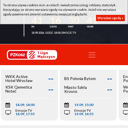
Ta strona używa cookies m.in. w celach: świadczenia usług, reklamy, statystyk.
Korzystając ze strony wyrażasz zgodę na używanie cookie. Jeżeli nie wyrażasz
WKK ACTIVE HOTEL WROCŁAW - KSK QEMETICA NOTEĆ INOWROCŁAW
zgody powinieneś zmienić ustawienia swojej przeglądarki.
41
16
30
41
Wyrażam zgodę »
18.09.2026, GODZ. 18:00, EMOCJE TV
--
--
WKK Active
En
BS Polonia Bytom
Hotel Wrocław
Po
--
--
KSK Qemetica
We
Miasto Szkła
Noteć
Po
Krosno
Inowrocław
Op
18.09, 18:00
19.09, 15:00
Emocje TV
Emocje TV
18.09, 17:55
19.09, 14:55