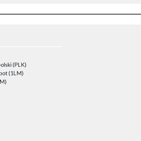
olski (PLK)
opot (1LM)
LM)