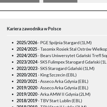
Kariera zawodnika w Polsce
2025/2026
- PGE Spójnia Stargard (1LM)
2024/2025
- Tasomix Rosiek Stal Ostrów Wielkop
2024/2025
- Bears Uniwersytet Gdański Trefl S
2023/2024
- SKS Fulimpex Starogard Gdański (1
2022/2023
- SKS Starogard Gdański (1LM)
2020/2021
- King Szczecin (EBL)
2020/2021
- Asseco Arka Gdynia (EBL)
2019/2020
- Asseco Arka Gdynia (EBL)
2019/2020
- Arka AMW II Gdynia (2LM)
2018/2019
- TBV Start Lublin (EBL)
2018/2019
- TBV Start II Lublin (2LM)