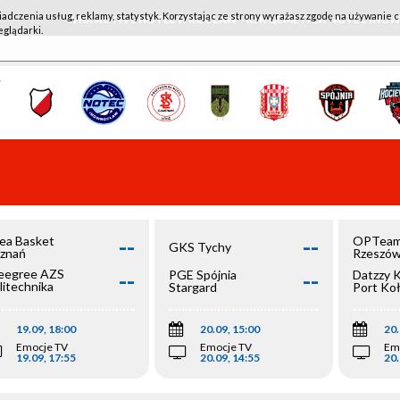
iadczenia usług, reklamy, statystyk. Korzystając ze strony wyrażasz zgodę na używanie c
WKK ACTIVE HOTEL WROCŁAW - KSK QEMETICA NOTEĆ IN
eglądarki.
--
--
ea Basket
OPTeam
GKS Tychy
znań
Rzeszó
--
--
egree AZS
PGE Spójnia
Datzzy 
litechnika
Stargard
Port Ko
olska
19.09, 18:00
20.09, 15:00
20.
Emocje TV
Emocje TV
Em
19.09, 17:55
20.09, 14:55
20.