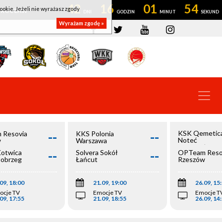
42
16
01
53
ookie. Jeżeli nie wyrażasz zgody
OWROCŁAW
Wyrażam zgodę »
--
--
KSK Qemetic
 Resovia
KKS Polonia
Noteć
w
Warszawa
Inowrocław
--
--
Kotwica
Solvera Sokół
OPTeam Reso
łobrzeg
Łańcut
Rzeszów
09, 18:00
21.09, 19:00
26.09, 15
ocje TV
Emocje TV
Emocje T
09, 17:55
21.09, 18:55
26.09, 14