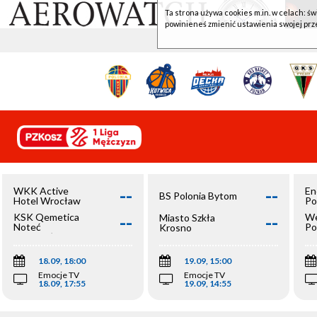
Ta strona używa cookies m.in. w celach: św
powinieneś zmienić ustawienia swojej prz
--
--
WKK Active
En
BS Polonia Bytom
Hotel Wrocław
Po
--
--
KSK Qemetica
We
Miasto Szkła
Noteć
Po
Krosno
Inowrocław
Op
18.09, 18:00
19.09, 15:00
Emocje TV
Emocje TV
18.09, 17:55
19.09, 14:55