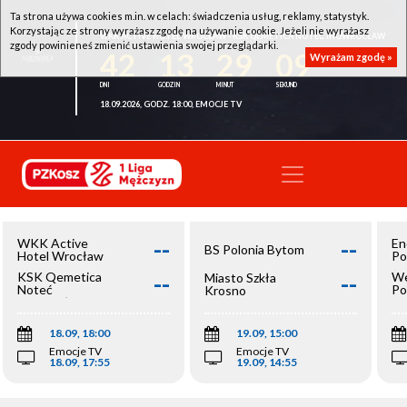
Ta strona używa cookies m.in. w celach: świadczenia usług, reklamy, statystyk.
Korzystając ze strony wyrażasz zgodę na używanie cookie. Jeżeli nie wyrażasz
WKK ACTIVE HOTEL WROCŁAW - KSK QEMETICA NOTEĆ INOWROCŁAW
zgody powinieneś zmienić ustawienia swojej przeglądarki.
42
13
29
09
Wyrażam zgodę »
18.09.2026, GODZ. 18:00, EMOCJE TV
--
--
WKK Active
En
BS Polonia Bytom
Hotel Wrocław
Po
--
--
KSK Qemetica
We
Miasto Szkła
Noteć
Po
Krosno
Inowrocław
Op
18.09, 18:00
19.09, 15:00
Emocje TV
Emocje TV
18.09, 17:55
19.09, 14:55