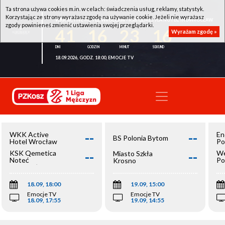
Ta strona używa cookies m.in. w celach: świadczenia usług, reklamy, statystyk.
Korzystając ze strony wyrażasz zgodę na używanie cookie. Jeżeli nie wyrażasz
WKK ACTIVE HOTEL WROCŁAW - KSK QEMETICA NOTEĆ INOWROCŁAW
zgody powinieneś zmienić ustawienia swojej przeglądarki.
41
16
23
16
Wyrażam zgodę »
18.09.2026, GODZ. 18:00, EMOCJE TV
--
--
WKK Active
En
BS Polonia Bytom
Hotel Wrocław
Po
--
--
KSK Qemetica
We
Miasto Szkła
Noteć
Po
Krosno
Inowrocław
Op
18.09, 18:00
19.09, 15:00
Emocje TV
Emocje TV
18.09, 17:55
19.09, 14:55