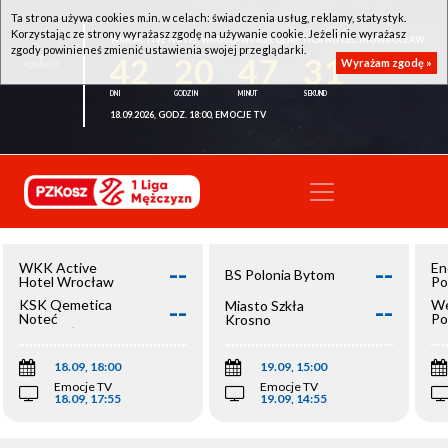
Ta strona używa cookies m.in. w celach: świadczenia usług, reklamy, statystyk.
Korzystając ze strony wyrażasz zgodę na używanie cookie. Jeżeli nie wyrażasz
WKK ACTIVE HOTEL WROCŁAW - KSK QEMETICA NOTEĆ INOWROCŁAW
zgody powinieneś zmienić ustawienia swojej przeglądarki.
42
20
47
30
Wyrażam zgodę »
18.09.2026, GODZ. 18:00, EMOCJE TV
--
--
WKK Active
En
BS Polonia Bytom
Hotel Wrocław
Po
--
--
KSK Qemetica
We
Miasto Szkła
Noteć
Po
Krosno
Inowrocław
Op
18.09, 18:00
19.09, 15:00
Emocje TV
Emocje TV
18.09, 17:55
19.09, 14:55