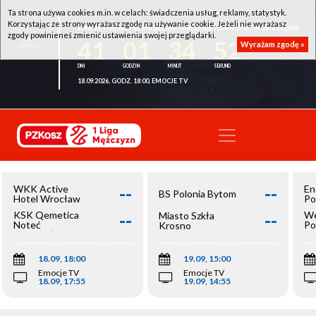
Ta strona używa cookies m.in. w celach: świadczenia usług, reklamy, statystyk.
Korzystając ze strony wyrażasz zgodę na używanie cookie. Jeżeli nie wyrażasz
WKK ACTIVE HOTEL WROCŁAW - KSK QEMETICA NOTEĆ INOWROCŁAW
zgody powinieneś zmienić ustawienia swojej przeglądarki.
41
01
34
52
Wyrażam zgodę »
18.09.2026, GODZ. 18:00, EMOCJE TV
--
--
WKK Active
En
BS Polonia Bytom
Hotel Wrocław
Po
--
--
KSK Qemetica
We
Miasto Szkła
Noteć
Po
Krosno
Inowrocław
Op
18.09, 18:00
19.09, 15:00
Emocje TV
Emocje TV
18.09, 17:55
19.09, 14:55