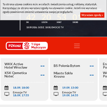
Ta strona używa cookies m.in. w celach: świadczenia usług, reklamy, statystyk.
Korzystając ze strony wyrażasz zgodę na używanie cookie. Jeżeli nie wyrażasz
WKK ACTIVE HOTEL WROCŁAW - KSK QEMETICA NOTEĆ INOWROCŁAW
zgody powinieneś zmienić ustawienia swojej przeglądarki.
42
20
53
01
Wyrażam zgodę »
18.09.2026, GODZ. 18:00, EMOCJE TV
--
--
WKK Active
En
BS Polonia Bytom
Hotel Wrocław
Po
--
--
KSK Qemetica
We
Miasto Szkła
Noteć
Po
Krosno
Inowrocław
Op
18.09, 18:00
19.09, 15:00
Emocje TV
Emocje TV
18.09, 17:55
19.09, 14:55