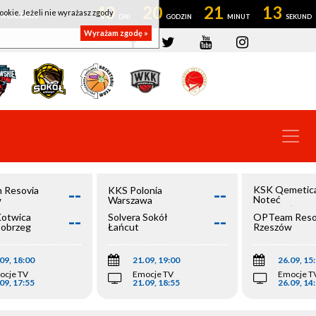
40
20
21
12
ookie. Jeżeli nie wyrażasz zgody
OWROCŁAW
Wyrażam zgodę »
--
--
KSK Qemetic
 Resovia
KKS Polonia
Noteć
w
Warszawa
Inowrocław
--
--
Kotwica
Solvera Sokół
OPTeam Reso
łobrzeg
Łańcut
Rzeszów
09, 18:00
21.09, 19:00
26.09, 15
ocje TV
Emocje TV
Emocje T
09, 17:55
21.09, 18:55
26.09, 14