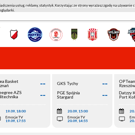
iadczenia usług, reklamy, statystyk. Korzystając ze strony wyrażasz zgodę na używanie c
WKK ACTIVE HOTEL WROCŁAW - KSK QEMETICA NOTEĆ IN
eglądarki.
--
--
ea Basket
OPTeam
GKS Tychy
znań
Rzeszó
--
--
egree AZS
PGE Spójnia
Datzzy 
litechnika
Stargard
Port Ko
olska
19.09, 18:00
20.09, 15:00
20.
Emocje TV
Emocje TV
Em
19.09, 17:55
20.09, 14:55
20.