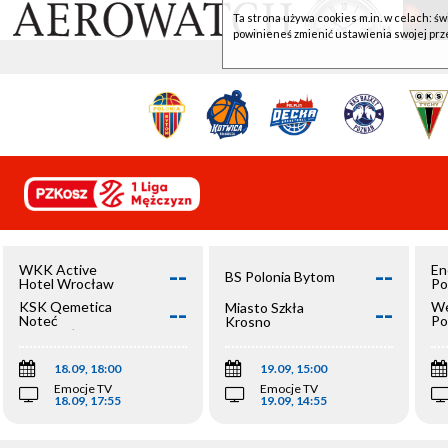
Ta strona używa cookies m.in. w celach: św
powinieneś zmienić ustawienia swojej prz
--
--
WKK Active
En
BS Polonia Bytom
Hotel Wrocław
Po
--
--
KSK Qemetica
We
Miasto Szkła
Noteć
Po
Krosno
Inowrocław
Op
18.09, 18:00
19.09, 15:00
Emocje TV
Emocje TV
18.09, 17:55
19.09, 14:55