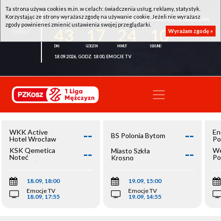
Ta strona używa cookies m.in. w celach: świadczenia usług, reklamy, statystyk.
Korzystając ze strony wyrażasz zgodę na używanie cookie. Jeżeli nie wyrażasz
WKK ACTIVE HOTEL WROCŁAW - KSK QEMETICA NOTEĆ INOWROCŁAW
zgody powinieneś zmienić ustawienia swojej przeglądarki.
43
17
24
10
Wyrażam zgodę »
18.09.2026, GODZ. 18:00, EMOCJE TV
--
--
WKK Active
En
BS Polonia Bytom
Hotel Wrocław
Po
--
--
KSK Qemetica
We
Miasto Szkła
Noteć
Po
Krosno
Inowrocław
Op
18.09, 18:00
19.09, 15:00
Emocje TV
Emocje TV
18.09, 17:55
19.09, 14:55