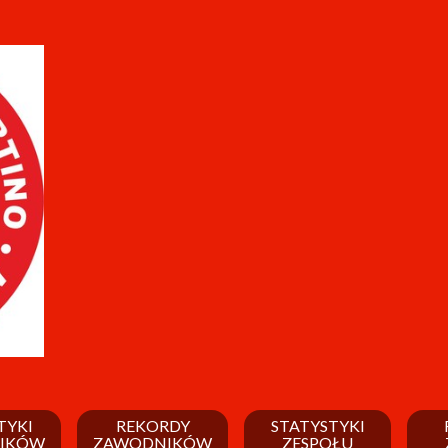
TYKI
REKORDY
STATYSTYKI
IKÓW
ZAWODNIKÓW
ZESPOŁU