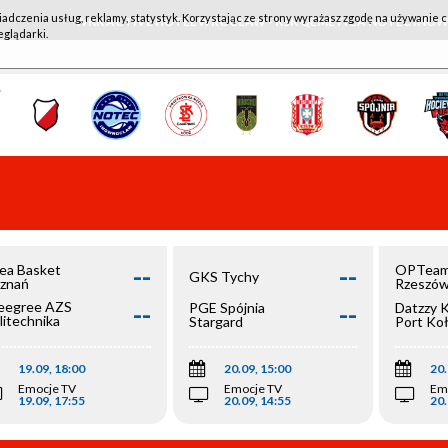
iadczenia usług, reklamy, statystyk. Korzystając ze strony wyrażasz zgodę na używanie c
WKK ACTIVE HOTEL WROCŁAW - KSK QEMETICA NOTEĆ IN
eglądarki.
--
--
ea Basket
OPTeam
GKS Tychy
znań
Rzeszó
--
--
egree AZS
PGE Spójnia
Datzzy 
litechnika
Stargard
Port Ko
olska
19.09, 18:00
20.09, 15:00
20.
Emocje TV
Emocje TV
Em
19.09, 17:55
20.09, 14:55
20.