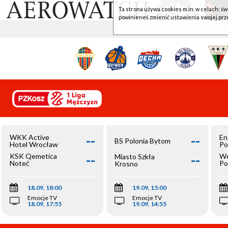
Ta strona używa cookies m.in. w celach: św
powinieneś zmienić ustawienia swojej prz
--
--
WKK Active
En
BS Polonia Bytom
Hotel Wrocław
Po
--
--
KSK Qemetica
We
Miasto Szkła
Noteć
Po
Krosno
Inowrocław
Op
18.09, 18:00
19.09, 15:00
Emocje TV
Emocje TV
18.09, 17:55
19.09, 14:55