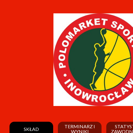
TERMINARZ I
STATYS
SKŁAD
WYNIKI
ZAWODN