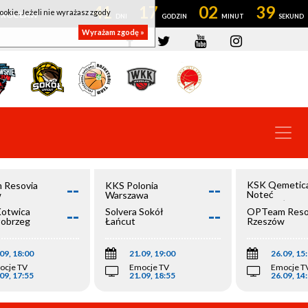
41
17
02
39
ookie. Jeżeli nie wyrażasz zgody
OWROCŁAW
Wyrażam zgodę »
--
--
KSK Qemetic
 Resovia
KKS Polonia
Noteć
w
Warszawa
Inowrocław
--
--
Kotwica
Solvera Sokół
OPTeam Reso
łobrzeg
Łańcut
Rzeszów
09, 18:00
21.09, 19:00
26.09, 15
ocje TV
Emocje TV
Emocje T
09, 17:55
21.09, 18:55
26.09, 14