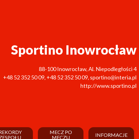
Sportino Inowrocław
88-100
Inowrocław
,
Al. Niepodległości 4
+48 52 352 50 09
,
+48 52 352 50 09
,
sportino@interia.pl
http://www.sportino.pl
REKORDY
MECZ PO
INFORMACJE
ZESPOŁU
MECZU