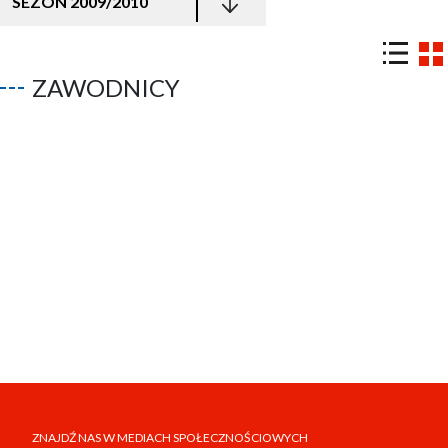
SEZON 2009/2010
ZAWODNICY
ZNAJDŹ NAS W MEDIACH SPOŁECZNOŚCIOWYCH