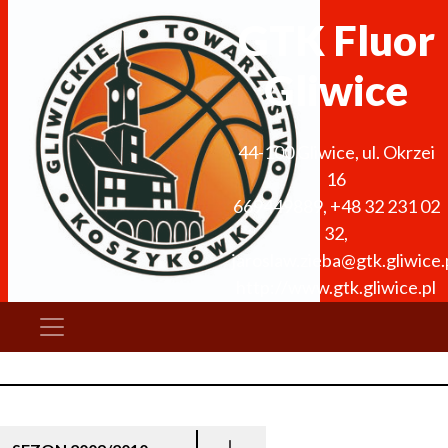
GTK Fluor
Gliwice
44-100
Gliwice
,
ul. Okrzei
16
669449889
,
+48 32 231 02
32
,
jaroslaw.zieba@gtk.gliwice.
http://www.gtk.gliwice.pl