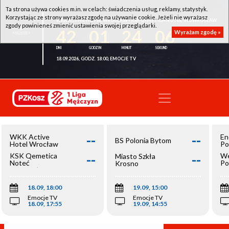
Ta strona używa cookies m.in. w celach: świadczenia usług, reklamy, statystyk.
Korzystając ze strony wyrażasz zgodę na używanie cookie. Jeżeli nie wyrażasz
WKK ACTIVE HOTEL WROCŁAW - KSK QEMETICA NOTEĆ INOWROCŁAW
zgody powinieneś zmienić ustawienia swojej przeglądarki.
42
01
24
06
Wyrażam zgodę »
18.09.2026, GODZ. 18:00, EMOCJE TV
--
--
WKK Active
En
BS Polonia Bytom
Hotel Wrocław
Po
--
--
KSK Qemetica
We
Miasto Szkła
Noteć
Po
Krosno
Inowrocław
Op
18.09, 18:00
19.09, 15:00
Emocje TV
Emocje TV
18.09, 17:55
19.09, 14:55