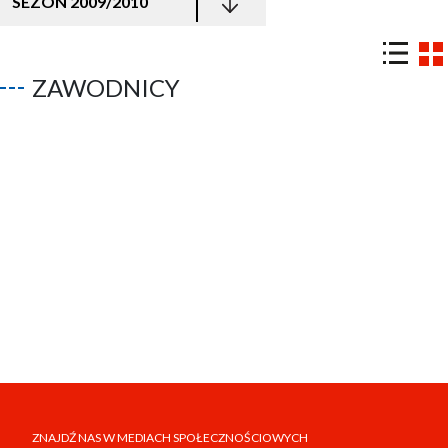
SEZON 2009/2010
ZAWODNICY
ZNAJDŹ NAS W MEDIACH SPOŁECZNOŚCIOWYCH