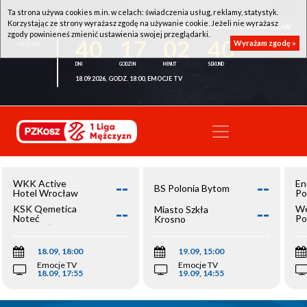
Ta strona używa cookies m.in. w celach: świadczenia usług, reklamy, statystyk.
Korzystając ze strony wyrażasz zgodę na używanie cookie. Jeżeli nie wyrażasz
WKK ACTIVE HOTEL WROCŁAW - KSK QEMETICA NOTEĆ INOWROCŁAW
zgody powinieneś zmienić ustawienia swojej przeglądarki.
40
17
02
40
Wyrażam zgodę »
18.09.2026, GODZ. 18:00, EMOCJE TV
--
--
WKK Active
En
BS Polonia Bytom
Hotel Wrocław
Po
--
--
KSK Qemetica
We
Miasto Szkła
Noteć
Po
Krosno
Inowrocław
Op
18.09, 18:00
19.09, 15:00
Emocje TV
Emocje TV
18.09, 17:55
19.09, 14:55