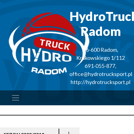
HydroTruc
Radom
26-600
Radom
,
Krukowskiego 1/112
691-055-877
,
office@hydrotrucksport.pl
http://hydrotrucksport.pl