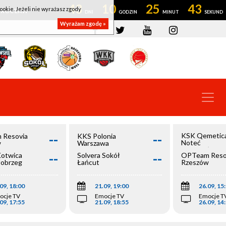
43
10
25
42
ookie. Jeżeli nie wyrażasz zgody
OWROCŁAW
Wyrażam zgodę »
--
--
KSK Qemetic
 Resovia
KKS Polonia
Noteć
w
Warszawa
Inowrocław
--
--
Kotwica
Solvera Sokół
OPTeam Reso
łobrzeg
Łańcut
Rzeszów
09, 18:00
21.09, 19:00
26.09, 15
ocje TV
Emocje TV
Emocje T
09, 17:55
21.09, 18:55
26.09, 14