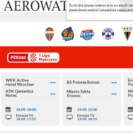
Ta strona używa cookies m.in. w celach: św
powinieneś zmienić ustawienia swojej prz
--
--
WKK Active
En
BS Polonia Bytom
Hotel Wrocław
Po
--
--
KSK Qemetica
We
Miasto Szkła
Noteć
Po
Krosno
Inowrocław
Op
18.09, 18:00
19.09, 15:00
Emocje TV
Emocje TV
18.09, 17:55
19.09, 14:55