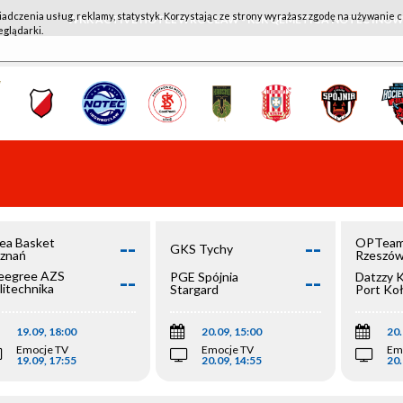
iadczenia usług, reklamy, statystyk. Korzystając ze strony wyrażasz zgodę na używanie c
WKK ACTIVE HOTEL WROCŁAW - KSK QEMETICA NOTEĆ IN
eglądarki.
--
--
ea Basket
OPTeam
GKS Tychy
znań
Rzeszó
--
--
egree AZS
PGE Spójnia
Datzzy 
litechnika
Stargard
Port Ko
olska
19.09, 18:00
20.09, 15:00
20.
Emocje TV
Emocje TV
Em
19.09, 17:55
20.09, 14:55
20.