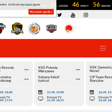
40
01
46
56
ookie. Jeżeli nie wyrażasz zgody
OWROCŁAW
Wyrażam zgodę »
--
--
KSK Qemetic
 Resovia
KKS Polonia
Noteć
w
Warszawa
Inowrocław
--
--
Kotwica
Solvera Sokół
OPTeam Reso
łobrzeg
Łańcut
Rzeszów
09, 18:00
21.09, 19:00
26.09, 15
ocje TV
Emocje TV
Emocje T
09, 17:55
21.09, 18:55
26.09, 14