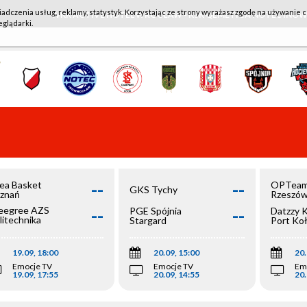
iadczenia usług, reklamy, statystyk. Korzystając ze strony wyrażasz zgodę na używanie c
WKK ACTIVE HOTEL WROCŁAW - KSK QEMETICA NOTEĆ IN
eglądarki.
--
--
ea Basket
OPTeam
GKS Tychy
znań
Rzeszó
--
--
egree AZS
PGE Spójnia
Datzzy 
litechnika
Stargard
Port Ko
olska
19.09, 18:00
20.09, 15:00
20.
Emocje TV
Emocje TV
Em
19.09, 17:55
20.09, 14:55
20.