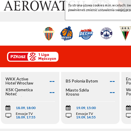
Ta strona używa cookies m.in. w celach: św
powinieneś zmienić ustawienia swojej prz
--
--
WKK Active
En
BS Polonia Bytom
Hotel Wrocław
Po
--
--
KSK Qemetica
We
Miasto Szkła
Noteć
Po
Krosno
Inowrocław
Op
18.09, 18:00
19.09, 15:00
Emocje TV
Emocje TV
18.09, 17:55
19.09, 14:55