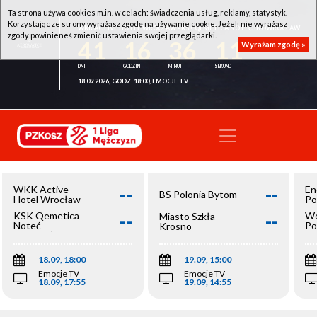
Ta strona używa cookies m.in. w celach: świadczenia usług, reklamy, statystyk.
Korzystając ze strony wyrażasz zgodę na używanie cookie. Jeżeli nie wyrażasz
WKK ACTIVE HOTEL WROCŁAW - KSK QEMETICA NOTEĆ INOWROCŁAW
zgody powinieneś zmienić ustawienia swojej przeglądarki.
41
16
36
11
Wyrażam zgodę »
18.09.2026, GODZ. 18:00, EMOCJE TV
--
--
WKK Active
En
BS Polonia Bytom
Hotel Wrocław
Po
--
--
KSK Qemetica
We
Miasto Szkła
Noteć
Po
Krosno
Inowrocław
Op
18.09, 18:00
19.09, 15:00
Emocje TV
Emocje TV
18.09, 17:55
19.09, 14:55