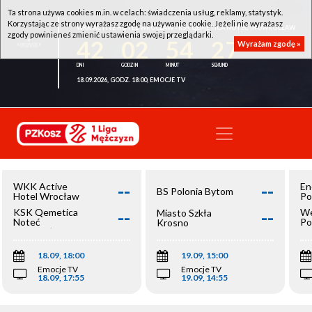
Ta strona używa cookies m.in. w celach: świadczenia usług, reklamy, statystyk.
Korzystając ze strony wyrażasz zgodę na używanie cookie. Jeżeli nie wyrażasz
WKK ACTIVE HOTEL WROCŁAW - KSK QEMETICA NOTEĆ INOWROCŁAW
zgody powinieneś zmienić ustawienia swojej przeglądarki.
42
02
54
26
Wyrażam zgodę »
18.09.2026, GODZ. 18:00, EMOCJE TV
--
--
WKK Active
En
BS Polonia Bytom
Hotel Wrocław
Po
--
--
KSK Qemetica
We
Miasto Szkła
Noteć
Po
Krosno
Inowrocław
Op
18.09, 18:00
19.09, 15:00
Emocje TV
Emocje TV
18.09, 17:55
19.09, 14:55