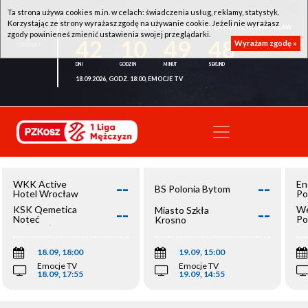
Ta strona używa cookies m.in. w celach: świadczenia usług, reklamy, statystyk.
Korzystając ze strony wyrażasz zgodę na używanie cookie. Jeżeli nie wyrażasz
WKK ACTIVE HOTEL WROCŁAW - KSK QEMETICA NOTEĆ INOWROCŁAW
zgody powinieneś zmienić ustawienia swojej przeglądarki.
42
10
49
48
Wyrażam zgodę »
18.09.2026, GODZ. 18:00, EMOCJE TV
--
--
WKK Active
En
BS Polonia Bytom
Hotel Wrocław
Po
--
--
KSK Qemetica
We
Miasto Szkła
Noteć
Po
Krosno
Inowrocław
Op
18.09, 18:00
19.09, 15:00
Emocje TV
Emocje TV
18.09, 17:55
19.09, 14:55