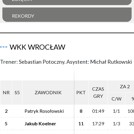
REKORDY
WKK WROCŁAW
Trener: Sebastian Potoczny. Asystent: Michał Rutkowski
ZA 2
ZA 2
CZAS
CZAS
NR
NR
S5
S5
ZAWODNIK
ZAWODNIK
PKT
PKT
GRY
GRY
C/W
C/W
2
2
Patryk Rosołowski
Patryk Rosołowski
8
8
01:49
01:49
1/1
1/1
10
10
5
5
Jakub Koelner
Jakub Koelner
11
11
17:29
17:29
1/3
1/3
33
33