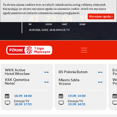
Ta strona używa cookies m.in. w celach: świadczenia usług, reklamy, statystyk.
Korzystając ze strony wyrażasz zgodę na używanie cookie. Jeżeli nie wyrażasz
WKK ACTIVE HOTEL WROCŁAW - KSK QEMETICA NOTEĆ INOWROCŁAW
zgody powinieneś zmienić ustawienia swojej przeglądarki.
42
23
04
18
Wyrażam zgodę »
18.09.2026, GODZ. 18:00, EMOCJE TV
--
--
WKK Active
En
BS Polonia Bytom
Hotel Wrocław
Po
--
--
KSK Qemetica
We
Miasto Szkła
Noteć
Po
Krosno
Inowrocław
Op
18.09, 18:00
19.09, 15:00
Emocje TV
Emocje TV
18.09, 17:55
19.09, 14:55