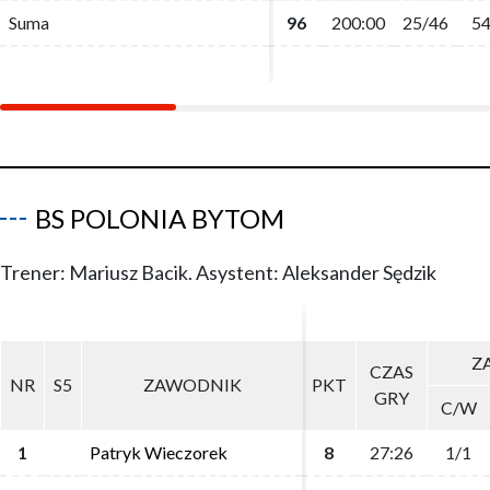
Suma
Suma
96
96
200:00
200:00
25/46
25/46
54
54
BS POLONIA BYTOM
Trener: Mariusz Bacik. Asystent: Aleksander Sędzik
ZA
ZA
CZAS
CZAS
NR
NR
S5
S5
ZAWODNIK
ZAWODNIK
PKT
PKT
GRY
GRY
C/W
C/W
1
1
Patryk Wieczorek
Patryk Wieczorek
8
8
27:26
27:26
1/1
1/1