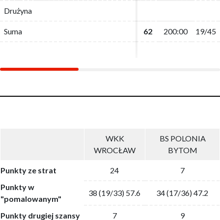
Drużyna
Drużyna
Suma
Suma
62
62
200:00
200:00
19/45
19/45
WKK
BS POLONIA
WROCŁAW
BYTOM
Punkty ze strat
24
7
Punkty w
38 (19/33) 57.6
34 (17/36) 47.2
"pomalowanym"
Punkty drugiej szansy
7
9