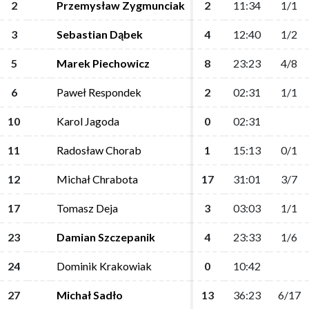
2
2
Przemysław Zygmunciak
Przemysław Zygmunciak
2
2
11:34
11:34
1/1
1/1
3
3
Sebastian Dąbek
Sebastian Dąbek
4
4
12:40
12:40
1/2
1/2
5
5
Marek Piechowicz
Marek Piechowicz
8
8
23:23
23:23
4/8
4/8
6
6
Paweł Respondek
Paweł Respondek
2
2
02:31
02:31
1/1
1/1
10
10
Karol Jagoda
Karol Jagoda
0
0
02:31
02:31
11
11
Radosław Chorab
Radosław Chorab
1
1
15:13
15:13
0/1
0/1
12
12
Michał Chrabota
Michał Chrabota
17
17
31:01
31:01
3/7
3/7
17
17
Tomasz Deja
Tomasz Deja
3
3
03:03
03:03
1/1
1/1
23
23
Damian Szczepanik
Damian Szczepanik
4
4
23:33
23:33
1/6
1/6
24
24
Dominik Krakowiak
Dominik Krakowiak
0
0
10:42
10:42
27
27
Michał Sadło
Michał Sadło
13
13
36:23
36:23
6/17
6/17