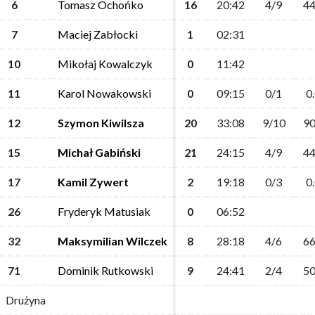
6
6
Tomasz Ochońko
Tomasz Ochońko
16
16
20:42
20:42
4/9
4/9
44
44
7
7
Maciej Zabłocki
Maciej Zabłocki
1
1
02:31
02:31
10
10
Mikołaj Kowalczyk
Mikołaj Kowalczyk
0
0
11:42
11:42
11
11
Karol Nowakowski
Karol Nowakowski
0
0
09:15
09:15
0/1
0/1
0
0
12
12
Szymon Kiwilsza
Szymon Kiwilsza
20
20
33:08
33:08
9/10
9/10
90
90
15
15
Michał Gabiński
Michał Gabiński
21
21
24:15
24:15
4/9
4/9
44
44
17
17
Kamil Zywert
Kamil Zywert
2
2
19:18
19:18
0/3
0/3
0
0
26
26
Fryderyk Matusiak
Fryderyk Matusiak
0
0
06:52
06:52
32
32
Maksymilian Wilczek
Maksymilian Wilczek
8
8
28:18
28:18
4/6
4/6
66
66
71
71
Dominik Rutkowski
Dominik Rutkowski
9
9
24:41
24:41
2/4
2/4
50
50
Drużyna
Drużyna