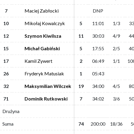
7
7
Maciej Zabłocki
Maciej Zabłocki
DNP
DNP
10
10
Mikołaj Kowalczyk
Mikołaj Kowalczyk
5
5
11:01
11:01
1/3
1/3
33
33
12
12
Szymon Kiwilsza
Szymon Kiwilsza
11
11
30:03
30:03
4/9
4/9
44
44
15
15
Michał Gabiński
Michał Gabiński
5
5
17:55
17:55
2/5
2/5
40
40
17
17
Kamil Zywert
Kamil Zywert
2
2
06:49
06:49
1/1
1/1
10
10
26
26
Fryderyk Matusiak
Fryderyk Matusiak
1
1
05:43
05:43
32
32
Maksymilian Wilczek
Maksymilian Wilczek
19
19
34:00
34:00
4/5
4/5
80
80
71
71
Dominik Rutkowski
Dominik Rutkowski
7
7
34:02
34:02
3/6
3/6
50
50
Drużyna
Drużyna
Suma
Suma
74
74
200:00
200:00
18/36
18/36
5
5