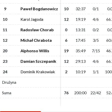
9
9
Paweł Bogdanowicz
Paweł Bogdanowicz
10
10
32:37
32:37
0/1
0/1
0.
0.
10
10
Karol Jagoda
Karol Jagoda
12
12
19:19
19:19
4/6
4/6
66.
66.
11
11
Radosław Chorab
Radosław Chorab
0
0
13:31
13:31
0/2
0/2
0.
0.
12
12
Michał Chrabota
Michał Chrabota
6
6
17:45
17:45
3/5
3/5
60.
60.
20
20
Alphonso Willis
Alphonso Willis
19
19
35:49
35:49
7/15
7/15
46.
46.
23
23
Damian Szczepanik
Damian Szczepanik
12
12
29:13
29:13
4/6
4/6
66.
66.
24
24
Dominik Krakowiak
Dominik Krakowiak
2
2
10:19
10:19
1/1
1/1
100
100
Drużyna
Drużyna
Suma
Suma
76
76
200:00
200:00
22/42
22/42
52.
52.