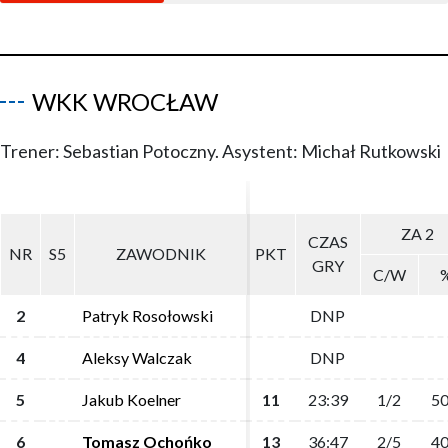
WKK WROCŁAW
Trener: Sebastian Potoczny. Asystent: Michał Rutkowski
ZA 2
ZA 2
CZAS
CZAS
NR
NR
S5
S5
ZAWODNIK
ZAWODNIK
PKT
PKT
GRY
GRY
C/W
C/W
2
2
Patryk Rosołowski
Patryk Rosołowski
DNP
DNP
4
4
Aleksy Walczak
Aleksy Walczak
DNP
DNP
5
5
Jakub Koelner
Jakub Koelner
11
11
23:39
23:39
1/2
1/2
50
50
6
6
Tomasz Ochońko
Tomasz Ochońko
13
13
36:47
36:47
2/5
2/5
40
40