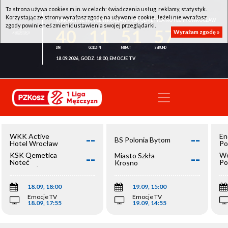
Ta strona używa cookies m.in. w celach: świadczenia usług, reklamy, statystyk.
Korzystając ze strony wyrażasz zgodę na używanie cookie. Jeżeli nie wyrażasz
WKK ACTIVE HOTEL WROCŁAW - KSK QEMETICA NOTEĆ INOWROCŁAW
zgody powinieneś zmienić ustawienia swojej przeglądarki.
40
11
51
56
Wyrażam zgodę »
18.09.2026, GODZ. 18:00, EMOCJE TV
--
--
WKK Active
En
BS Polonia Bytom
Hotel Wrocław
Po
--
--
KSK Qemetica
We
Miasto Szkła
Noteć
Po
Krosno
Inowrocław
Op
18.09, 18:00
19.09, 15:00
Emocje TV
Emocje TV
18.09, 17:55
19.09, 14:55