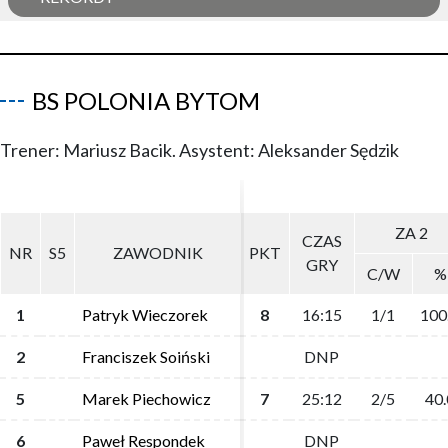
BS POLONIA BYTOM
Trener: Mariusz Bacik. Asystent: Aleksander Sędzik
ZA 2
ZA 2
CZAS
CZAS
NR
NR
S5
S5
ZAWODNIK
ZAWODNIK
PKT
PKT
GRY
GRY
C/W
C/W
%
%
1
1
Patryk Wieczorek
Patryk Wieczorek
8
8
16:15
16:15
1/1
1/1
100
100
2
2
Franciszek Soiński
Franciszek Soiński
DNP
DNP
5
5
Marek Piechowicz
Marek Piechowicz
7
7
25:12
25:12
2/5
2/5
40.
40.
6
6
Paweł Respondek
Paweł Respondek
DNP
DNP