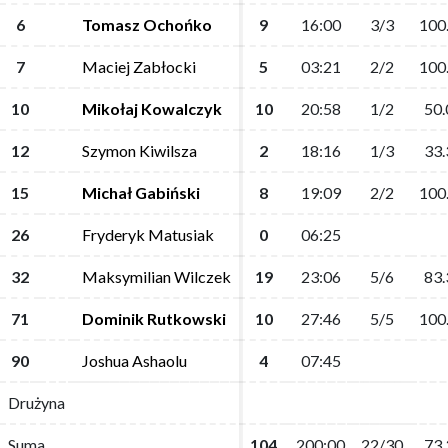
6
6
Tomasz Ochońko
Tomasz Ochońko
9
9
16:00
16:00
3/3
3/3
100
100
7
7
Maciej Zabłocki
Maciej Zabłocki
5
5
03:21
03:21
2/2
2/2
100
100
10
10
Mikołaj Kowalczyk
Mikołaj Kowalczyk
10
10
20:58
20:58
1/2
1/2
50.
50.
12
12
Szymon Kiwilsza
Szymon Kiwilsza
2
2
18:16
18:16
1/3
1/3
33.
33.
15
15
Michał Gabiński
Michał Gabiński
8
8
19:09
19:09
2/2
2/2
100
100
26
26
Fryderyk Matusiak
Fryderyk Matusiak
0
0
06:25
06:25
32
32
Maksymilian Wilczek
Maksymilian Wilczek
19
19
23:06
23:06
5/6
5/6
83.
83.
71
71
Dominik Rutkowski
Dominik Rutkowski
10
10
27:46
27:46
5/5
5/5
100
100
90
90
Joshua Ashaolu
Joshua Ashaolu
4
4
07:45
07:45
Drużyna
Drużyna
Suma
Suma
104
104
200:00
200:00
22/30
22/30
73.
73.