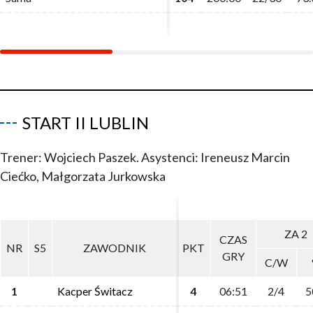
START II LUBLIN
Trener: Wojciech Paszek. Asystenci: Ireneusz Marcin
Ciećko, Małgorzata Jurkowska
ZA 2
ZA 2
CZAS
CZAS
NR
NR
S5
S5
ZAWODNIK
ZAWODNIK
PKT
PKT
GRY
GRY
C/W
C/W
1
1
Kacper Świtacz
Kacper Świtacz
4
4
06:51
06:51
2/4
2/4
5
5