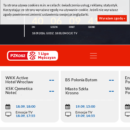
Ta strona używa cookies m.in. w celach: świadczenia usług, reklamy, statystyk.
Korzystając ze strony wyrażasz zgodę na używanie cookie. Jeżeli nie wyrażasz
WKK ACTIVE HOTEL WROCŁAW - KSK QEMETICA NOTEĆ INOWROCŁAW
zgody powinieneś zmienić ustawienia swojej przeglądarki.
40
06
09
41
Wyrażam zgodę »
18.09.2026, GODZ. 18:00, EMOCJE TV
--
--
WKK Active
En
BS Polonia Bytom
Hotel Wrocław
Po
--
--
KSK Qemetica
We
Miasto Szkła
Noteć
Po
Krosno
Inowrocław
Op
18.09, 18:00
19.09, 15:00
Emocje TV
Emocje TV
18.09, 17:55
19.09, 14:55