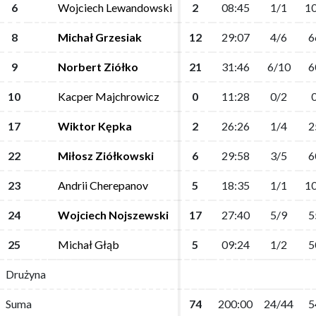
6
6
Wojciech Lewandowski
Wojciech Lewandowski
2
2
08:45
08:45
1/1
1/1
10
10
8
8
Michał Grzesiak
Michał Grzesiak
12
12
29:07
29:07
4/6
4/6
6
6
9
9
Norbert Ziółko
Norbert Ziółko
21
21
31:46
31:46
6/10
6/10
6
6
10
10
Kacper Majchrowicz
Kacper Majchrowicz
0
0
11:28
11:28
0/2
0/2
0
0
17
17
Wiktor Kępka
Wiktor Kępka
2
2
26:26
26:26
1/4
1/4
2
2
22
22
Miłosz Ziółkowski
Miłosz Ziółkowski
6
6
29:58
29:58
3/5
3/5
6
6
23
23
Andrii Cherepanov
Andrii Cherepanov
5
5
18:35
18:35
1/1
1/1
10
10
24
24
Wojciech Nojszewski
Wojciech Nojszewski
17
17
27:40
27:40
5/9
5/9
5
5
25
25
Michał Głąb
Michał Głąb
5
5
09:24
09:24
1/2
1/2
5
5
Drużyna
Drużyna
Suma
Suma
74
74
200:00
200:00
24/44
24/44
5
5