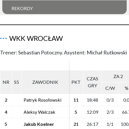
REKORDY
WKK WROCŁAW
Trener: Sebastian Potoczny. Asystent: Michał Rutkowski
ZA 2
ZA 2
CZAS
CZAS
NR
NR
S5
S5
ZAWODNIK
ZAWODNIK
PKT
PKT
GRY
GRY
C/W
C/W
%
%
2
2
Patryk Rosołowski
Patryk Rosołowski
11
11
18:48
18:48
0/3
0/3
0.
0.
4
4
Aleksy Walczak
Aleksy Walczak
5
5
12:09
12:09
2/3
2/3
66.
66.
5
5
Jakub Koelner
Jakub Koelner
21
21
26:17
26:17
1/1
1/1
100
100