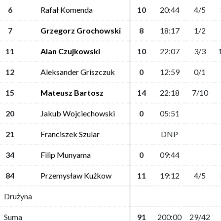
6
6
Rafał Komenda
Rafał Komenda
10
10
20:44
20:44
4/5
4/5
7
7
Grzegorz Grochowski
Grzegorz Grochowski
8
8
18:17
18:17
1/2
1/2
11
11
Alan Czujkowski
Alan Czujkowski
10
10
22:07
22:07
3/3
3/3
12
12
Aleksander Griszczuk
Aleksander Griszczuk
0
0
12:59
12:59
0/1
0/1
15
15
Mateusz Bartosz
Mateusz Bartosz
14
14
22:18
22:18
7/10
7/10
20
20
Jakub Wojciechowski
Jakub Wojciechowski
0
0
05:51
05:51
21
21
Franciszek Szular
Franciszek Szular
DNP
DNP
34
34
Filip Munyama
Filip Munyama
0
0
09:44
09:44
84
84
Przemysław Kuźkow
Przemysław Kuźkow
11
11
19:12
19:12
4/5
4/5
Drużyna
Drużyna
Suma
Suma
91
91
200:00
200:00
29/42
29/42