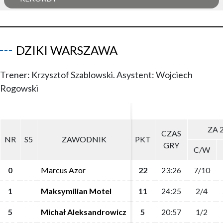
DZIKI WARSZAWA
Trener: Krzysztof Szablowski. Asystent: Wojciech
Rogowski
ZA 
ZA 
CZAS
CZAS
NR
NR
S5
S5
ZAWODNIK
ZAWODNIK
PKT
PKT
GRY
GRY
C/W
C/W
0
0
Marcus Azor
Marcus Azor
22
22
23:26
23:26
7/10
7/10
1
1
Maksymilian Motel
Maksymilian Motel
11
11
24:25
24:25
2/4
2/4
5
5
Michał Aleksandrowicz
Michał Aleksandrowicz
5
5
20:57
20:57
1/2
1/2