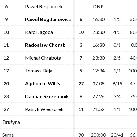
6
6
Paweł Respondek
Paweł Respondek
DNP
DNP
9
9
Paweł Bogdanowicz
Paweł Bogdanowicz
6
6
16:30
16:30
1/2
1/2
50.
50.
10
10
Karol Jagoda
Karol Jagoda
10
10
23:30
23:30
4/5
4/5
80.
80.
11
11
Radosław Chorab
Radosław Chorab
3
3
16:30
16:30
0/1
0/1
0.
0.
12
12
Michał Chrabota
Michał Chrabota
7
7
23:30
23:30
2/5
2/5
40.
40.
17
17
Tomasz Deja
Tomasz Deja
5
5
12:34
12:34
1/1
1/1
100
100
20
20
Alphonso Willis
Alphonso Willis
27
27
37:08
37:08
9/19
9/19
47.
47.
23
23
Damian Szczepanik
Damian Szczepanik
8
8
27:26
27:26
3/4
3/4
75.
75.
27
27
Patryk Wieczorek
Patryk Wieczorek
11
11
21:52
21:52
1/1
1/1
100
100
Drużyna
Drużyna
Suma
Suma
90
90
200:00
200:00
23/41
23/41
56.
56.