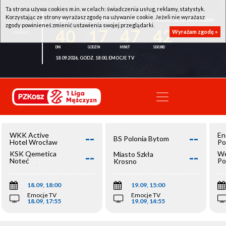
Ta strona używa cookies m.in. w celach: świadczenia usług, reklamy, statystyk.
Korzystając ze strony wyrażasz zgodę na używanie cookie. Jeżeli nie wyrażasz
WKK ACTIVE HOTEL WROCŁAW - KSK QEMETICA NOTEĆ INOWROCŁAW
zgody powinieneś zmienić ustawienia swojej przeglądarki.
40
17
47
42
Wyrażam zgodę »
18.09.2026, GODZ. 18:00, EMOCJE TV
--
--
WKK Active
En
BS Polonia Bytom
Hotel Wrocław
Po
--
--
KSK Qemetica
We
Miasto Szkła
Noteć
Po
Krosno
Inowrocław
Op
18.09, 18:00
19.09, 15:00
Emocje TV
Emocje TV
18.09, 17:55
19.09, 14:55