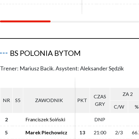
BS POLONIA BYTOM
Trener: Mariusz Bacik. Asystent: Aleksander Sędzik
ZA 2
ZA 2
CZAS
CZAS
NR
NR
S5
S5
ZAWODNIK
ZAWODNIK
PKT
PKT
GRY
GRY
C/W
C/W
%
%
2
2
Franciszek Soiński
Franciszek Soiński
DNP
DNP
5
5
Marek Piechowicz
Marek Piechowicz
13
13
21:00
21:00
2/3
2/3
66.
66.