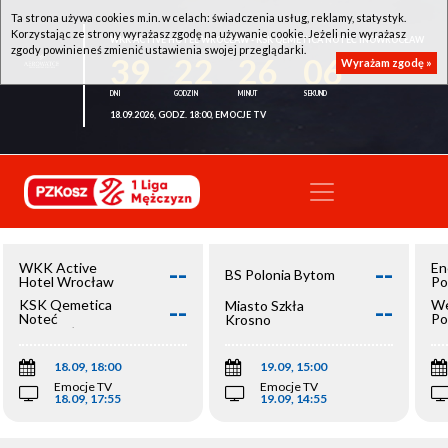
Ta strona używa cookies m.in. w celach: świadczenia usług, reklamy, statystyk.
Korzystając ze strony wyrażasz zgodę na używanie cookie. Jeżeli nie wyrażasz
WKK ACTIVE HOTEL WROCŁAW - KSK QEMETICA NOTEĆ INOWROCŁAW
zgody powinieneś zmienić ustawienia swojej przeglądarki.
39
22
26
06
Wyrażam zgodę »
18.09.2026, GODZ. 18:00, EMOCJE TV
--
--
WKK Active
En
BS Polonia Bytom
Hotel Wrocław
Po
--
--
KSK Qemetica
We
Miasto Szkła
Noteć
Po
Krosno
Inowrocław
Op
18.09, 18:00
19.09, 15:00
Emocje TV
Emocje TV
18.09, 17:55
19.09, 14:55