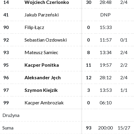
14
14
Wojciech Czerlonko
Wojciech Czerlonko
30
30
28:48
28:48
2/4
2/4
41
41
Jakub Parzeński
Jakub Parzeński
DNP
DNP
90
90
Filip Łącz
Filip Łącz
0
0
15:33
15:33
92
92
Sebastian Ozdowski
Sebastian Ozdowski
0
0
11:57
11:57
0/1
0/1
93
93
Mateusz Samiec
Mateusz Samiec
8
8
13:34
13:34
2/4
2/4
95
95
Kacper Ponitka
Kacper Ponitka
11
11
19:57
19:57
2/2
2/2
96
96
Aleksander Jęch
Aleksander Jęch
12
12
28:12
28:12
2/4
2/4
97
97
Szymon Kiejzik
Szymon Kiejzik
3
3
13:53
13:53
1/1
1/1
99
99
Kacper Ambroziak
Kacper Ambroziak
0
0
06:10
06:10
Drużyna
Drużyna
Suma
Suma
93
93
200:00
200:00
15/27
15/27