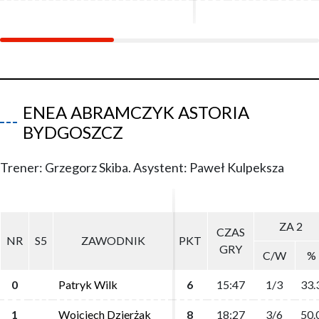
ENEA ABRAMCZYK ASTORIA
BYDGOSZCZ
Trener: Grzegorz Skiba. Asystent: Paweł Kulpeksza
ZA 2
ZA 2
CZAS
CZAS
NR
NR
S5
S5
ZAWODNIK
ZAWODNIK
PKT
PKT
GRY
GRY
C/W
C/W
%
%
0
0
Patryk Wilk
Patryk Wilk
6
6
15:47
15:47
1/3
1/3
33.
33.
1
1
Wojciech Dzierżak
Wojciech Dzierżak
8
8
18:27
18:27
3/6
3/6
50.
50.