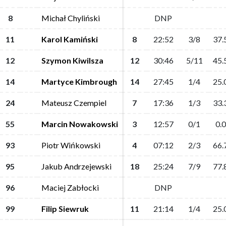
8
8
Michał Chyliński
Michał Chyliński
DNP
DNP
11
11
Karol Kamiński
Karol Kamiński
8
8
22:52
22:52
3/8
3/8
37.
37.
12
12
Szymon Kiwilsza
Szymon Kiwilsza
12
12
30:46
30:46
5/11
5/11
45.
45.
14
14
Martyce Kimbrough
Martyce Kimbrough
14
14
27:45
27:45
1/4
1/4
25.
25.
24
24
Mateusz Czempiel
Mateusz Czempiel
7
7
17:36
17:36
1/3
1/3
33.
33.
55
55
Marcin Nowakowski
Marcin Nowakowski
3
3
12:57
12:57
0/1
0/1
0.0
0.0
93
93
Piotr Wińkowski
Piotr Wińkowski
4
4
07:12
07:12
2/3
2/3
66.
66.
95
95
Jakub Andrzejewski
Jakub Andrzejewski
18
18
25:24
25:24
7/9
7/9
77.
77.
96
96
Maciej Zabłocki
Maciej Zabłocki
DNP
DNP
99
99
Filip Siewruk
Filip Siewruk
11
11
21:14
21:14
1/4
1/4
25.
25.