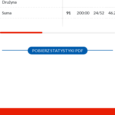
Drużyna
Drużyna
Suma
Suma
91
91
200:00
200:00
24/52
24/52
46.
46.
POBIERZ STATYSTYKI PDF