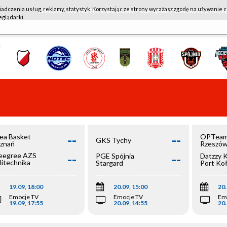
iadczenia usług, reklamy, statystyk. Korzystając ze strony wyrażasz zgodę na używanie c
WKK ACTIVE HOTEL WROCŁAW - KSK QEMETICA NOTEĆ IN
eglądarki.
--
--
ea Basket
OPTeam
GKS Tychy
znań
Rzeszó
--
--
egree AZS
PGE Spójnia
Datzzy 
litechnika
Stargard
Port Ko
olska
19.09, 18:00
20.09, 15:00
20.
Emocje TV
Emocje TV
Em
19.09, 17:55
20.09, 14:55
20.