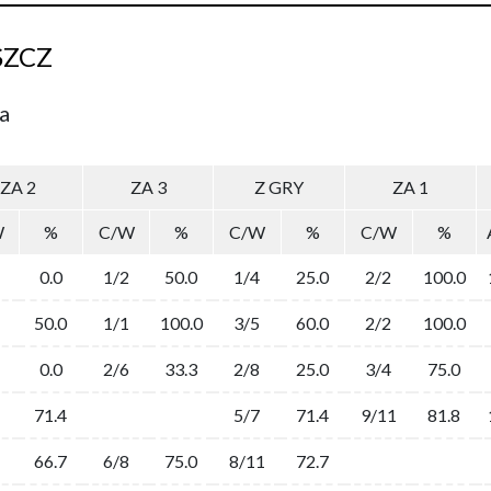
SZCZ
a
ZA 2
ZA 3
Z GRY
ZA 1
W
%
C/W
%
C/W
%
C/W
%
0.0
1/2
50.0
1/4
25.0
2/2
100.0
50.0
1/1
100.0
3/5
60.0
2/2
100.0
0.0
2/6
33.3
2/8
25.0
3/4
75.0
71.4
5/7
71.4
9/11
81.8
66.7
6/8
75.0
8/11
72.7