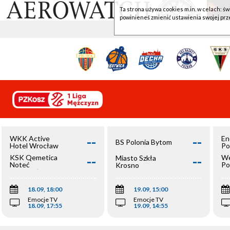
Ta strona używa cookies m.in. w celach: św
powinieneś zmienić ustawienia swojej prz
--
--
WKK Active
En
BS Polonia Bytom
Hotel Wrocław
Po
--
--
KSK Qemetica
We
Miasto Szkła
Noteć
Po
Krosno
Inowrocław
Op
18.09, 18:00
19.09, 15:00
Emocje TV
Emocje TV
18.09, 17:55
19.09, 14:55