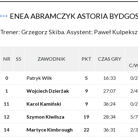
ENEA ABRAMCZYK ASTORIA BYDGO
Trener: Grzegorz Skiba. Asystent: Paweł Kulpeksz
NR
S5
ZAWODNIK
PKT
CZAS GRY
C/
0
Patryk Wilk
5
16:33
0/2
1
Wojciech Dzierżak
9
27:07
2/4
11
Karol Kamiński
9
36:24
0/2
12
Szymon Kiwilsza
19
28:34
5/7
14
Martyce Kimbrough
22
36:31
2/3