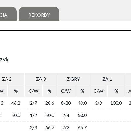
CIA
REKORDY
szyk
ZA 2
ZA 3
Z GRY
ZA 1
W
%
C/W
%
C/W
%
C/W
%
13
46.2
2/7
28.6
8/20
40.0
3/3
100.0
2
50.0
1/2
50.0
2/4
50.0
2/3
66.7
2/3
66.7