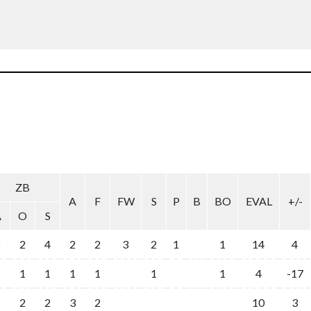
ZB
A
F
FW
S
P
B
BO
EVAL
+/-
A
O
S
2
2
4
2
2
3
2
1
1
14
4
1
1
1
1
1
1
4
-17
2
2
3
2
10
3