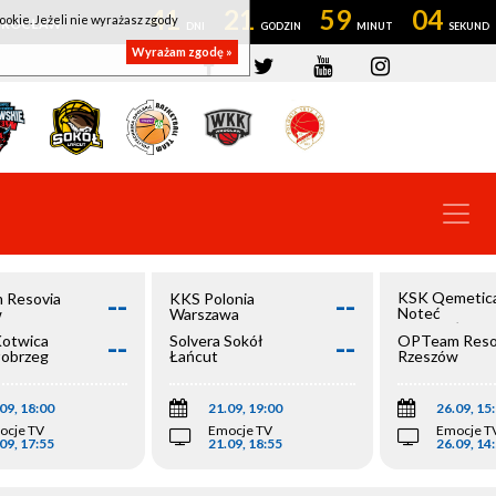
41
21
59
03
ookie. Jeżeli nie wyrażasz zgody
OWROCŁAW
Wyrażam zgodę »
--
--
KSK Qemetic
 Resovia
KKS Polonia
Noteć
w
Warszawa
Inowrocław
--
--
Kotwica
Solvera Sokół
OPTeam Reso
łobrzeg
Łańcut
Rzeszów
09, 18:00
21.09, 19:00
26.09, 15
ocje TV
Emocje TV
Emocje T
09, 17:55
21.09, 18:55
26.09, 14