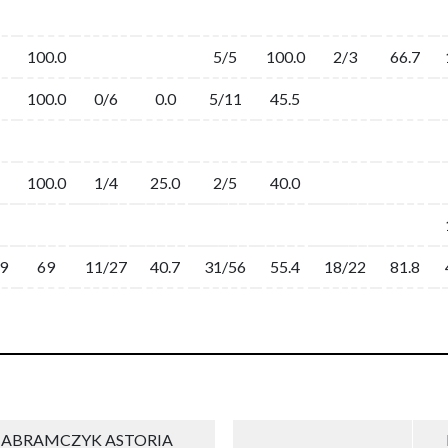
100.0
5/5
100.0
2/3
66.7
100.0
0/6
0.0
5/11
45.5
100.0
1/4
25.0
2/5
40.0
9
69
11/27
40.7
31/56
55.4
18/22
81.8
 ABRAMCZYK ASTORIA