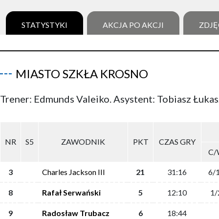
STATYSTYKI
AKCJA PO AKCJI
ZDJĘ
MIASTO SZKŁA KROSNO
Trener: Edmunds Valeiko. Asystent: Tobiasz Łuka
NR
S5
ZAWODNIK
PKT
CZAS GRY
C/
3
Charles Jackson III
21
31:16
6/
8
Rafał Serwański
5
12:10
1/
9
Radosław Trubacz
6
18:44