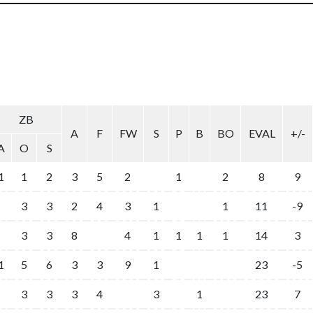
ZB
A
F
FW
S
P
B
BO
EVAL
+/-
A
O
S
1
1
2
3
5
2
1
2
8
9
3
3
2
4
3
1
1
11
-9
3
3
8
4
1
1
1
1
14
3
1
5
6
3
3
9
1
23
-5
3
3
3
4
3
1
23
7