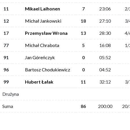
11
Mikael Laihonen
7
23:06
2/
12
Michał Jankowski
18
27:10
3/
17
Przemysław Wrona
13
28:30
4/
77
Michał Chrabota
5
16:08
1/
91
Jan Góreńczyk
0
05:52
96
Bartosz Chodukiewicz
0
04:52
99
Hubert Łałak
11
32:12
3/
Drużyna
Suma
86
200:00
20/