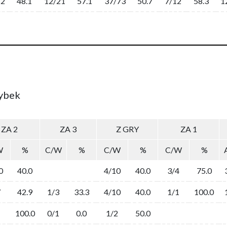
52
48.1
12/21
57.1
37/73
50.7
7/12
58.3
1
zybek
ZA 2
ZA 3
Z GRY
ZA 1
W
%
C/W
%
C/W
%
C/W
%
0
40.0
4/10
40.0
3/4
75.0
7
42.9
1/3
33.3
4/10
40.0
1/1
100.0
1
100.0
0/1
0.0
1/2
50.0