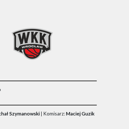
o
ichał Szymanowski
| Komisarz:
Maciej Guzik