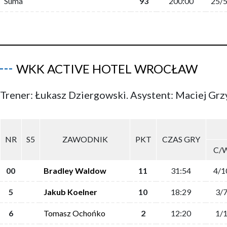
Suma
93
200:00
25/
WKK ACTIVE HOTEL WROCŁAW
Trener: Łukasz Dziergowski. Asystent: Maciej Gr
NR
S5
ZAWODNIK
PKT
CZAS GRY
C/
00
Bradley Waldow
11
31:54
4/1
5
Jakub Koelner
10
18:29
3/
6
Tomasz Ochońko
2
12:20
1/