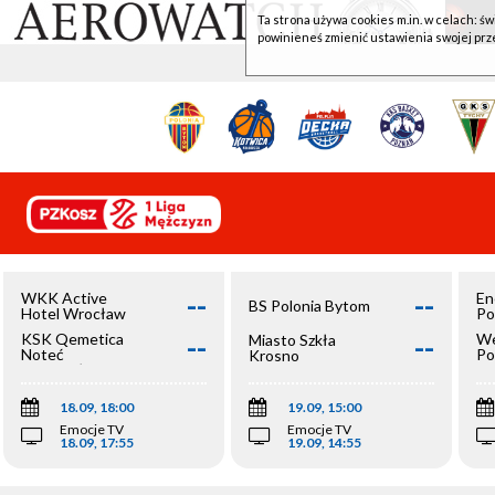
Ta strona używa cookies m.in. w celach: św
powinieneś zmienić ustawienia swojej prz
--
--
WKK Active
En
BS Polonia Bytom
Hotel Wrocław
Po
--
--
KSK Qemetica
We
Miasto Szkła
Noteć
Po
Krosno
Inowrocław
Op
18.09, 18:00
19.09, 15:00
Emocje TV
Emocje TV
18.09, 17:55
19.09, 14:55