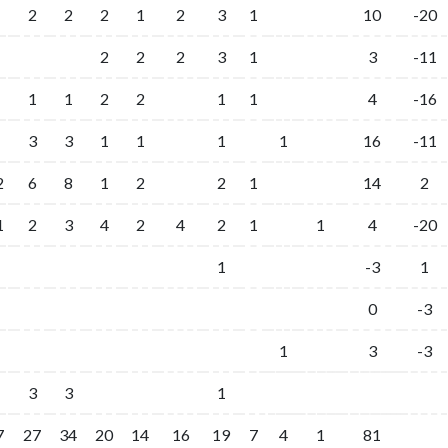
2
2
2
1
2
3
1
10
-20
2
2
2
3
1
3
-11
1
1
2
2
1
1
4
-16
3
3
1
1
1
1
16
-11
2
6
8
1
2
2
1
14
2
1
2
3
4
2
4
2
1
1
4
-20
1
-3
1
0
-3
1
3
-3
3
3
1
7
27
34
20
14
16
19
7
4
1
81