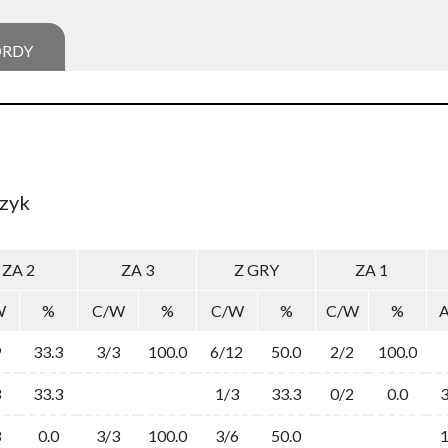
ORDY
szyk
ZA 2
ZA 3
Z GRY
ZA 1
W
%
C/W
%
C/W
%
C/W
%
9
33.3
3/3
100.0
6/12
50.0
2/2
100.0
3
33.3
1/3
33.3
0/2
0.0
3
0.0
3/3
100.0
3/6
50.0