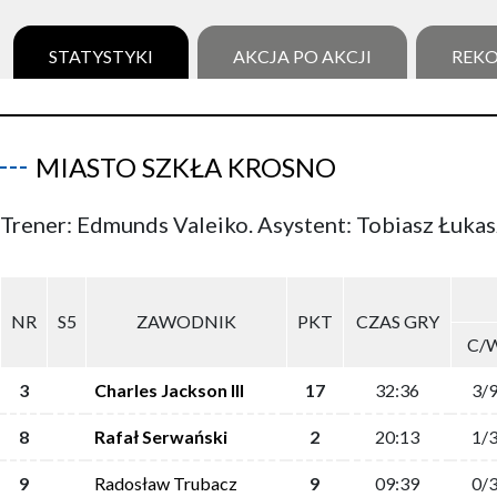
STATYSTYKI
AKCJA PO AKCJI
REK
MIASTO SZKŁA KROSNO
Trener: Edmunds Valeiko. Asystent: Tobiasz Łuka
NR
S5
ZAWODNIK
PKT
CZAS GRY
C/
3
Charles Jackson III
17
32:36
3/
8
Rafał Serwański
2
20:13
1/
9
Radosław Trubacz
9
09:39
0/