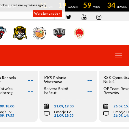
41
19
59
34
ookie. Jeżeli nie wyrażasz zgody
OWROCŁAW
Wyrażam zgodę »
--
--
KSK Qemetic
 Resovia
KKS Polonia
Noteć
w
Warszawa
Inowrocław
--
--
Kotwica
Solvera Sokół
OPTeam Reso
łobrzeg
Łańcut
Rzeszów
09, 18:00
21.09, 19:00
26.09, 15
ocje TV
Emocje TV
Emocje T
09, 17:55
21.09, 18:55
26.09, 14