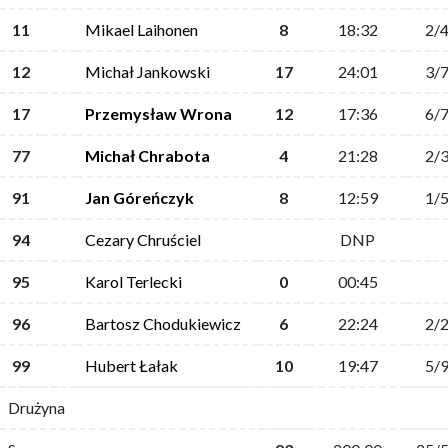
11
Mikael Laihonen
8
18:32
2/
12
Michał Jankowski
17
24:01
3/
17
Przemysław Wrona
12
17:36
6/
77
Michał Chrabota
4
21:28
2/
91
Jan Góreńczyk
8
12:59
1/
94
Cezary Chruściel
DNP
95
Karol Terlecki
0
00:45
96
Bartosz Chodukiewicz
6
22:24
2/
99
Hubert Łałak
10
19:47
5/
Drużyna