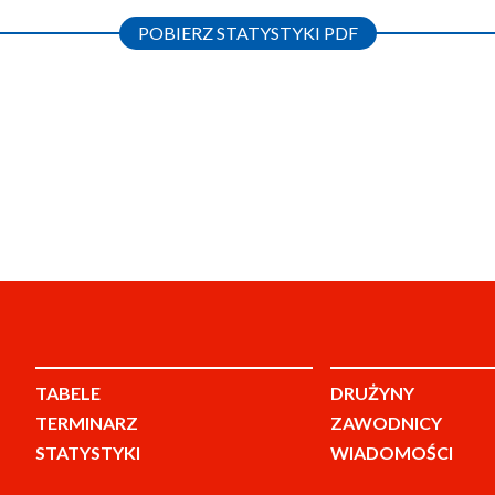
POBIERZ STATYSTYKI PDF
TABELE
DRUŻYNY
TERMINARZ
ZAWODNICY
STATYSTYKI
WIADOMOŚCI