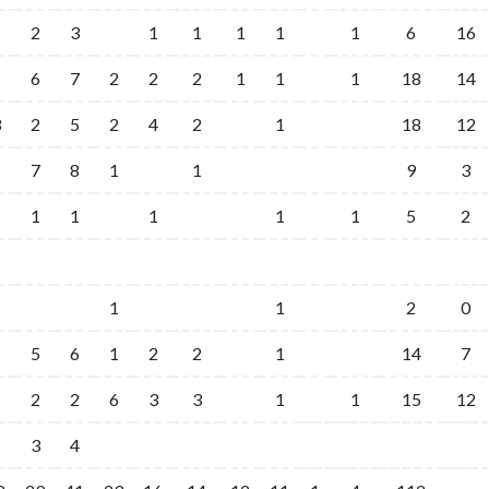
1
2
3
1
1
1
1
1
6
16
1
6
7
2
2
2
1
1
1
18
14
3
2
5
2
4
2
1
18
12
1
7
8
1
1
9
3
1
1
1
1
1
5
2
1
1
2
0
1
5
6
1
2
2
1
14
7
2
2
6
3
3
1
1
15
12
1
3
4