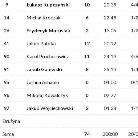
9
Łukasz Kupczyński
10
20:39
4/
14
Michał Kroczak
6
22:49
1/
26
Fryderyk Matusiak
2
13:06
1/
41
Jakub Patoka
12
20:12
90
Karol Prochorowicz
11
24:13
4/
91
Jakub Galewski
8
25:13
1/
95
Joshua Ashaolu
0
04:00
0/
96
Mikołaj Kowalczyk
0
02:27
97
Jakub Wojciechowski
2
04:38
1/
Drużyna
Suma
74
200:00
20/