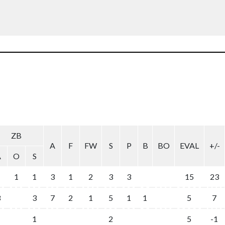
ZB
A
F
FW
S
P
B
BO
EVAL
+/-
A
O
S
1
1
3
1
2
3
3
15
23
3
3
7
2
1
5
1
1
5
7
1
1
2
5
-1