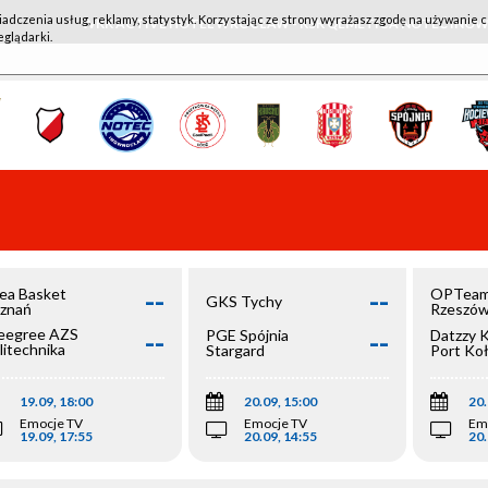
iadczenia usług, reklamy, statystyk. Korzystając ze strony wyrażasz zgodę na używanie c
WKK ACTIVE HOTEL WROCŁAW - KSK QEMETICA NOTEĆ IN
eglądarki.
--
--
ea Basket
OPTeam
GKS Tychy
znań
Rzeszó
--
--
egree AZS
PGE Spójnia
Datzzy 
litechnika
Stargard
Port Ko
olska
19.09, 18:00
20.09, 15:00
20.
Emocje TV
Emocje TV
Em
19.09, 17:55
20.09, 14:55
20.