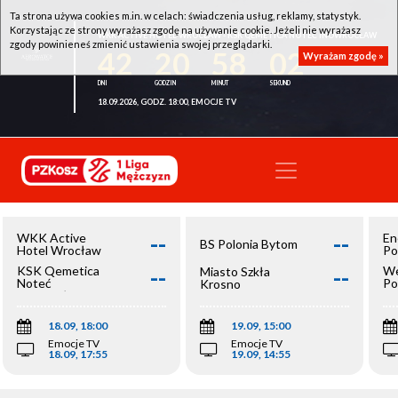
Ta strona używa cookies m.in. w celach: świadczenia usług, reklamy, statystyk.
Korzystając ze strony wyrażasz zgodę na używanie cookie. Jeżeli nie wyrażasz
WKK ACTIVE HOTEL WROCŁAW - KSK QEMETICA NOTEĆ INOWROCŁAW
zgody powinieneś zmienić ustawienia swojej przeglądarki.
42
20
58
02
Wyrażam zgodę »
18.09.2026, GODZ. 18:00, EMOCJE TV
--
--
WKK Active
En
BS Polonia Bytom
Hotel Wrocław
Po
--
--
KSK Qemetica
We
Miasto Szkła
Noteć
Po
Krosno
Inowrocław
Op
18.09, 18:00
19.09, 15:00
Emocje TV
Emocje TV
18.09, 17:55
19.09, 14:55