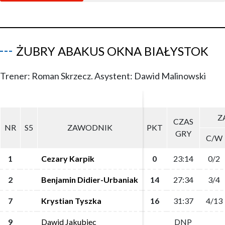
ŻUBRY ABAKUS OKNA BIAŁYSTOK
Trener: Roman Skrzecz. Asystent: Dawid Malinowski
Z
Z
CZAS
CZAS
NR
NR
S5
S5
ZAWODNIK
ZAWODNIK
PKT
PKT
GRY
GRY
C/W
C/W
1
1
Cezary Karpik
Cezary Karpik
0
0
23:14
23:14
0/2
0/2
2
2
Benjamin Didier-Urbaniak
Benjamin Didier-Urbaniak
14
14
27:34
27:34
3/4
3/4
7
7
Krystian Tyszka
Krystian Tyszka
16
16
31:37
31:37
4/13
4/13
9
9
Dawid Jakubiec
Dawid Jakubiec
DNP
DNP