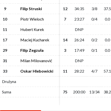
9
9
Filip Struski
Filip Struski
12
12
34:35
34:35
3/8
3/8
37.5
37.5
10
10
Piotr Wieloch
Piotr Wieloch
7
7
23:27
23:27
0/4
0/4
0.0
0.0
11
11
Hubert Kurek
Hubert Kurek
DNP
DNP
17
17
Maciej Kucharek
Maciej Kucharek
14
14
26:24
26:24
0/2
0/2
0.0
0.0
29
29
Filip Zegzuła
Filip Zegzuła
3
3
17:49
17:49
0/1
0/1
0.0
0.0
31
31
Milan Milovanović
Milan Milovanović
DNP
DNP
33
33
Oskar Hlebowicki
Oskar Hlebowicki
11
11
28:22
28:22
4/7
4/7
57.1
57.1
Drużyna
Drużyna
Suma
Suma
75
75
200:00
200:00
13/34
13/34
38.2
38.2