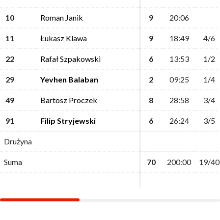
10
10
Roman Janik
Roman Janik
9
9
20:06
20:06
11
11
Łukasz Klawa
Łukasz Klawa
9
9
18:49
18:49
4/6
4/6
22
22
Rafał Szpakowski
Rafał Szpakowski
6
6
13:53
13:53
1/2
1/2
29
29
Yevhen Balaban
Yevhen Balaban
2
2
09:25
09:25
1/4
1/4
49
49
Bartosz Proczek
Bartosz Proczek
8
8
28:58
28:58
3/4
3/4
91
91
Filip Stryjewski
Filip Stryjewski
6
6
26:24
26:24
3/5
3/5
Drużyna
Drużyna
Suma
Suma
70
70
200:00
200:00
19/40
19/40