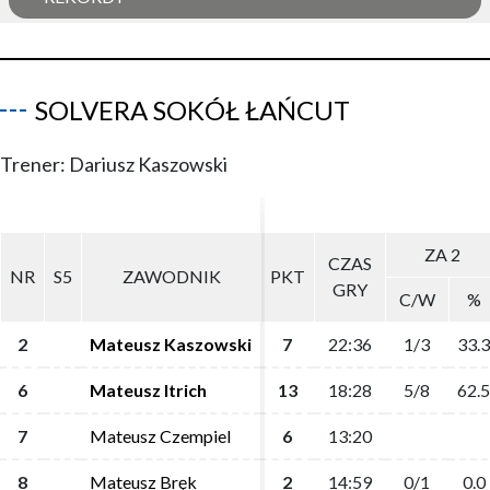
SOLVERA SOKÓŁ ŁAŃCUT
Trener: Dariusz Kaszowski
ZA 2
ZA 2
CZAS
CZAS
NR
NR
S5
S5
ZAWODNIK
ZAWODNIK
PKT
PKT
GRY
GRY
C/W
C/W
%
%
2
2
Mateusz Kaszowski
Mateusz Kaszowski
7
7
22:36
22:36
1/3
1/3
33.3
33.3
6
6
Mateusz Itrich
Mateusz Itrich
13
13
18:28
18:28
5/8
5/8
62.5
62.5
7
7
Mateusz Czempiel
Mateusz Czempiel
6
6
13:20
13:20
8
8
Mateusz Bręk
Mateusz Bręk
2
2
14:59
14:59
0/1
0/1
0.0
0.0