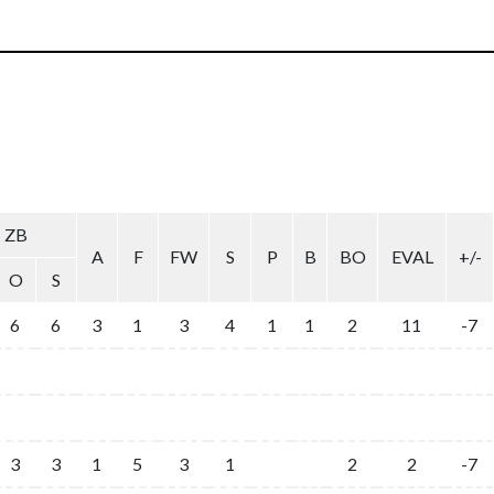
ZB
A
F
FW
S
P
B
BO
EVAL
+/-
O
S
6
6
3
1
3
4
1
1
2
11
-7
3
3
1
5
3
1
2
2
-7