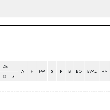
ZB
A
F
FW
S
P
B
BO
EVAL
+/-
O
S