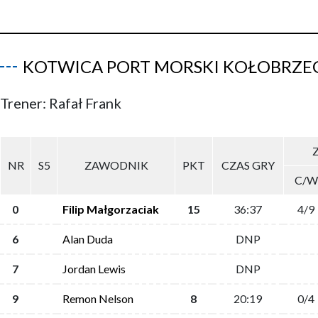
KOTWICA PORT MORSKI KOŁOBRZE
Trener: Rafał Frank
Z
NR
S5
ZAWODNIK
PKT
CZAS GRY
C/W
0
Filip Małgorzaciak
15
36:37
4/9
6
Alan Duda
DNP
7
Jordan Lewis
DNP
9
Remon Nelson
8
20:19
0/4