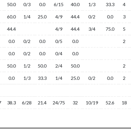
50.0
0/3
0.0
6/15
40.0
1/3
33.3
4
60.0
1/4
25.0
4/9
44.4
0/2
0.0
3
44.4
4/9
44.4
3/4
75.0
5
0.0
0/2
0.0
0/5
0.0
2
0.0
0/2
0.0
0/4
0.0
50.0
1/2
50.0
2/4
50.0
2
0.0
1/3
33.3
1/4
25.0
0/2
0.0
2
7
38.3
6/28
21.4
24/75
32
10/19
52.6
18