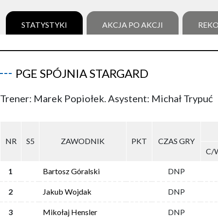
STATYSTYKI
AKCJA PO AKCJI
REK
PGE SPÓJNIA STARGARD
Trener: Marek Popiołek. Asystent: Michał Trypuć
NR
S5
ZAWODNIK
PKT
CZAS GRY
C/
1
Bartosz Góralski
DNP
2
Jakub Wojdak
DNP
3
Mikołaj Hensler
DNP