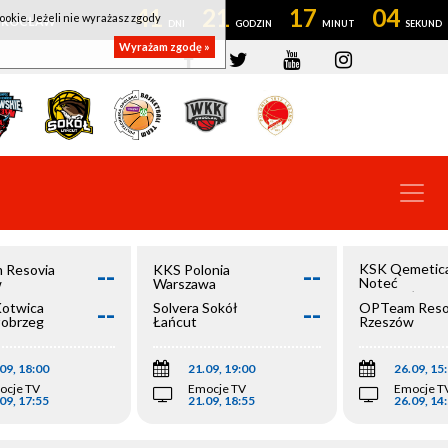
41
21
17
03
ookie. Jeżeli nie wyrażasz zgody
OWROCŁAW
Wyrażam zgodę »
--
--
KSK Qemetic
 Resovia
KKS Polonia
Noteć
w
Warszawa
Inowrocław
--
--
Kotwica
Solvera Sokół
OPTeam Reso
łobrzeg
Łańcut
Rzeszów
09, 18:00
21.09, 19:00
26.09, 15
ocje TV
Emocje TV
Emocje T
09, 17:55
21.09, 18:55
26.09, 14