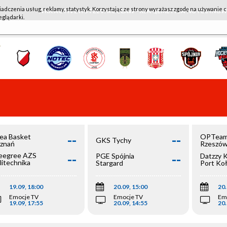
iadczenia usług, reklamy, statystyk. Korzystając ze strony wyrażasz zgodę na używanie c
WKK ACTIVE HOTEL WROCŁAW - KSK QEMETICA NOTEĆ IN
eglądarki.
--
--
ea Basket
OPTeam
GKS Tychy
znań
Rzeszó
--
--
egree AZS
PGE Spójnia
Datzzy 
litechnika
Stargard
Port Ko
olska
19.09, 18:00
20.09, 15:00
20.
Emocje TV
Emocje TV
Em
19.09, 17:55
20.09, 14:55
20.