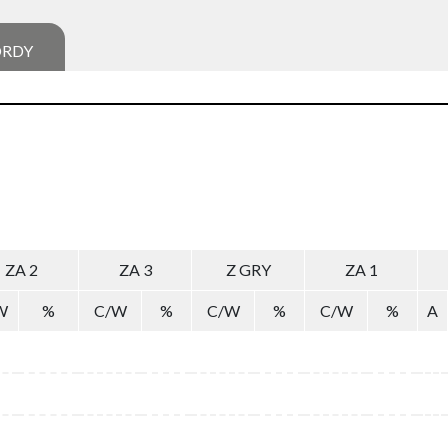
ORDY
ZA 2
ZA 3
Z GRY
ZA 1
W
%
C/W
%
C/W
%
C/W
%
A