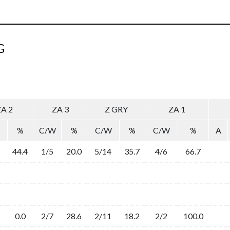
G
A 2
ZA 3
Z GRY
ZA 1
%
C/W
%
C/W
%
C/W
%
A
44.4
1/5
20.0
5/14
35.7
4/6
66.7
0.0
2/7
28.6
2/11
18.2
2/2
100.0