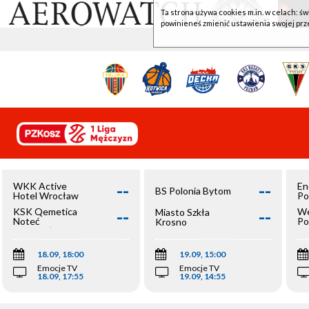
Ta strona używa cookies m.in. w celach: św
powinieneś zmienić ustawienia swojej prz
--
--
WKK Active
En
BS Polonia Bytom
Hotel Wrocław
Po
--
--
KSK Qemetica
We
Miasto Szkła
Noteć
Po
Krosno
Inowrocław
Op
18.09, 18:00
19.09, 15:00
Emocje TV
Emocje TV
18.09, 17:55
19.09, 14:55