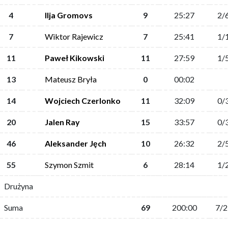
4
Ilja Gromovs
9
25:27
2/
7
Wiktor Rajewicz
7
25:41
1/
11
Paweł Kikowski
11
27:59
1/
13
Mateusz Bryła
0
00:02
14
Wojciech Czerlonko
11
32:09
0/
20
Jalen Ray
15
33:57
0/
46
Aleksander Jęch
10
26:32
2/
55
Szymon Szmit
6
28:14
1/
Drużyna
Suma
69
200:00
7/2