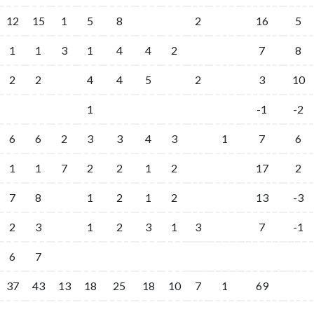
12
15
1
5
8
2
16
5
1
1
3
1
4
4
2
7
8
2
2
4
4
5
2
3
10
1
-1
-2
6
6
2
3
3
4
3
1
7
6
1
1
7
2
2
1
2
17
2
7
8
1
2
1
2
13
-3
2
3
1
2
3
1
3
7
-1
6
7
37
43
13
18
25
18
10
7
1
69