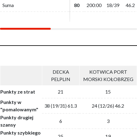
Suma
Suma
80
80
200:00
200:00
18/39
18/39
46.2
46.2
DECKA
KOTWICA PORT
PELPLIN
MORSKI KOŁOBRZEG
Punkty ze strat
21
15
Punkty w
38 (19/31) 61.3
24 (12/26) 46.2
"pomalowanym"
Punkty drugiej
6
3
szansy
Punkty szybkiego
25
19