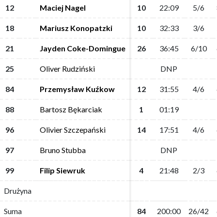
12
12
Maciej Nagel
Maciej Nagel
10
10
22:09
22:09
5/6
5/6
18
18
Mariusz Konopatzki
Mariusz Konopatzki
10
10
32:33
32:33
3/6
3/6
21
21
Jayden Coke-Domingue
Jayden Coke-Domingue
26
26
36:45
36:45
6/10
6/10
25
25
Oliver Rudziński
Oliver Rudziński
DNP
DNP
84
84
Przemysław Kuźkow
Przemysław Kuźkow
12
12
31:55
31:55
4/6
4/6
88
88
Bartosz Bękarciak
Bartosz Bękarciak
1
1
01:19
01:19
96
96
Olivier Szczepański
Olivier Szczepański
14
14
17:51
17:51
4/6
4/6
97
97
Bruno Stubba
Bruno Stubba
DNP
DNP
99
99
Filip Siewruk
Filip Siewruk
4
4
21:48
21:48
2/3
2/3
Drużyna
Drużyna
Suma
Suma
84
84
200:00
200:00
26/42
26/42