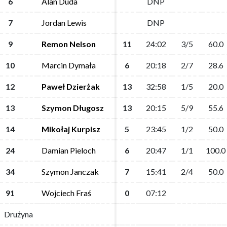
6
6
Alan Duda
Alan Duda
DNP
DNP
7
7
Jordan Lewis
Jordan Lewis
DNP
DNP
9
9
Remon Nelson
Remon Nelson
11
11
24:02
24:02
3/5
3/5
60.0
60.0
10
10
Marcin Dymała
Marcin Dymała
6
6
20:18
20:18
2/7
2/7
28.6
28.6
12
12
Paweł Dzierżak
Paweł Dzierżak
13
13
32:58
32:58
1/5
1/5
20.0
20.0
13
13
Szymon Długosz
Szymon Długosz
13
13
20:15
20:15
5/9
5/9
55.6
55.6
14
14
Mikołaj Kurpisz
Mikołaj Kurpisz
5
5
23:45
23:45
1/2
1/2
50.0
50.0
24
24
Damian Pieloch
Damian Pieloch
6
6
20:47
20:47
1/1
1/1
100.0
100.0
34
34
Szymon Janczak
Szymon Janczak
7
7
15:41
15:41
2/4
2/4
50.0
50.0
91
91
Wojciech Fraś
Wojciech Fraś
0
0
07:12
07:12
Drużyna
Drużyna