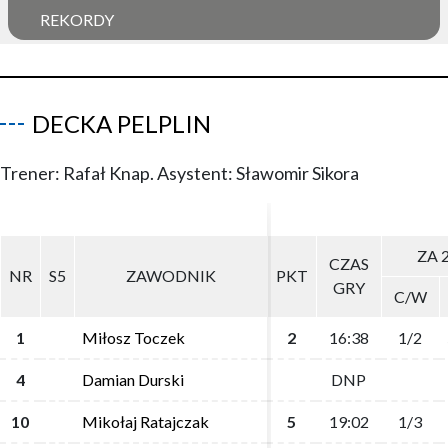
REKORDY
DECKA PELPLIN
Trener: Rafał Knap. Asystent: Sławomir Sikora
ZA 
ZA 
CZAS
CZAS
NR
NR
S5
S5
ZAWODNIK
ZAWODNIK
PKT
PKT
GRY
GRY
C/W
C/W
1
1
Miłosz Toczek
Miłosz Toczek
2
2
16:38
16:38
1/2
1/2
4
4
Damian Durski
Damian Durski
DNP
DNP
10
10
Mikołaj Ratajczak
Mikołaj Ratajczak
5
5
19:02
19:02
1/3
1/3