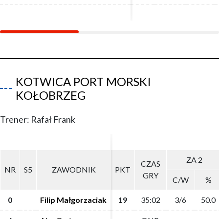
KOTWICA PORT MORSKI
KOŁOBRZEG
Trener: Rafał Frank
ZA 2
ZA 2
CZAS
CZAS
NR
NR
S5
S5
ZAWODNIK
ZAWODNIK
PKT
PKT
GRY
GRY
C/W
C/W
%
%
0
0
Filip Małgorzaciak
Filip Małgorzaciak
19
19
35:02
35:02
3/6
3/6
50.0
50.0