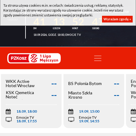
Ta strona używa cookies m.in. w celach: świadczenia usług, reklamy, statystyk.
Korzystając ze strony wyrażasz zgodę na używanie cookie. Jeżeli nie wyrażasz
WKK ACTIVE HOTEL WROCŁAW - KSK QEMETICA NOTEĆ INOWROCŁAW
zgody powinieneś zmienić ustawienia swojej przeglądarki.
41
13
52
47
Wyrażam zgodę »
18.09.2026, GODZ. 18:00, EMOCJE TV
--
--
WKK Active
En
BS Polonia Bytom
Hotel Wrocław
Po
--
--
KSK Qemetica
We
Miasto Szkła
Noteć
Po
Krosno
Inowrocław
Op
18.09, 18:00
19.09, 15:00
Emocje TV
Emocje TV
18.09, 17:55
19.09, 14:55