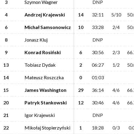
3
3
Szymon Wagner
Szymon Wagner
DNP
DNP
4
4
Andrzej Krajewski
Andrzej Krajewski
14
14
32:11
32:11
5/10
5/10
50.
50.
6
6
Michał Samsonowicz
Michał Samsonowicz
10
10
33:28
33:28
2/4
2/4
50.
50.
8
8
Jonasz Kluj
Jonasz Kluj
DNP
DNP
9
9
Konrad Rosiński
Konrad Rosiński
6
6
30:56
30:56
2/3
2/3
66.
66.
13
13
Tobiasz Dydak
Tobiasz Dydak
2
2
06:27
06:27
1/2
1/2
50.
50.
14
14
Mateusz Roszczka
Mateusz Roszczka
0
0
01:03
01:03
15
15
James Washington
James Washington
29
29
36:14
36:14
4/6
4/6
66.
66.
20
20
Patryk Stankowski
Patryk Stankowski
12
12
30:46
30:46
4/6
4/6
66.
66.
21
21
Igor Krajewski
Igor Krajewski
DNP
DNP
22
22
Mikołaj Stopierzyński
Mikołaj Stopierzyński
1
1
18:28
18:28
0/3
0/3
0.
0.