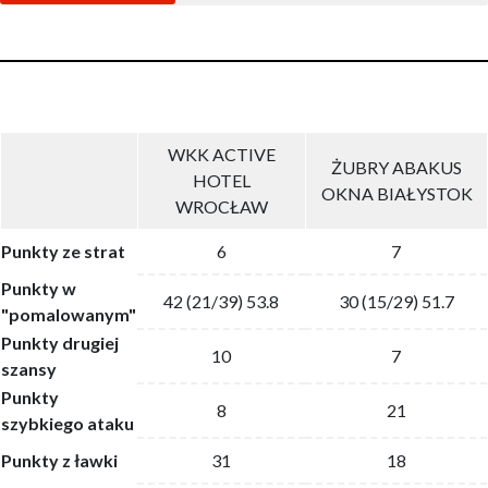
WKK ACTIVE
ŻUBRY ABAKUS
HOTEL
OKNA BIAŁYSTOK
WROCŁAW
Punkty ze strat
6
7
Punkty w
42 (21/39) 53.8
30 (15/29) 51.7
"pomalowanym"
Punkty drugiej
10
7
szansy
Punkty
8
21
szybkiego ataku
Punkty z ławki
31
18