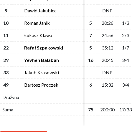
9
9
Dawid Jakubiec
Dawid Jakubiec
DNP
DNP
10
10
Roman Janik
Roman Janik
5
5
20:26
20:26
1/3
1/3
11
11
Łukasz Klawa
Łukasz Klawa
7
7
24:56
24:56
2/3
2/3
22
22
Rafał Szpakowski
Rafał Szpakowski
5
5
35:12
35:12
1/7
1/7
29
29
Yevhen Balaban
Yevhen Balaban
16
16
20:45
20:45
3/4
3/4
33
33
Jakub Krasowski
Jakub Krasowski
DNP
DNP
49
49
Bartosz Proczek
Bartosz Proczek
6
6
15:32
15:32
3/4
3/4
Drużyna
Drużyna
Suma
Suma
75
75
200:00
200:00
17/33
17/33