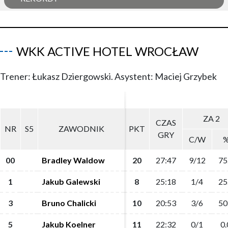
WKK ACTIVE HOTEL WROCŁAW
Trener: Łukasz Dziergowski. Asystent: Maciej Grzybek
ZA 2
ZA 2
CZAS
CZAS
NR
NR
S5
S5
ZAWODNIK
ZAWODNIK
PKT
PKT
GRY
GRY
C/W
C/W
00
00
Bradley Waldow
Bradley Waldow
20
20
27:47
27:47
9/12
9/12
75
75
1
1
Jakub Galewski
Jakub Galewski
8
8
25:18
25:18
1/4
1/4
25
25
3
3
Bruno Chalicki
Bruno Chalicki
10
10
20:53
20:53
3/6
3/6
50
50
5
5
Jakub Koelner
Jakub Koelner
11
11
22:32
22:32
0/1
0/1
0.
0.