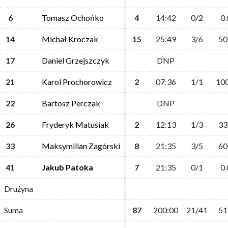
6
6
Tomasz Ochońko
Tomasz Ochońko
4
4
14:42
14:42
0/2
0/2
0.
0.
14
14
Michał Kroczak
Michał Kroczak
15
15
25:49
25:49
3/6
3/6
50
50
17
17
Daniel Grzejszczyk
Daniel Grzejszczyk
DNP
DNP
21
21
Karol Prochorowicz
Karol Prochorowicz
2
2
07:36
07:36
1/1
1/1
100
100
22
22
Bartosz Perczak
Bartosz Perczak
DNP
DNP
26
26
Fryderyk Matusiak
Fryderyk Matusiak
2
2
12:13
12:13
1/3
1/3
33
33
33
33
Maksymilian Zagórski
Maksymilian Zagórski
8
8
21:35
21:35
3/5
3/5
60
60
41
41
Jakub Patoka
Jakub Patoka
7
7
21:35
21:35
0/1
0/1
0.
0.
Drużyna
Drużyna
Suma
Suma
87
87
200:00
200:00
21/41
21/41
51
51