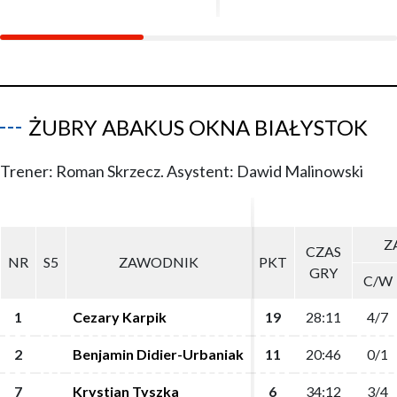
ŻUBRY ABAKUS OKNA BIAŁYSTOK
Trener: Roman Skrzecz. Asystent: Dawid Malinowski
Z
Z
CZAS
CZAS
NR
NR
S5
S5
ZAWODNIK
ZAWODNIK
PKT
PKT
GRY
GRY
C/W
C/W
1
1
Cezary Karpik
Cezary Karpik
19
19
28:11
28:11
4/7
4/7
2
2
Benjamin Didier-Urbaniak
Benjamin Didier-Urbaniak
11
11
20:46
20:46
0/1
0/1
7
7
Krystian Tyszka
Krystian Tyszka
6
6
34:12
34:12
3/4
3/4