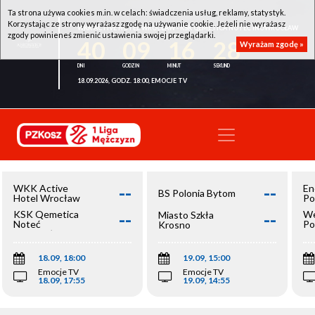
Ta strona używa cookies m.in. w celach: świadczenia usług, reklamy, statystyk.
Korzystając ze strony wyrażasz zgodę na używanie cookie. Jeżeli nie wyrażasz
WKK ACTIVE HOTEL WROCŁAW - KSK QEMETICA NOTEĆ INOWROCŁAW
zgody powinieneś zmienić ustawienia swojej przeglądarki.
40
09
16
28
Wyrażam zgodę »
18.09.2026, GODZ. 18:00, EMOCJE TV
--
--
WKK Active
En
BS Polonia Bytom
Hotel Wrocław
Po
--
--
KSK Qemetica
We
Miasto Szkła
Noteć
Po
Krosno
Inowrocław
Op
18.09, 18:00
19.09, 15:00
Emocje TV
Emocje TV
18.09, 17:55
19.09, 14:55