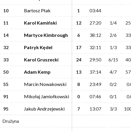
10
10
Bartosz Ptak
Bartosz Ptak
1
1
03:44
03:44
11
11
Karol Kamiński
Karol Kamiński
12
12
27:20
27:20
1/4
1/4
25
25
14
14
Martyce Kimbrough
Martyce Kimbrough
6
6
38:12
38:12
2/6
2/6
33
33
32
32
Patryk Kędel
Patryk Kędel
17
17
32:11
32:11
1/3
1/3
33
33
33
33
Karol Gruszecki
Karol Gruszecki
24
24
29:50
29:50
6/15
6/15
40
40
50
50
Adam Kemp
Adam Kemp
13
13
37:14
37:14
4/7
4/7
57
57
55
55
Marcin Nowakowski
Marcin Nowakowski
8
8
23:49
23:49
0/2
0/2
0.
0.
91
91
Mikołaj Jamiołkowski
Mikołaj Jamiołkowski
0
0
07:46
07:46
0/1
0/1
0.
0.
95
95
Jakub Andrzejewski
Jakub Andrzejewski
7
7
13:07
13:07
3/3
3/3
100
100
Drużyna
Drużyna