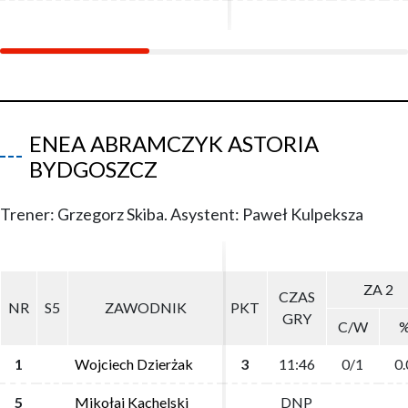
ENEA ABRAMCZYK ASTORIA
BYDGOSZCZ
Trener: Grzegorz Skiba. Asystent: Paweł Kulpeksza
ZA 2
ZA 2
CZAS
CZAS
NR
NR
S5
S5
ZAWODNIK
ZAWODNIK
PKT
PKT
GRY
GRY
C/W
C/W
1
1
Wojciech Dzierżak
Wojciech Dzierżak
3
3
11:46
11:46
0/1
0/1
0.
0.
5
5
Mikołaj Kachelski
Mikołaj Kachelski
DNP
DNP