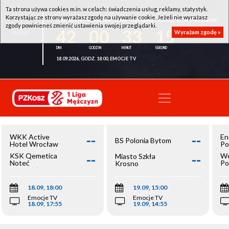
Ta strona używa cookies m.in. w celach: świadczenia usług, reklamy, statystyk.
Korzystając ze strony wyrażasz zgodę na używanie cookie. Jeżeli nie wyrażasz
WKK ACTIVE HOTEL WROCŁAW - KSK QEMETICA NOTEĆ INOWROCŁAW
zgody powinieneś zmienić ustawienia swojej przeglądarki.
42
00
33
15
Wyrażam zgodę »
18.09.2026, GODZ. 18:00, EMOCJE TV
--
--
WKK Active
En
BS Polonia Bytom
Hotel Wrocław
Po
--
--
KSK Qemetica
We
Miasto Szkła
Noteć
Po
Krosno
Inowrocław
Op
18.09, 18:00
19.09, 15:00
Emocje TV
Emocje TV
18.09, 17:55
19.09, 14:55