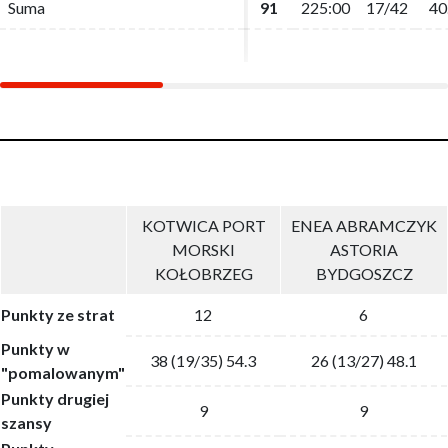
Suma
Suma
91
91
225:00
225:00
17/42
17/42
40
40
KOTWICA PORT
ENEA ABRAMCZYK
MORSKI
ASTORIA
KOŁOBRZEG
BYDGOSZCZ
Punkty ze strat
12
6
Punkty w
38 (19/35) 54.3
26 (13/27) 48.1
"pomalowanym"
Punkty drugiej
9
9
szansy