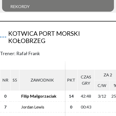
REKORDY
KOTWICA PORT MORSKI
KOŁOBRZEG
Trener: Rafał Frank
ZA 2
ZA 2
CZAS
CZAS
NR
NR
S5
S5
ZAWODNIK
ZAWODNIK
PKT
PKT
GRY
GRY
C/W
C/W
0
0
Filip Małgorzaciak
Filip Małgorzaciak
14
14
42:48
42:48
3/12
3/12
25
25
7
7
Jordan Lewis
Jordan Lewis
0
0
00:43
00:43