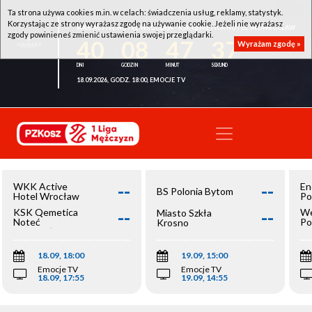
Ta strona używa cookies m.in. w celach: świadczenia usług, reklamy, statystyk.
Korzystając ze strony wyrażasz zgodę na używanie cookie. Jeżeli nie wyrażasz
WKK ACTIVE HOTEL WROCŁAW - KSK QEMETICA NOTEĆ INOWROCŁAW
zgody powinieneś zmienić ustawienia swojej przeglądarki.
40
08
47
36
Wyrażam zgodę »
18.09.2026, GODZ. 18:00, EMOCJE TV
--
--
WKK Active
En
BS Polonia Bytom
Hotel Wrocław
Po
--
--
KSK Qemetica
We
Miasto Szkła
Noteć
Po
Krosno
Inowrocław
Op
18.09, 18:00
19.09, 15:00
Emocje TV
Emocje TV
18.09, 17:55
19.09, 14:55