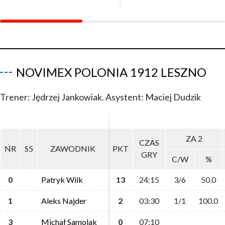
NOVIMEX POLONIA 1912 LESZNO
Trener: Jędrzej Jankowiak. Asystent: Maciej Dudzik
ZA 2
ZA 2
CZAS
CZAS
NR
NR
S5
S5
ZAWODNIK
ZAWODNIK
PKT
PKT
GRY
GRY
C/W
C/W
%
%
0
0
Patryk Wilk
Patryk Wilk
13
13
24:15
24:15
3/6
3/6
50.0
50.0
1
1
Aleks Najder
Aleks Najder
2
2
03:30
03:30
1/1
1/1
100.0
100.0
3
3
Michał Samolak
Michał Samolak
0
0
07:10
07:10