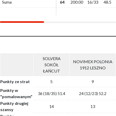
Suma
Suma
64
64
200:00
200:00
16/33
16/33
48.5
48.5
SOLVERA
NOVIMEX POLONIA
SOKÓŁ
1912 LESZNO
ŁAŃCUT
Punkty ze strat
5
9
Punkty w
36 (18/35) 51.4
24 (12/23) 52.2
"pomalowanym"
Punkty drugiej
14
13
szansy