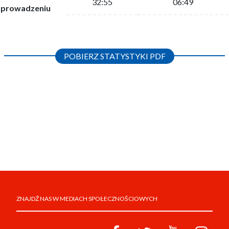
32:55
06:49
prowadzeniu
POBIERZ STATYSTYKI PDF
ZNAJDŹ NAS W MEDIACH SPOŁECZNOŚCIOWYCH