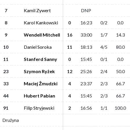
7
7
Kamil Zywert
Kamil Zywert
DNP
DNP
8
8
Karol Kankowski
Karol Kankowski
0
0
16:23
16:23
0/2
0/2
0.0
0.0
9
9
Wendell Mitchell
Wendell Mitchell
16
16
33:00
33:00
1/7
1/7
14.3
14.3
10
10
Daniel Soroka
Daniel Soroka
11
11
18:13
18:13
4/5
4/5
80.0
80.0
11
11
Stanferd Sanny
Stanferd Sanny
0
0
15:45
15:45
0/1
0/1
0.0
0.0
23
23
Szymon Ryżek
Szymon Ryżek
12
12
25:26
25:26
2/4
2/4
50.0
50.0
33
33
Maciej Żmudzki
Maciej Żmudzki
4
4
23:37
23:37
2/3
2/3
66.7
66.7
44
44
Hubert Pabian
Hubert Pabian
4
4
15:45
15:45
2/3
2/3
66.7
66.7
91
91
Filip Stryjewski
Filip Stryjewski
2
2
16:56
16:56
1/1
1/1
100.0
100.0
Drużyna
Drużyna