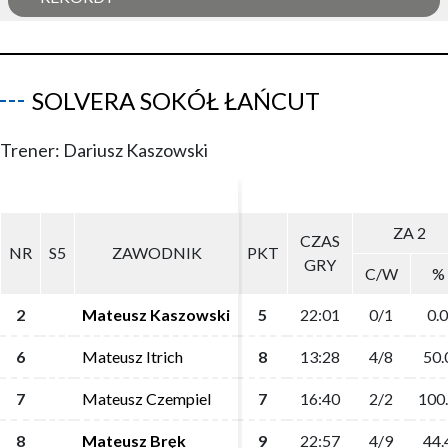
SOLVERA SOKÓŁ ŁAŃCUT
Trener: Dariusz Kaszowski
ZA 2
ZA 2
CZAS
CZAS
NR
NR
S5
S5
ZAWODNIK
ZAWODNIK
PKT
PKT
GRY
GRY
C/W
C/W
%
%
2
2
Mateusz Kaszowski
Mateusz Kaszowski
5
5
22:01
22:01
0/1
0/1
0.0
0.0
6
6
Mateusz Itrich
Mateusz Itrich
8
8
13:28
13:28
4/8
4/8
50.
50.
7
7
Mateusz Czempiel
Mateusz Czempiel
7
7
16:40
16:40
2/2
2/2
100
100
8
8
Mateusz Bręk
Mateusz Bręk
9
9
22:57
22:57
4/9
4/9
44.
44.