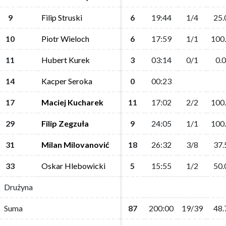
9
9
Filip Struski
Filip Struski
6
6
19:44
19:44
1/4
1/4
25.
25.
10
10
Piotr Wieloch
Piotr Wieloch
6
6
17:59
17:59
1/1
1/1
100
100
11
11
Hubert Kurek
Hubert Kurek
3
3
03:14
03:14
0/1
0/1
0.0
0.0
14
14
Kacper Seroka
Kacper Seroka
0
0
00:23
00:23
17
17
Maciej Kucharek
Maciej Kucharek
11
11
17:02
17:02
2/2
2/2
100
100
29
29
Filip Zegzuła
Filip Zegzuła
9
9
24:05
24:05
1/1
1/1
100
100
31
31
Milan Milovanović
Milan Milovanović
18
18
26:32
26:32
3/8
3/8
37.
37.
33
33
Oskar Hlebowicki
Oskar Hlebowicki
5
5
15:55
15:55
1/2
1/2
50.
50.
Drużyna
Drużyna
Suma
Suma
87
87
200:00
200:00
19/39
19/39
48.
48.