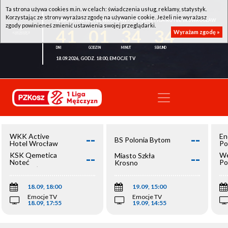
Ta strona używa cookies m.in. w celach: świadczenia usług, reklamy, statystyk.
Korzystając ze strony wyrażasz zgodę na używanie cookie. Jeżeli nie wyrażasz
WKK ACTIVE HOTEL WROCŁAW - KSK QEMETICA NOTEĆ INOWROCŁAW
zgody powinieneś zmienić ustawienia swojej przeglądarki.
41
01
34
34
Wyrażam zgodę »
18.09.2026, GODZ. 18:00, EMOCJE TV
--
--
WKK Active
En
BS Polonia Bytom
Hotel Wrocław
Po
--
--
KSK Qemetica
We
Miasto Szkła
Noteć
Po
Krosno
Inowrocław
Op
18.09, 18:00
19.09, 15:00
Emocje TV
Emocje TV
18.09, 17:55
19.09, 14:55