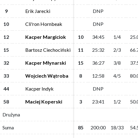
9
9
Erik Jarecki
Erik Jarecki
DNP
DNP
10
10
Cli'ron Hornbeak
Cli'ron Hornbeak
DNP
DNP
12
12
Kacper Margiciok
Kacper Margiciok
10
10
34:45
34:45
1/4
1/4
25.
25.
15
15
Bartosz Ciechociński
Bartosz Ciechociński
11
11
25:32
25:32
2/3
2/3
66.
66.
32
32
Kacper Młynarski
Kacper Młynarski
15
15
36:27
36:27
3/8
3/8
37.
37.
33
33
Wojciech Wątroba
Wojciech Wątroba
8
8
12:58
12:58
4/5
4/5
80.
80.
44
44
Kacper Indyk
Kacper Indyk
DNP
DNP
58
58
Maciej Koperski
Maciej Koperski
3
3
23:41
23:41
1/2
1/2
50.
50.
Drużyna
Drużyna
Suma
Suma
85
85
200:00
200:00
18/33
18/33
54.
54.