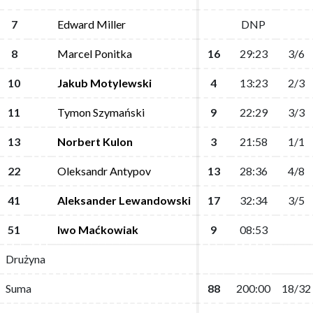
7
7
Edward Miller
Edward Miller
DNP
DNP
8
8
Marcel Ponitka
Marcel Ponitka
16
16
29:23
29:23
3/6
3/6
10
10
Jakub Motylewski
Jakub Motylewski
4
4
13:23
13:23
2/3
2/3
11
11
Tymon Szymański
Tymon Szymański
9
9
22:29
22:29
3/3
3/3
13
13
Norbert Kulon
Norbert Kulon
3
3
21:58
21:58
1/1
1/1
22
22
Oleksandr Antypov
Oleksandr Antypov
13
13
28:36
28:36
4/8
4/8
41
41
Aleksander Lewandowski
Aleksander Lewandowski
17
17
32:34
32:34
3/5
3/5
51
51
Iwo Maćkowiak
Iwo Maćkowiak
9
9
08:53
08:53
Drużyna
Drużyna
Suma
Suma
88
88
200:00
200:00
18/32
18/32