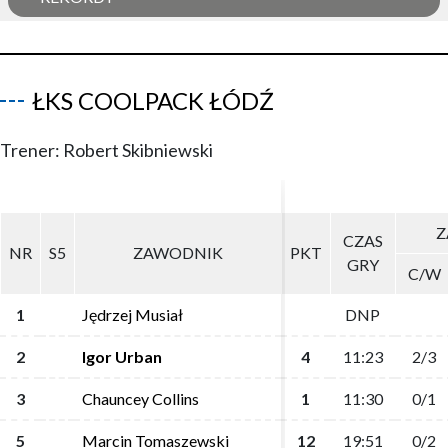
ŁKS COOLPACK ŁÓDŹ
Trener: Robert Skibniewski
Z
Z
CZAS
CZAS
NR
NR
S5
S5
ZAWODNIK
ZAWODNIK
PKT
PKT
GRY
GRY
C/W
C/W
1
1
Jędrzej Musiał
Jędrzej Musiał
DNP
DNP
2
2
Igor Urban
Igor Urban
4
4
11:23
11:23
2/3
2/3
3
3
Chauncey Collins
Chauncey Collins
1
1
11:30
11:30
0/1
0/1
5
5
Marcin Tomaszewski
Marcin Tomaszewski
12
12
19:51
19:51
0/2
0/2