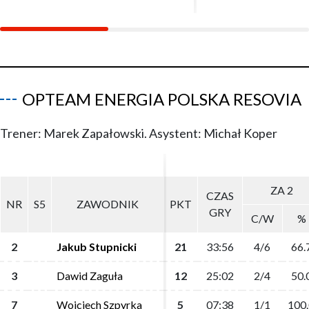
OPTEAM ENERGIA POLSKA RESOVIA
Trener: Marek Zapałowski. Asystent: Michał Koper
ZA 2
ZA 2
CZAS
CZAS
NR
NR
S5
S5
ZAWODNIK
ZAWODNIK
PKT
PKT
GRY
GRY
C/W
C/W
%
%
2
2
Jakub Stupnicki
Jakub Stupnicki
21
21
33:56
33:56
4/6
4/6
66.
66.
3
3
Dawid Zaguła
Dawid Zaguła
12
12
25:02
25:02
2/4
2/4
50.
50.
7
7
Wojciech Szpyrka
Wojciech Szpyrka
5
5
07:38
07:38
1/1
1/1
100
100