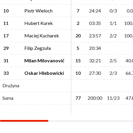
10
10
Piotr Wieloch
Piotr Wieloch
7
7
24:24
24:24
0/3
0/3
0.0
0.0
11
11
Hubert Kurek
Hubert Kurek
2
2
03:35
03:35
1/1
1/1
100
100
17
17
Maciej Kucharek
Maciej Kucharek
20
20
23:57
23:57
2/2
2/2
100
100
29
29
Filip Zegzuła
Filip Zegzuła
5
5
20:34
20:34
31
31
Milan Milovanović
Milan Milovanović
15
15
32:21
32:21
2/5
2/5
40.
40.
33
33
Oskar Hlebowicki
Oskar Hlebowicki
10
10
27:30
27:30
2/3
2/3
66.
66.
Drużyna
Drużyna
Suma
Suma
77
77
200:00
200:00
11/23
11/23
47.
47.