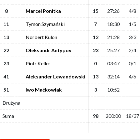
8
8
Marcel Ponitka
Marcel Ponitka
15
15
27:26
27:26
4/8
4/8
11
11
Tymon Szymański
Tymon Szymański
7
7
18:30
18:30
1/5
1/5
13
13
Norbert Kulon
Norbert Kulon
12
12
21:28
21:28
3/3
3/3
22
22
Oleksandr Antypov
Oleksandr Antypov
23
23
25:27
25:27
2/4
2/4
23
23
Piotr Keller
Piotr Keller
0
0
03:47
03:47
0/1
0/1
41
41
Aleksander Lewandowski
Aleksander Lewandowski
13
13
32:14
32:14
4/6
4/6
51
51
Iwo Maćkowiak
Iwo Maćkowiak
3
3
10:52
10:52
Drużyna
Drużyna
Suma
Suma
98
98
200:00
200:00
18/37
18/37