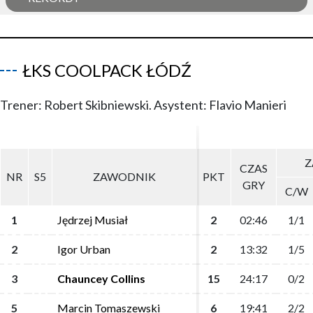
ŁKS COOLPACK ŁÓDŹ
Trener: Robert Skibniewski. Asystent: Flavio Manieri
Z
Z
CZAS
CZAS
NR
NR
S5
S5
ZAWODNIK
ZAWODNIK
PKT
PKT
GRY
GRY
C/W
C/W
1
1
Jędrzej Musiał
Jędrzej Musiał
2
2
02:46
02:46
1/1
1/1
2
2
Igor Urban
Igor Urban
2
2
13:32
13:32
1/5
1/5
3
3
Chauncey Collins
Chauncey Collins
15
15
24:17
24:17
0/2
0/2
5
5
Marcin Tomaszewski
Marcin Tomaszewski
6
6
19:41
19:41
2/2
2/2