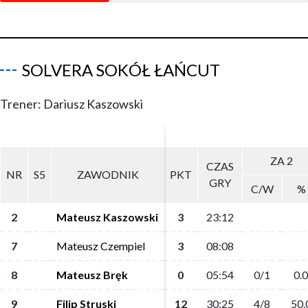
SOLVERA SOKÓŁ ŁAŃCUT
Trener: Dariusz Kaszowski
ZA 2
ZA 2
CZAS
CZAS
NR
NR
S5
S5
ZAWODNIK
ZAWODNIK
PKT
PKT
GRY
GRY
C/W
C/W
%
%
2
2
Mateusz Kaszowski
Mateusz Kaszowski
3
3
23:12
23:12
7
7
Mateusz Czempiel
Mateusz Czempiel
3
3
08:08
08:08
8
8
Mateusz Bręk
Mateusz Bręk
0
0
05:54
05:54
0/1
0/1
0.0
0.0
9
9
Filip Struski
Filip Struski
12
12
30:25
30:25
4/8
4/8
50.
50.