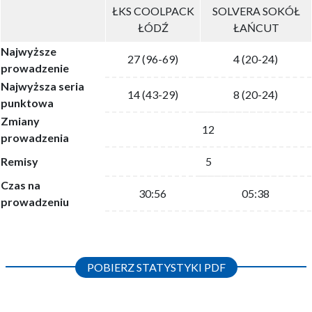
ŁKS COOLPACK
SOLVERA SOKÓŁ
ŁÓDŹ
ŁAŃCUT
Najwyższe
27 (96-69)
4 (20-24)
prowadzenie
Najwyższa seria
14 (43-29)
8 (20-24)
punktowa
Zmiany
12
prowadzenia
Remisy
5
Czas na
30:56
05:38
prowadzeniu
POBIERZ STATYSTYKI PDF