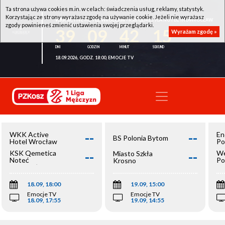
Ta strona używa cookies m.in. w celach: świadczenia usług, reklamy, statystyk.
Korzystając ze strony wyrażasz zgodę na używanie cookie. Jeżeli nie wyrażasz
WKK ACTIVE HOTEL WROCŁAW - KSK QEMETICA NOTEĆ INOWROCŁAW
zgody powinieneś zmienić ustawienia swojej przeglądarki.
39
09
42
15
Wyrażam zgodę »
18.09.2026, GODZ. 18:00, EMOCJE TV
--
--
WKK Active
En
BS Polonia Bytom
Hotel Wrocław
Po
--
--
KSK Qemetica
We
Miasto Szkła
Noteć
Po
Krosno
Inowrocław
Op
18.09, 18:00
19.09, 15:00
Emocje TV
Emocje TV
18.09, 17:55
19.09, 14:55