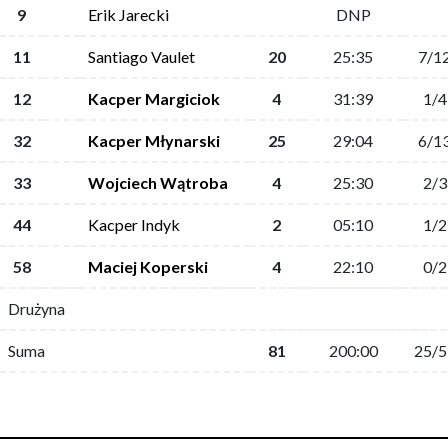
9
Erik Jarecki
DNP
11
Santiago Vaulet
20
25:35
7/1
12
Kacper Margiciok
4
31:39
1/4
32
Kacper Młynarski
25
29:04
6/1
33
Wojciech Wątroba
4
25:30
2/3
44
Kacper Indyk
2
05:10
1/2
58
Maciej Koperski
4
22:10
0/2
Drużyna
Suma
81
200:00
25/5