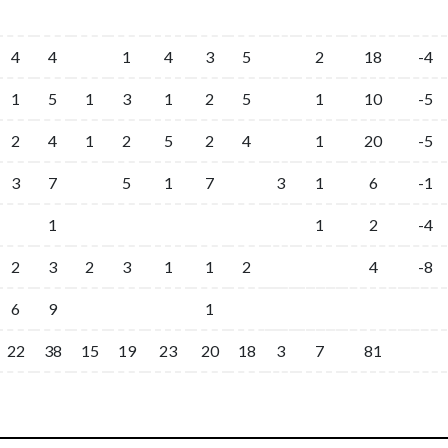
4
4
1
4
3
5
2
18
-4
1
5
1
3
1
2
5
1
10
-5
2
4
1
2
5
2
4
1
20
-5
3
7
5
1
7
3
1
6
-1
1
1
2
-4
2
3
2
3
1
1
2
4
-8
6
9
1
22
38
15
19
23
20
18
3
7
81