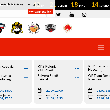
42
21
18
13
ookie. Jeżeli nie wyrażasz zgody
OWROCŁAW
Wyrażam zgodę »
--
--
KSK Qemetic
 Resovia
KKS Polonia
Noteć
w
Warszawa
Inowrocław
--
--
Kotwica
Solvera Sokół
OPTeam Reso
łobrzeg
Łańcut
Rzeszów
09, 18:00
21.09, 19:00
26.09, 15
ocje TV
Emocje TV
Emocje T
09, 17:55
21.09, 18:55
26.09, 14