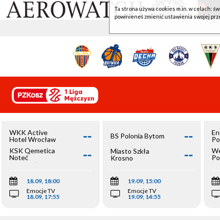
Ta strona używa cookies m.in. w celach: św
powinieneś zmienić ustawienia swojej prz
--
--
WKK Active
En
BS Polonia Bytom
Hotel Wrocław
Po
--
--
KSK Qemetica
We
Miasto Szkła
Noteć
Po
Krosno
Inowrocław
Op
18.09, 18:00
19.09, 15:00
Emocje TV
Emocje TV
18.09, 17:55
19.09, 14:55