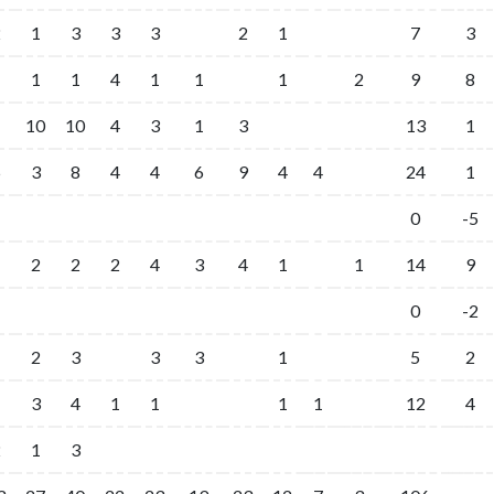
2
1
3
3
3
2
1
7
3
1
1
4
1
1
1
2
9
8
10
10
4
3
1
3
13
1
5
3
8
4
4
6
9
4
4
24
1
0
-5
2
2
2
4
3
4
1
1
14
9
0
-2
1
2
3
3
3
1
5
2
1
3
4
1
1
1
1
12
4
2
1
3