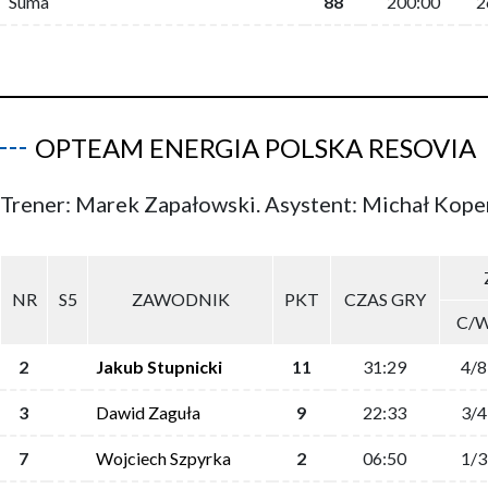
Suma
88
200:00
2
OPTEAM ENERGIA POLSKA RESOVIA
Trener: Marek Zapałowski. Asystent: Michał Kope
NR
S5
ZAWODNIK
PKT
CZAS GRY
C/
2
Jakub Stupnicki
11
31:29
4/8
3
Dawid Zaguła
9
22:33
3/4
7
Wojciech Szpyrka
2
06:50
1/3