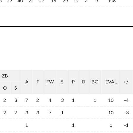
3
27
40
22
23
19
23
12
7
3
106
ZB
A
F
FW
S
P
B
BO
EVAL
+/-
O
S
2
3
7
2
4
3
1
1
10
-4
2
2
3
3
7
1
10
-3
1
1
1
-1