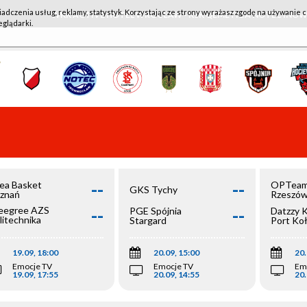
iadczenia usług, reklamy, statystyk. Korzystając ze strony wyrażasz zgodę na używanie c
WKK ACTIVE HOTEL WROCŁAW - KSK QEMETICA NOTEĆ IN
eglądarki.
--
--
ea Basket
OPTeam
GKS Tychy
znań
Rzeszó
--
--
egree AZS
PGE Spójnia
Datzzy 
litechnika
Stargard
Port Ko
olska
19.09, 18:00
20.09, 15:00
20.
Emocje TV
Emocje TV
Em
19.09, 17:55
20.09, 14:55
20.