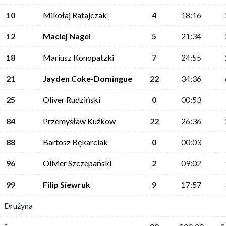
10
Mikołaj Ratajczak
4
18:16
12
Maciej Nagel
5
21:34
18
Mariusz Konopatzki
7
24:55
21
Jayden Coke-Domingue
22
34:36
25
Oliver Rudziński
0
00:53
84
Przemysław Kuźkow
22
26:36
88
Bartosz Bękarciak
0
00:03
96
Olivier Szczepański
2
09:02
99
Filip Siewruk
9
17:57
Drużyna