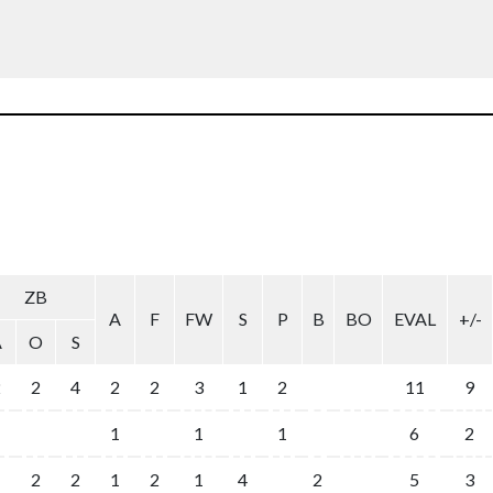
ZB
A
F
FW
S
P
B
BO
EVAL
+/-
A
O
S
2
2
4
2
2
3
1
2
11
9
1
1
1
6
2
2
2
1
2
1
4
2
5
3