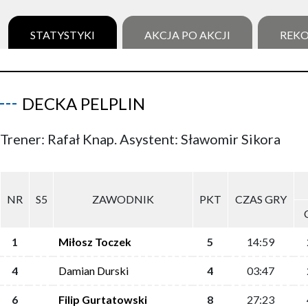
STATYSTYKI
AKCJA PO AKCJI
REK
DECKA PELPLIN
Trener: Rafał Knap. Asystent: Sławomir Sikora
NR
S5
ZAWODNIK
PKT
CZAS GRY
1
Miłosz Toczek
5
14:59
4
Damian Durski
4
03:47
6
Filip Gurtatowski
8
27:23