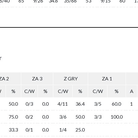
6/40
65
9/26
34.6
35/66
53
9/15
60
1
r
ZA 2
ZA 3
Z GRY
ZA 1
W
%
C/W
%
C/W
%
C/W
%
A
50.0
0/3
0.0
4/11
36.4
3/5
60.0
1
75.0
0/2
0.0
3/6
50.0
3/3
100.0
33.3
0/1
0.0
1/4
25.0