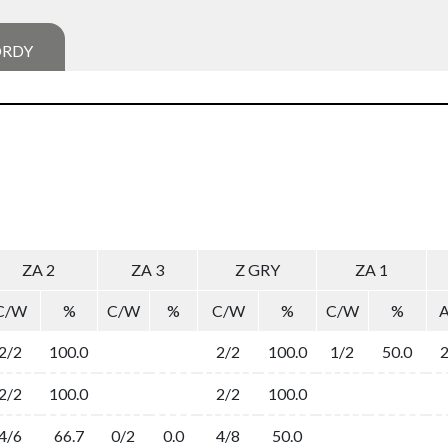
ORDY
ZA 2
ZA 3
Z GRY
ZA 1
C/W
%
C/W
%
C/W
%
C/W
%
2/2
100.0
2/2
100.0
1/2
50.0
2/2
100.0
2/2
100.0
4/6
66.7
0/2
0.0
4/8
50.0