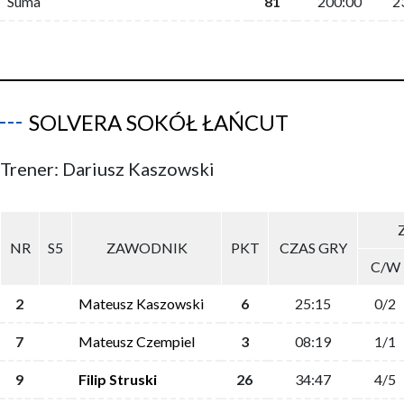
Suma
81
200:00
2
SOLVERA SOKÓŁ ŁAŃCUT
Trener: Dariusz Kaszowski
NR
S5
ZAWODNIK
PKT
CZAS GRY
C/W
2
Mateusz Kaszowski
6
25:15
0/2
7
Mateusz Czempiel
3
08:19
1/1
9
Filip Struski
26
34:47
4/5