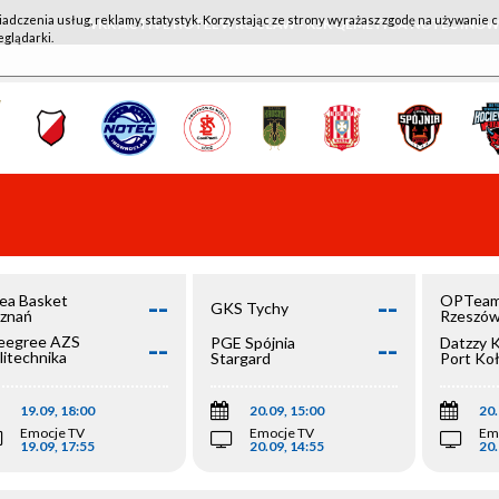
iadczenia usług, reklamy, statystyk. Korzystając ze strony wyrażasz zgodę na używanie c
WKK ACTIVE HOTEL WROCŁAW - KSK QEMETICA NOTEĆ IN
eglądarki.
--
--
ea Basket
OPTeam
GKS Tychy
znań
Rzeszó
--
--
egree AZS
PGE Spójnia
Datzzy 
litechnika
Stargard
Port Ko
olska
19.09, 18:00
20.09, 15:00
20.
Emocje TV
Emocje TV
Em
19.09, 17:55
20.09, 14:55
20.