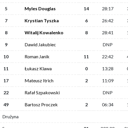
5
Myles Douglas
14
28:17
7
Krystian Tyszka
6
26:42
8
Witalij Kowalenko
8
28:41
9
Dawid Jakubiec
DNP
10
Roman Janik
11
22:42
11
Łukasz Klawa
0
13:28
17
Mateusz Itrich
2
11:09
22
Rafał Szpakowski
DNP
49
Bartosz Proczek
2
06:34
Drużyna