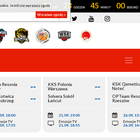
40
23
44
59
ookie. Jeżeli nie wyrażasz zgody
OWROCŁAW
Wyrażam zgodę »
--
--
KSK Qemetic
 Resovia
KKS Polonia
Noteć
w
Warszawa
Inowrocław
--
--
Kotwica
Solvera Sokół
OPTeam Reso
łobrzeg
Łańcut
Rzeszów
09, 18:00
21.09, 19:00
26.09, 15
ocje TV
Emocje TV
Emocje T
09, 17:55
21.09, 18:55
26.09, 14