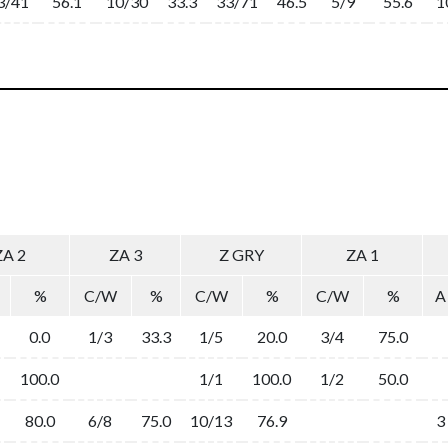
3/41
56.1
10/30
33.3
33/71
46.5
5/9
55.6
1
ZA 2
ZA 3
Z GRY
ZA 1
%
C/W
%
C/W
%
C/W
%
A
0.0
1/3
33.3
1/5
20.0
3/4
75.0
100.0
1/1
100.0
1/2
50.0
80.0
6/8
75.0
10/13
76.9
3