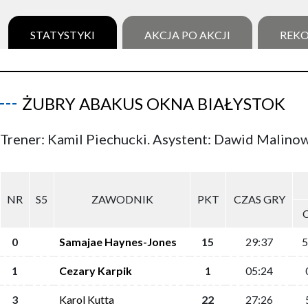
STATYSTYKI
AKCJA PO AKCJI
REK
ŻUBRY ABAKUS OKNA BIAŁYSTOK
Trener: Kamil Piechucki. Asystent: Dawid Malino
NR
S5
ZAWODNIK
PKT
CZAS GRY
0
Samajae Haynes-Jones
15
29:37
5
1
Cezary Karpik
1
05:24
3
Karol Kutta
22
27:26