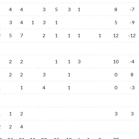
4
4
3
5
3
1
8
-7
1
3
4
1
3
1
5
-9
2
5
7
2
1
1
1
1
12
-12
2
2
1
1
3
10
-4
2
2
3
1
0
8
1
1
4
1
0
-3
1
1
2
3
3
2
2
4