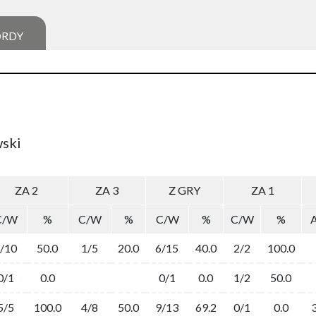
ORDY
wski
ZA 2
ZA 3
Z GRY
ZA 1
C/W
%
C/W
%
C/W
%
C/W
%
/10
50.0
1/5
20.0
6/15
40.0
2/2
100.0
0/1
0.0
0/1
0.0
1/2
50.0
5/5
100.0
4/8
50.0
9/13
69.2
0/1
0.0