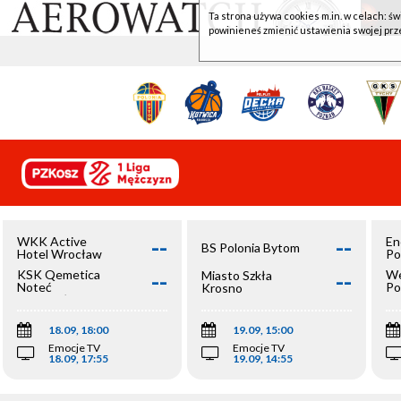
Ta strona używa cookies m.in. w celach: św
powinieneś zmienić ustawienia swojej prz
--
--
WKK Active
En
BS Polonia Bytom
Hotel Wrocław
Po
--
--
KSK Qemetica
We
Miasto Szkła
Noteć
Po
Krosno
Inowrocław
Op
18.09, 18:00
19.09, 15:00
Emocje TV
Emocje TV
18.09, 17:55
19.09, 14:55