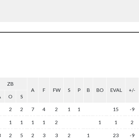
ZB
A
F
FW
S
P
B
BO
EVAL
+/-
A
O
S
2
2
7
4
2
1
1
15
-9
1
1
1
1
2
1
1
2
3
2
5
2
3
3
2
1
23
-9