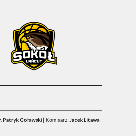
, Patryk Goławski
| Komisarz:
Jacek Litawa