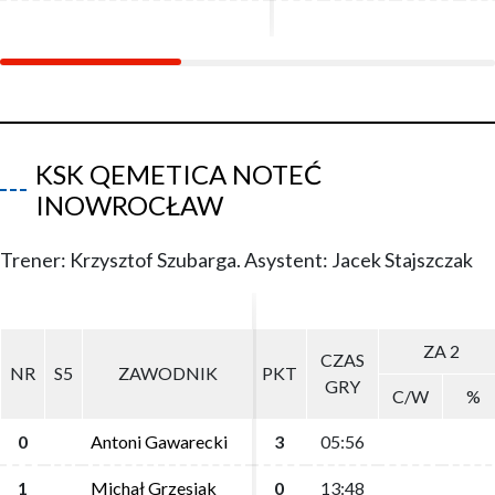
KSK QEMETICA NOTEĆ
INOWROCŁAW
Trener: Krzysztof Szubarga. Asystent: Jacek Stajszczak
ZA 2
ZA 2
CZAS
CZAS
NR
NR
S5
S5
ZAWODNIK
ZAWODNIK
PKT
PKT
GRY
GRY
C/W
C/W
%
%
0
0
Antoni Gawarecki
Antoni Gawarecki
3
3
05:56
05:56
1
1
Michał Grzesiak
Michał Grzesiak
0
0
13:48
13:48