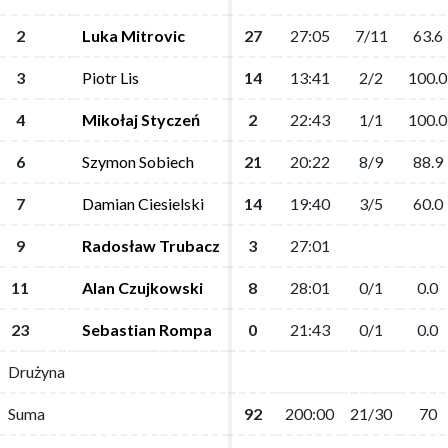
2
2
Luka Mitrovic
Luka Mitrovic
27
27
27:05
27:05
7/11
7/11
63.6
63.6
3
3
Piotr Lis
Piotr Lis
14
14
13:41
13:41
2/2
2/2
100.0
100.0
4
4
Mikołaj Styczeń
Mikołaj Styczeń
2
2
22:43
22:43
1/1
1/1
100.0
100.0
6
6
Szymon Sobiech
Szymon Sobiech
21
21
20:22
20:22
8/9
8/9
88.9
88.9
7
7
Damian Ciesielski
Damian Ciesielski
14
14
19:40
19:40
3/5
3/5
60.0
60.0
9
9
Radosław Trubacz
Radosław Trubacz
3
3
27:01
27:01
11
11
Alan Czujkowski
Alan Czujkowski
8
8
28:01
28:01
0/1
0/1
0.0
0.0
23
23
Sebastian Rompa
Sebastian Rompa
0
0
21:43
21:43
0/1
0/1
0.0
0.0
Drużyna
Drużyna
Suma
Suma
92
92
200:00
200:00
21/30
21/30
70
70