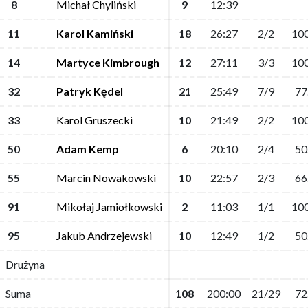
8
8
Michał Chyliński
Michał Chyliński
9
9
12:39
12:39
11
11
Karol Kamiński
Karol Kamiński
18
18
26:27
26:27
2/2
2/2
100
100
14
14
Martyce Kimbrough
Martyce Kimbrough
12
12
27:11
27:11
3/3
3/3
100
100
32
32
Patryk Kędel
Patryk Kędel
21
21
25:49
25:49
7/9
7/9
77
77
33
33
Karol Gruszecki
Karol Gruszecki
10
10
21:49
21:49
2/2
2/2
100
100
50
50
Adam Kemp
Adam Kemp
6
6
20:10
20:10
2/4
2/4
50
50
55
55
Marcin Nowakowski
Marcin Nowakowski
10
10
22:57
22:57
2/3
2/3
66
66
91
91
Mikołaj Jamiołkowski
Mikołaj Jamiołkowski
2
2
11:03
11:03
1/1
1/1
100
100
95
95
Jakub Andrzejewski
Jakub Andrzejewski
10
10
12:49
12:49
1/2
1/2
50
50
Drużyna
Drużyna
Suma
Suma
108
108
200:00
200:00
21/29
21/29
72
72