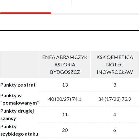
ENEA ABRAMCZYK
KSK QEMETICA
ASTORIA
NOTEĆ
BYDGOSZCZ
INOWROCŁAW
Punkty ze strat
13
3
Punkty w
40 (20/27) 74.1
34 (17/23) 73.9
"pomalowanym"
Punkty drugiej
11
4
szansy
Punkty
20
6
szybkiego ataku