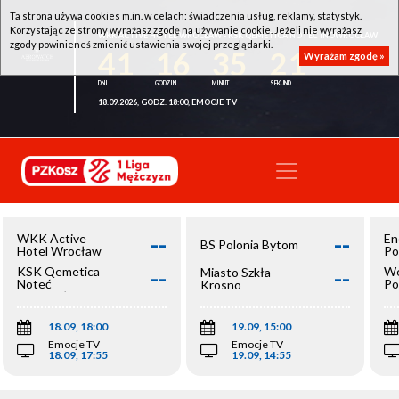
Ta strona używa cookies m.in. w celach: świadczenia usług, reklamy, statystyk.
Korzystając ze strony wyrażasz zgodę na używanie cookie. Jeżeli nie wyrażasz
WKK ACTIVE HOTEL WROCŁAW - KSK QEMETICA NOTEĆ INOWROCŁAW
zgody powinieneś zmienić ustawienia swojej przeglądarki.
41
16
35
21
Wyrażam zgodę »
18.09.2026, GODZ. 18:00, EMOCJE TV
--
--
WKK Active
En
BS Polonia Bytom
Hotel Wrocław
Po
--
--
KSK Qemetica
We
Miasto Szkła
Noteć
Po
Krosno
Inowrocław
Op
18.09, 18:00
19.09, 15:00
Emocje TV
Emocje TV
18.09, 17:55
19.09, 14:55