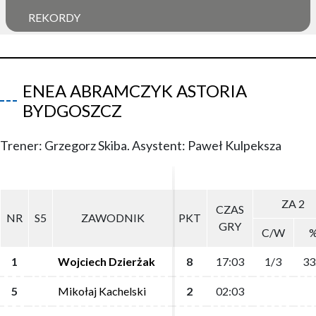
REKORDY
ENEA ABRAMCZYK ASTORIA
BYDGOSZCZ
Trener: Grzegorz Skiba. Asystent: Paweł Kulpeksza
ZA 2
ZA 2
CZAS
CZAS
NR
NR
S5
S5
ZAWODNIK
ZAWODNIK
PKT
PKT
GRY
GRY
C/W
C/W
1
1
Wojciech Dzierżak
Wojciech Dzierżak
8
8
17:03
17:03
1/3
1/3
33
33
5
5
Mikołaj Kachelski
Mikołaj Kachelski
2
2
02:03
02:03