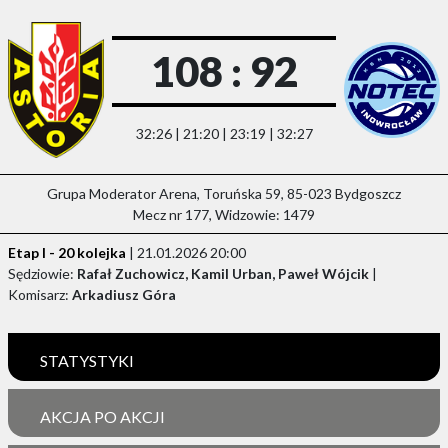
108 : 92
32:26 | 21:20 | 23:19 | 32:27
Grupa Moderator Arena, Toruńska 59, 85-023 Bydgoszcz
Mecz nr 177, Widzowie: 1479
Etap I - 20 kolejka
| 21.01.2026 20:00
Sędziowie:
Rafał Zuchowicz, Kamil Urban, Paweł Wójcik
|
Komisarz:
Arkadiusz Góra
STATYSTYKI
AKCJA PO AKCJI