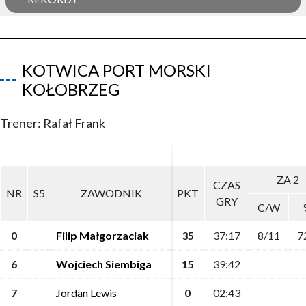
KOTWICA PORT MORSKI
KOŁOBRZEG
Trener: Rafał Frank
ZA 2
ZA 2
CZAS
CZAS
NR
NR
S5
S5
ZAWODNIK
ZAWODNIK
PKT
PKT
GRY
GRY
C/W
C/W
0
0
Filip Małgorzaciak
Filip Małgorzaciak
35
35
37:17
37:17
8/11
8/11
7
7
6
6
Wojciech Siembiga
Wojciech Siembiga
15
15
39:42
39:42
7
7
Jordan Lewis
Jordan Lewis
0
0
02:43
02:43