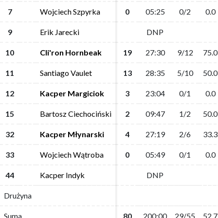
7
7
Wojciech Szpyrka
Wojciech Szpyrka
0
0
05:25
05:25
0/2
0/2
0.0
0.0
9
9
Erik Jarecki
Erik Jarecki
DNP
DNP
10
10
Cli'ron Hornbeak
Cli'ron Hornbeak
19
19
27:30
27:30
9/12
9/12
75.0
75.0
11
11
Santiago Vaulet
Santiago Vaulet
13
13
28:35
28:35
5/10
5/10
50.0
50.0
12
12
Kacper Margiciok
Kacper Margiciok
3
3
23:04
23:04
0/1
0/1
0.0
0.0
15
15
Bartosz Ciechociński
Bartosz Ciechociński
2
2
09:47
09:47
1/2
1/2
50.0
50.0
32
32
Kacper Młynarski
Kacper Młynarski
4
4
27:19
27:19
2/6
2/6
33.3
33.3
33
33
Wojciech Wątroba
Wojciech Wątroba
0
0
05:49
05:49
0/1
0/1
0.0
0.0
44
44
Kacper Indyk
Kacper Indyk
DNP
DNP
Drużyna
Drużyna
Suma
Suma
80
80
200:00
200:00
29/55
29/55
52.7
52.7