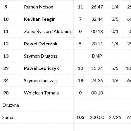
9
9
Remon Nelson
Remon Nelson
11
11
26:47
26:47
1/4
1/4
2
2
10
10
Ke'Jhan Feagin
Ke'Jhan Feagin
7
7
32:44
32:44
3/5
3/5
6
6
11
11
Zaied Ryszard Alobaidi
Zaied Ryszard Alobaidi
0
0
00:18
00:18
0/1
0/1
0
0
12
12
Paweł Dzierżak
Paweł Dzierżak
5
5
20:11
20:11
1/4
1/4
2
2
13
13
Szymon Długosz
Szymon Długosz
DNP
DNP
29
29
Paweł Leończyk
Paweł Leończyk
12
12
15:24
15:24
5/5
5/5
10
10
34
34
Szymon Janczak
Szymon Janczak
18
18
24:36
24:36
4/6
4/6
6
6
98
98
Wojciech Tomala
Wojciech Tomala
0
0
00:18
00:18
Drużyna
Drużyna
Suma
Suma
103
103
200:00
200:00
22/36
22/36
6
6