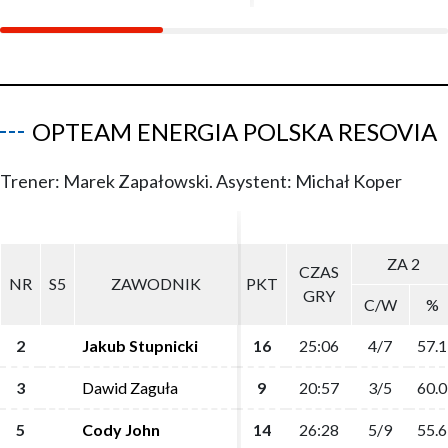
OPTEAM ENERGIA POLSKA RESOVIA
Trener: Marek Zapałowski. Asystent: Michał Koper
ZA 2
ZA 2
CZAS
CZAS
NR
NR
S5
S5
ZAWODNIK
ZAWODNIK
PKT
PKT
GRY
GRY
C/W
C/W
%
%
2
2
Jakub Stupnicki
Jakub Stupnicki
16
16
25:06
25:06
4/7
4/7
57.1
57.1
3
3
Dawid Zaguła
Dawid Zaguła
9
9
20:57
20:57
3/5
3/5
60.0
60.0
5
5
Cody John
Cody John
14
14
26:28
26:28
5/9
5/9
55.6
55.6