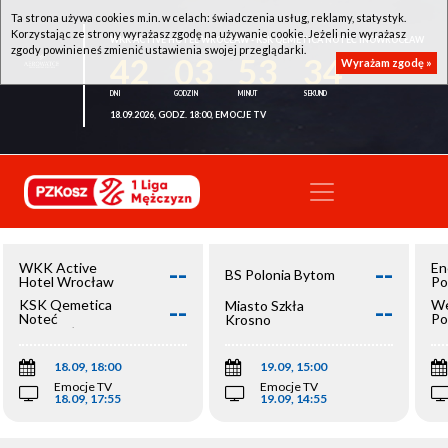
Ta strona używa cookies m.in. w celach: świadczenia usług, reklamy, statystyk.
Korzystając ze strony wyrażasz zgodę na używanie cookie. Jeżeli nie wyrażasz
WKK ACTIVE HOTEL WROCŁAW - KSK QEMETICA NOTEĆ INOWROCŁAW
zgody powinieneś zmienić ustawienia swojej przeglądarki.
42
03
53
34
Wyrażam zgodę »
18.09.2026, GODZ. 18:00, EMOCJE TV
--
--
WKK Active
En
BS Polonia Bytom
Hotel Wrocław
Po
--
--
KSK Qemetica
We
Miasto Szkła
Noteć
Po
Krosno
Inowrocław
Op
18.09, 18:00
19.09, 15:00
Emocje TV
Emocje TV
18.09, 17:55
19.09, 14:55