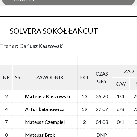
SOLVERA SOKÓŁ ŁAŃCUT
Trener: Dariusz Kaszowski
ZA 2
ZA 2
CZAS
CZAS
NR
NR
S5
S5
ZAWODNIK
ZAWODNIK
PKT
PKT
GRY
GRY
C/W
C/W
2
2
Mateusz Kaszowski
Mateusz Kaszowski
13
13
26:20
26:20
1/4
1/4
2
2
4
4
Artur Łabinowicz
Artur Łabinowicz
19
19
27:07
27:07
6/8
6/8
7
7
7
7
Mateusz Czempiel
Mateusz Czempiel
2
2
04:03
04:03
0/1
0/1
0
0
8
8
Mateusz Bręk
Mateusz Bręk
DNP
DNP