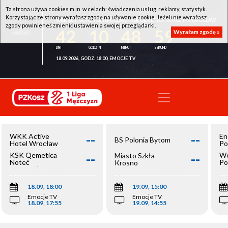
Ta strona używa cookies m.in. w celach: świadczenia usług, reklamy, statystyk.
Korzystając ze strony wyrażasz zgodę na używanie cookie. Jeżeli nie wyrażasz
WKK ACTIVE HOTEL WROCŁAW - KSK QEMETICA NOTEĆ INOWROCŁAW
zgody powinieneś zmienić ustawienia swojej przeglądarki.
42
10
48
59
Wyrażam zgodę »
18.09.2026, GODZ. 18:00, EMOCJE TV
--
--
WKK Active
En
BS Polonia Bytom
Hotel Wrocław
Po
--
--
KSK Qemetica
We
Miasto Szkła
Noteć
Po
Krosno
Inowrocław
Op
18.09, 18:00
19.09, 15:00
Emocje TV
Emocje TV
18.09, 17:55
19.09, 14:55