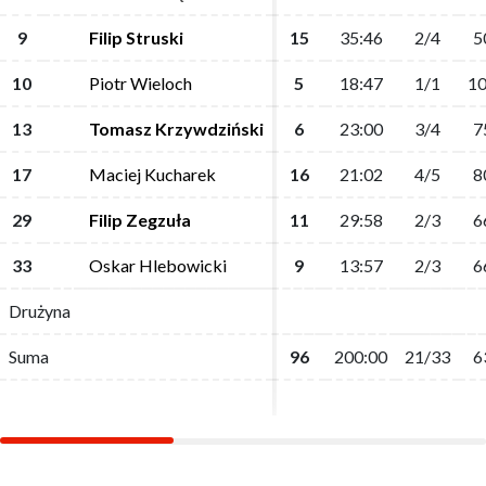
9
9
Filip Struski
Filip Struski
15
15
35:46
35:46
2/4
2/4
5
5
10
10
Piotr Wieloch
Piotr Wieloch
5
5
18:47
18:47
1/1
1/1
10
10
13
13
Tomasz Krzywdziński
Tomasz Krzywdziński
6
6
23:00
23:00
3/4
3/4
7
7
17
17
Maciej Kucharek
Maciej Kucharek
16
16
21:02
21:02
4/5
4/5
8
8
29
29
Filip Zegzuła
Filip Zegzuła
11
11
29:58
29:58
2/3
2/3
6
6
33
33
Oskar Hlebowicki
Oskar Hlebowicki
9
9
13:57
13:57
2/3
2/3
6
6
Drużyna
Drużyna
Suma
Suma
96
96
200:00
200:00
21/33
21/33
6
6