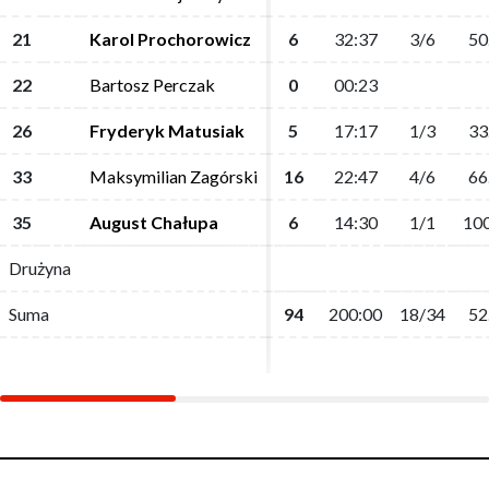
21
21
Karol Prochorowicz
Karol Prochorowicz
6
6
32:37
32:37
3/6
3/6
50
50
22
22
Bartosz Perczak
Bartosz Perczak
0
0
00:23
00:23
26
26
Fryderyk Matusiak
Fryderyk Matusiak
5
5
17:17
17:17
1/3
1/3
33
33
33
33
Maksymilian Zagórski
Maksymilian Zagórski
16
16
22:47
22:47
4/6
4/6
66
66
35
35
August Chałupa
August Chałupa
6
6
14:30
14:30
1/1
1/1
100
100
Drużyna
Drużyna
Suma
Suma
94
94
200:00
200:00
18/34
18/34
52
52