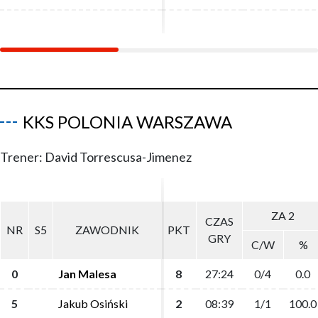
KKS POLONIA WARSZAWA
Trener: David Torrescusa-Jimenez
ZA 2
ZA 2
CZAS
CZAS
NR
NR
S5
S5
ZAWODNIK
ZAWODNIK
PKT
PKT
GRY
GRY
C/W
C/W
%
%
0
0
Jan Malesa
Jan Malesa
8
8
27:24
27:24
0/4
0/4
0.0
0.0
5
5
Jakub Osiński
Jakub Osiński
2
2
08:39
08:39
1/1
1/1
100.0
100.0