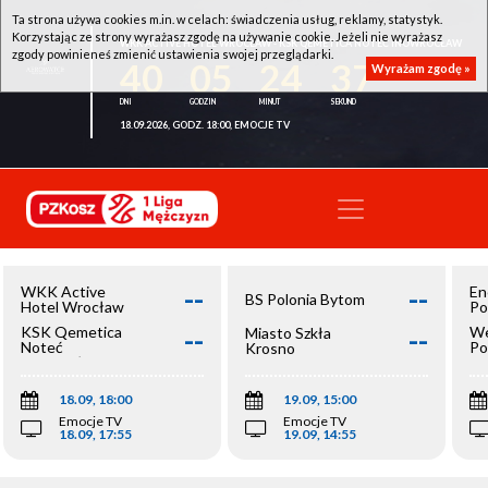
Ta strona używa cookies m.in. w celach: świadczenia usług, reklamy, statystyk.
Korzystając ze strony wyrażasz zgodę na używanie cookie. Jeżeli nie wyrażasz
WKK ACTIVE HOTEL WROCŁAW - KSK QEMETICA NOTEĆ INOWROCŁAW
zgody powinieneś zmienić ustawienia swojej przeglądarki.
40
05
24
37
Wyrażam zgodę »
18.09.2026, GODZ. 18:00, EMOCJE TV
--
--
WKK Active
En
BS Polonia Bytom
Hotel Wrocław
Po
--
--
KSK Qemetica
We
Miasto Szkła
Noteć
Po
Krosno
Inowrocław
Op
18.09, 18:00
19.09, 15:00
Emocje TV
Emocje TV
18.09, 17:55
19.09, 14:55