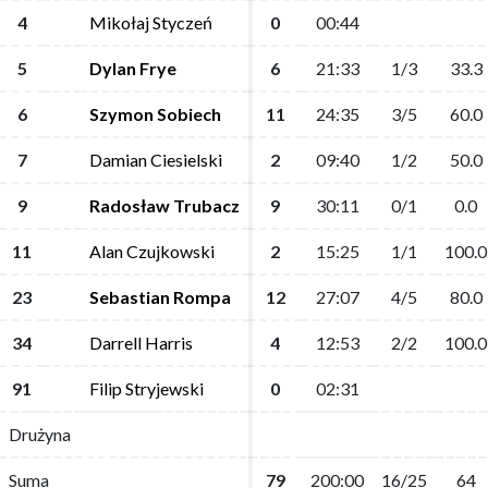
4
4
Mikołaj Styczeń
Mikołaj Styczeń
0
0
00:44
00:44
5
5
Dylan Frye
Dylan Frye
6
6
21:33
21:33
1/3
1/3
33.3
33.3
6
6
Szymon Sobiech
Szymon Sobiech
11
11
24:35
24:35
3/5
3/5
60.0
60.0
7
7
Damian Ciesielski
Damian Ciesielski
2
2
09:40
09:40
1/2
1/2
50.0
50.0
9
9
Radosław Trubacz
Radosław Trubacz
9
9
30:11
30:11
0/1
0/1
0.0
0.0
11
11
Alan Czujkowski
Alan Czujkowski
2
2
15:25
15:25
1/1
1/1
100.0
100.0
23
23
Sebastian Rompa
Sebastian Rompa
12
12
27:07
27:07
4/5
4/5
80.0
80.0
34
34
Darrell Harris
Darrell Harris
4
4
12:53
12:53
2/2
2/2
100.0
100.0
91
91
Filip Stryjewski
Filip Stryjewski
0
0
02:31
02:31
Drużyna
Drużyna
Suma
Suma
79
79
200:00
200:00
16/25
16/25
64
64