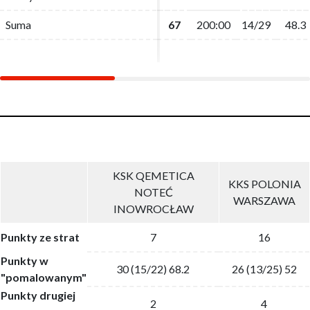
Suma
Suma
67
67
200:00
200:00
14/29
14/29
48.3
48.3
KSK QEMETICA
KKS POLONIA
NOTEĆ
WARSZAWA
INOWROCŁAW
Punkty ze strat
7
16
Punkty w
30 (15/22) 68.2
26 (13/25) 52
"pomalowanym"
Punkty drugiej
2
4