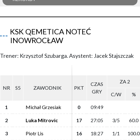
KSK QEMETICA NOTEĆ
INOWROCŁAW
Trener: Krzysztof Szubarga. Asystent: Jacek Stajszczak
ZA 2
ZA 2
CZAS
CZAS
NR
NR
S5
S5
ZAWODNIK
ZAWODNIK
PKT
PKT
GRY
GRY
C/W
C/W
%
%
1
1
Michał Grzesiak
Michał Grzesiak
0
0
09:49
09:49
2
2
Luka Mitrovic
Luka Mitrovic
17
17
27:05
27:05
3/5
3/5
60.0
60.0
3
3
Piotr Lis
Piotr Lis
16
16
18:27
18:27
1/1
1/1
100.0
100.0