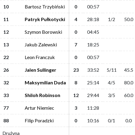
10
10
Bartosz Trzybiński
Bartosz Trzybiński
0
0
00:57
00:57
11
11
Patryk Pułkotycki
Patryk Pułkotycki
4
4
28:18
28:18
1/2
1/2
50.0
50.0
12
12
Szymon Borowski
Szymon Borowski
0
0
04:45
04:45
13
13
Jakub Zalewski
Jakub Zalewski
7
7
18:25
18:25
22
22
Leon Franczuk
Leon Franczuk
0
0
00:57
00:57
26
26
Jalen Sullinger
Jalen Sullinger
23
23
33:52
33:52
5/11
5/11
45.5
45.5
32
32
Maksymilian Duda
Maksymilian Duda
8
8
25:14
25:14
4/5
4/5
80.0
80.0
33
33
Shiloh Robinson
Shiloh Robinson
12
12
29:44
29:44
3/5
3/5
60.0
60.0
77
77
Artur Niemiec
Artur Niemiec
3
3
11:28
11:28
88
88
Filip Poradzki
Filip Poradzki
0
0
10:16
10:16
0/1
0/1
0.0
0.0
Drużyna
Drużyna