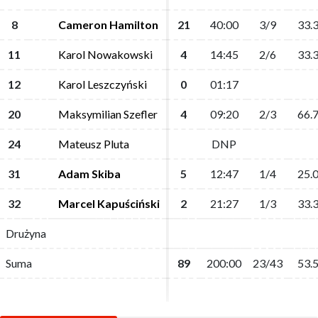
8
8
Cameron Hamilton
Cameron Hamilton
21
21
40:00
40:00
3/9
3/9
33.
33.
11
11
Karol Nowakowski
Karol Nowakowski
4
4
14:45
14:45
2/6
2/6
33.
33.
12
12
Karol Leszczyński
Karol Leszczyński
0
0
01:17
01:17
20
20
Maksymilian Szefler
Maksymilian Szefler
4
4
09:20
09:20
2/3
2/3
66.
66.
24
24
Mateusz Pluta
Mateusz Pluta
DNP
DNP
31
31
Adam Skiba
Adam Skiba
5
5
12:47
12:47
1/4
1/4
25.
25.
32
32
Marcel Kapuściński
Marcel Kapuściński
2
2
21:27
21:27
1/3
1/3
33.
33.
Drużyna
Drużyna
Suma
Suma
89
89
200:00
200:00
23/43
23/43
53.
53.