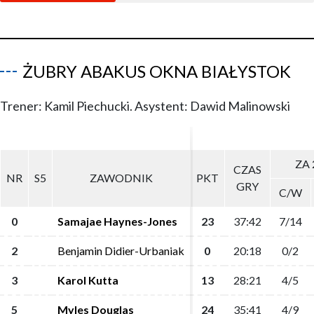
ŻUBRY ABAKUS OKNA BIAŁYSTOK
Trener: Kamil Piechucki. Asystent: Dawid Malinowski
ZA 
ZA 
CZAS
CZAS
NR
NR
S5
S5
ZAWODNIK
ZAWODNIK
PKT
PKT
GRY
GRY
C/W
C/W
0
0
Samajae Haynes-Jones
Samajae Haynes-Jones
23
23
37:42
37:42
7/14
7/14
2
2
Benjamin Didier-Urbaniak
Benjamin Didier-Urbaniak
0
0
20:18
20:18
0/2
0/2
3
3
Karol Kutta
Karol Kutta
13
13
28:21
28:21
4/5
4/5
5
5
Myles Douglas
Myles Douglas
24
24
35:41
35:41
4/9
4/9