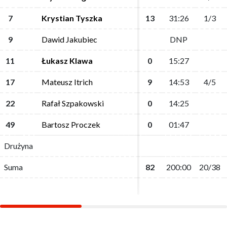
7
7
Krystian Tyszka
Krystian Tyszka
13
13
31:26
31:26
1/3
1/3
9
9
Dawid Jakubiec
Dawid Jakubiec
DNP
DNP
11
11
Łukasz Klawa
Łukasz Klawa
0
0
15:27
15:27
17
17
Mateusz Itrich
Mateusz Itrich
9
9
14:53
14:53
4/5
4/5
22
22
Rafał Szpakowski
Rafał Szpakowski
0
0
14:25
14:25
49
49
Bartosz Proczek
Bartosz Proczek
0
0
01:47
01:47
Drużyna
Drużyna
Suma
Suma
82
82
200:00
200:00
20/38
20/38