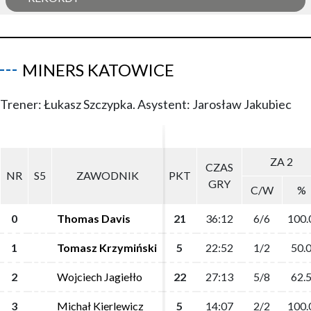
MINERS KATOWICE
Trener: Łukasz Szczypka. Asystent: Jarosław Jakubiec
ZA 2
ZA 2
CZAS
CZAS
NR
NR
S5
S5
ZAWODNIK
ZAWODNIK
PKT
PKT
GRY
GRY
C/W
C/W
%
%
0
0
Thomas Davis
Thomas Davis
21
21
36:12
36:12
6/6
6/6
100.
100.
1
1
Tomasz Krzymiński
Tomasz Krzymiński
5
5
22:52
22:52
1/2
1/2
50.
50.
2
2
Wojciech Jagiełło
Wojciech Jagiełło
22
22
27:13
27:13
5/8
5/8
62.
62.
3
3
Michał Kierlewicz
Michał Kierlewicz
5
5
14:07
14:07
2/2
2/2
100.
100.