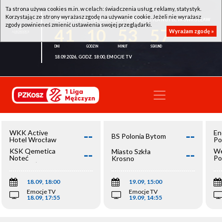
Ta strona używa cookies m.in. w celach: świadczenia usług, reklamy, statystyk.
Korzystając ze strony wyrażasz zgodę na używanie cookie. Jeżeli nie wyrażasz
WKK ACTIVE HOTEL WROCŁAW - KSK QEMETICA NOTEĆ INOWROCŁAW
zgody powinieneś zmienić ustawienia swojej przeglądarki.
41
10
53
56
Wyrażam zgodę »
18.09.2026, GODZ. 18:00, EMOCJE TV
--
--
WKK Active
En
BS Polonia Bytom
Hotel Wrocław
Po
--
--
KSK Qemetica
We
Miasto Szkła
Noteć
Po
Krosno
Inowrocław
Op
18.09, 18:00
19.09, 15:00
Emocje TV
Emocje TV
18.09, 17:55
19.09, 14:55