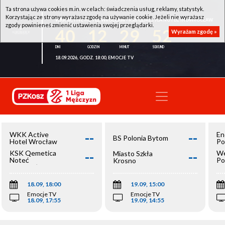
Ta strona używa cookies m.in. w celach: świadczenia usług, reklamy, statystyk.
Korzystając ze strony wyrażasz zgodę na używanie cookie. Jeżeli nie wyrażasz
WKK ACTIVE HOTEL WROCŁAW - KSK QEMETICA NOTEĆ INOWROCŁAW
zgody powinieneś zmienić ustawienia swojej przeglądarki.
40
12
29
51
Wyrażam zgodę »
18.09.2026, GODZ. 18:00, EMOCJE TV
--
--
WKK Active
En
BS Polonia Bytom
Hotel Wrocław
Po
--
--
KSK Qemetica
We
Miasto Szkła
Noteć
Po
Krosno
Inowrocław
Op
18.09, 18:00
19.09, 15:00
Emocje TV
Emocje TV
18.09, 17:55
19.09, 14:55