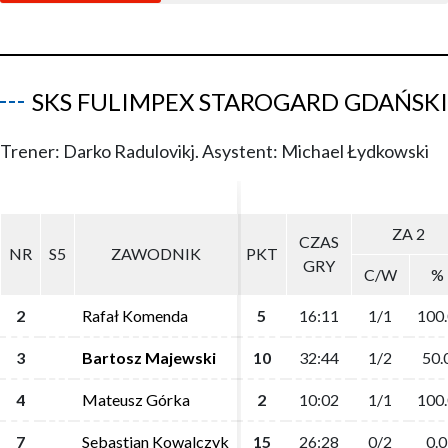
SKS FULIMPEX STAROGARD GDAŃSKI
Trener: Darko Radulovikj. Asystent: Michael Łydkowski
ZA 2
ZA 2
CZAS
CZAS
NR
NR
S5
S5
ZAWODNIK
ZAWODNIK
PKT
PKT
GRY
GRY
C/W
C/W
%
%
2
2
Rafał Komenda
Rafał Komenda
5
5
16:11
16:11
1/1
1/1
100
100
3
3
Bartosz Majewski
Bartosz Majewski
10
10
32:44
32:44
1/2
1/2
50.
50.
4
4
Mateusz Górka
Mateusz Górka
2
2
10:02
10:02
1/1
1/1
100
100
7
7
Sebastian Kowalczyk
Sebastian Kowalczyk
15
15
26:28
26:28
0/2
0/2
0.0
0.0