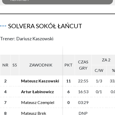
SOLVERA SOKÓŁ ŁAŃCUT
Trener: Dariusz Kaszowski
ZA 2
ZA 2
CZAS
CZAS
NR
NR
S5
S5
ZAWODNIK
ZAWODNIK
PKT
PKT
GRY
GRY
C/W
C/W
2
2
Mateusz Kaszowski
Mateusz Kaszowski
11
11
22:55
22:55
1/3
1/3
33
33
4
4
Artur Łabinowicz
Artur Łabinowicz
6
6
16:53
16:53
0/1
0/1
0.
0.
7
7
Mateusz Czempiel
Mateusz Czempiel
0
0
03:29
03:29
8
8
Mateusz Bręk
Mateusz Bręk
DNP
DNP