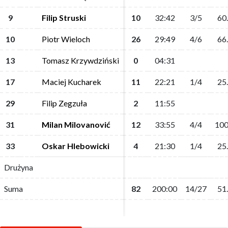
9
9
Filip Struski
Filip Struski
10
10
32:42
32:42
3/5
3/5
60
60
10
10
Piotr Wieloch
Piotr Wieloch
26
26
29:49
29:49
4/6
4/6
66
66
13
13
Tomasz Krzywdziński
Tomasz Krzywdziński
0
0
04:31
04:31
17
17
Maciej Kucharek
Maciej Kucharek
11
11
22:21
22:21
1/4
1/4
25
25
29
29
Filip Zegzuła
Filip Zegzuła
2
2
11:55
11:55
31
31
Milan Milovanović
Milan Milovanović
12
12
33:55
33:55
4/4
4/4
100
100
33
33
Oskar Hlebowicki
Oskar Hlebowicki
4
4
21:30
21:30
1/4
1/4
25
25
Drużyna
Drużyna
Suma
Suma
82
82
200:00
200:00
14/27
14/27
51
51