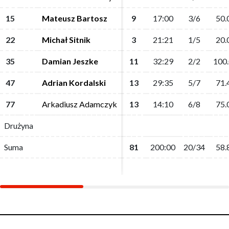
15
15
Mateusz Bartosz
Mateusz Bartosz
9
9
17:00
17:00
3/6
3/6
50.
50.
22
22
Michał Sitnik
Michał Sitnik
3
3
21:21
21:21
1/5
1/5
20.
20.
35
35
Damian Jeszke
Damian Jeszke
11
11
32:29
32:29
2/2
2/2
100
100
47
47
Adrian Kordalski
Adrian Kordalski
13
13
29:35
29:35
5/7
5/7
71.
71.
77
77
Arkadiusz Adamczyk
Arkadiusz Adamczyk
13
13
14:10
14:10
6/8
6/8
75.
75.
Drużyna
Drużyna
Suma
Suma
81
81
200:00
200:00
20/34
20/34
58.
58.