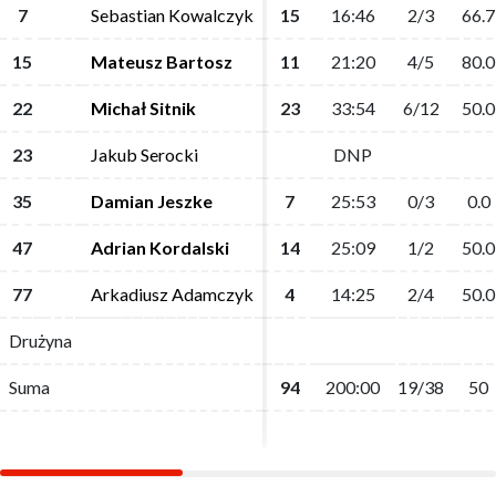
7
7
Sebastian Kowalczyk
Sebastian Kowalczyk
15
15
16:46
16:46
2/3
2/3
66.7
66.7
15
15
Mateusz Bartosz
Mateusz Bartosz
11
11
21:20
21:20
4/5
4/5
80.0
80.0
22
22
Michał Sitnik
Michał Sitnik
23
23
33:54
33:54
6/12
6/12
50.0
50.0
23
23
Jakub Serocki
Jakub Serocki
DNP
DNP
35
35
Damian Jeszke
Damian Jeszke
7
7
25:53
25:53
0/3
0/3
0.0
0.0
47
47
Adrian Kordalski
Adrian Kordalski
14
14
25:09
25:09
1/2
1/2
50.0
50.0
77
77
Arkadiusz Adamczyk
Arkadiusz Adamczyk
4
4
14:25
14:25
2/4
2/4
50.0
50.0
Drużyna
Drużyna
Suma
Suma
94
94
200:00
200:00
19/38
19/38
50
50