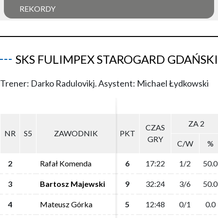
REKORDY
SKS FULIMPEX STAROGARD GDAŃSKI
Trener: Darko Radulovikj. Asystent: Michael Łydkowski
ZA 2
ZA 2
CZAS
CZAS
NR
NR
S5
S5
ZAWODNIK
ZAWODNIK
PKT
PKT
GRY
GRY
C/W
C/W
%
%
2
2
Rafał Komenda
Rafał Komenda
6
6
17:22
17:22
1/2
1/2
50.0
50.0
3
3
Bartosz Majewski
Bartosz Majewski
9
9
32:24
32:24
3/6
3/6
50.0
50.0
4
4
Mateusz Górka
Mateusz Górka
5
5
12:48
12:48
0/1
0/1
0.0
0.0