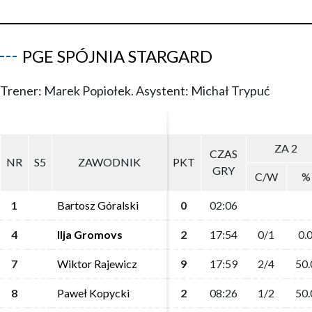
PGE SPÓJNIA STARGARD
Trener: Marek Popiołek. Asystent: Michał Trypuć
ZA 2
ZA 2
CZAS
CZAS
NR
NR
S5
S5
ZAWODNIK
ZAWODNIK
PKT
PKT
GRY
GRY
C/W
C/W
%
%
1
1
Bartosz Góralski
Bartosz Góralski
0
0
02:06
02:06
4
4
Ilja Gromovs
Ilja Gromovs
2
2
17:54
17:54
0/1
0/1
0.
0.
7
7
Wiktor Rajewicz
Wiktor Rajewicz
9
9
17:59
17:59
2/4
2/4
50.
50.
8
8
Paweł Kopycki
Paweł Kopycki
2
2
08:26
08:26
1/2
1/2
50.
50.