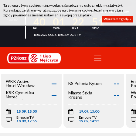
Ta strona używa cookies m.in. w celach: świadczenia usług, reklamy, statystyk.
Korzystając ze strony wyrażasz zgodę na używanie cookie. Jeżeli nie wyrażasz
WKK ACTIVE HOTEL WROCŁAW - KSK QEMETICA NOTEĆ INOWROCŁAW
zgody powinieneś zmienić ustawienia swojej przeglądarki.
40
01
22
51
Wyrażam zgodę »
18.09.2026, GODZ. 18:00, EMOCJE TV
--
--
WKK Active
En
BS Polonia Bytom
Hotel Wrocław
Po
--
--
KSK Qemetica
We
Miasto Szkła
Noteć
Po
Krosno
Inowrocław
Op
18.09, 18:00
19.09, 15:00
Emocje TV
Emocje TV
18.09, 17:55
19.09, 14:55