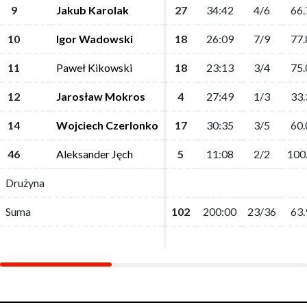
9
9
Jakub Karolak
Jakub Karolak
27
27
34:42
34:42
4/6
4/6
66.
66.
10
10
Igor Wadowski
Igor Wadowski
18
18
26:09
26:09
7/9
7/9
77.
77.
11
11
Paweł Kikowski
Paweł Kikowski
18
18
23:13
23:13
3/4
3/4
75.
75.
12
12
Jarosław Mokros
Jarosław Mokros
4
4
27:49
27:49
1/3
1/3
33.
33.
14
14
Wojciech Czerlonko
Wojciech Czerlonko
17
17
30:35
30:35
3/5
3/5
60.
60.
46
46
Aleksander Jęch
Aleksander Jęch
5
5
11:08
11:08
2/2
2/2
100
100
Drużyna
Drużyna
Suma
Suma
102
102
200:00
200:00
23/36
23/36
63.
63.