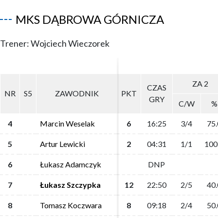
MKS DĄBROWA GÓRNICZA
Trener: Wojciech Wieczorek
ZA 2
ZA 2
CZAS
CZAS
NR
NR
S5
S5
ZAWODNIK
ZAWODNIK
PKT
PKT
GRY
GRY
C/W
C/W
%
%
4
4
Marcin Weselak
Marcin Weselak
6
6
16:25
16:25
3/4
3/4
75.
75.
5
5
Artur Lewicki
Artur Lewicki
2
2
04:31
04:31
1/1
1/1
100
100
6
6
Łukasz Adamczyk
Łukasz Adamczyk
DNP
DNP
7
7
Łukasz Szczypka
Łukasz Szczypka
12
12
22:50
22:50
2/5
2/5
40.
40.
8
8
Tomasz Koczwara
Tomasz Koczwara
8
8
09:18
09:18
2/4
2/4
50.
50.