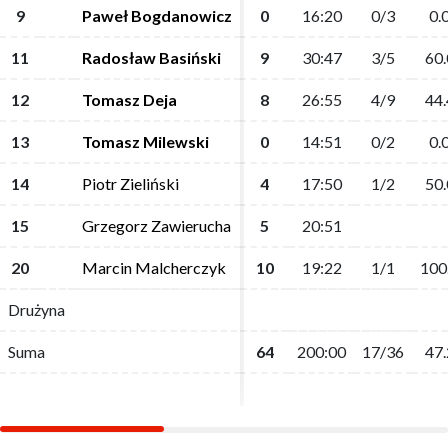
9
9
Paweł Bogdanowicz
Paweł Bogdanowicz
0
0
16:20
16:20
0/3
0/3
0.
0.
11
11
Radosław Basiński
Radosław Basiński
9
9
30:47
30:47
3/5
3/5
60.
60.
12
12
Tomasz Deja
Tomasz Deja
8
8
26:55
26:55
4/9
4/9
44.
44.
13
13
Tomasz Milewski
Tomasz Milewski
0
0
14:51
14:51
0/2
0/2
0.
0.
14
14
Piotr Zieliński
Piotr Zieliński
4
4
17:50
17:50
1/2
1/2
50.
50.
15
15
Grzegorz Zawierucha
Grzegorz Zawierucha
5
5
20:51
20:51
20
20
Marcin Malcherczyk
Marcin Malcherczyk
10
10
19:22
19:22
1/1
1/1
100
100
Drużyna
Drużyna
Suma
Suma
64
64
200:00
200:00
17/36
17/36
47.
47.