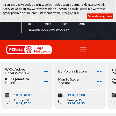
Ta strona używa cookies m.in. w celach: świadczenia usług, reklamy, statystyk.
Korzystając ze strony wyrażasz zgodę na używanie cookie. Jeżeli nie wyrażasz
WKK ACTIVE HOTEL WROCŁAW - KSK QEMETICA NOTEĆ INOWROCŁAW
zgody powinieneś zmienić ustawienia swojej przeglądarki.
40
02
27
51
Wyrażam zgodę »
18.09.2026, GODZ. 18:00, EMOCJE TV
--
--
WKK Active
En
BS Polonia Bytom
Hotel Wrocław
Po
--
--
KSK Qemetica
We
Miasto Szkła
Noteć
Po
Krosno
Inowrocław
Op
18.09, 18:00
19.09, 15:00
Emocje TV
Emocje TV
18.09, 17:55
19.09, 14:55