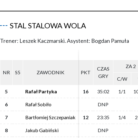
STAL STALOWA WOLA
Trener: Leszek Kaczmarski. Asystent: Bogdan Pamuła
ZA 2
ZA 2
CZAS
CZAS
NR
NR
S5
S5
ZAWODNIK
ZAWODNIK
PKT
PKT
GRY
GRY
C/W
C/W
5
5
Rafał Partyka
Rafał Partyka
16
16
35:02
35:02
1/1
1/1
1
1
6
6
Rafał Sobiło
Rafał Sobiło
DNP
DNP
7
7
Bartłomiej Szczepaniak
Bartłomiej Szczepaniak
12
12
23:35
23:35
1/4
1/4
2
2
8
8
Jakub Gabiński
Jakub Gabiński
DNP
DNP