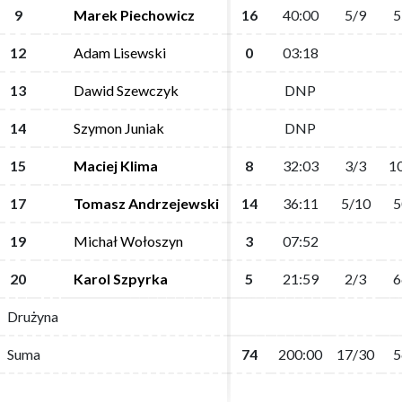
9
9
Marek Piechowicz
Marek Piechowicz
16
16
40:00
40:00
5/9
5/9
5
5
12
12
Adam Lisewski
Adam Lisewski
0
0
03:18
03:18
13
13
Dawid Szewczyk
Dawid Szewczyk
DNP
DNP
14
14
Szymon Juniak
Szymon Juniak
DNP
DNP
15
15
Maciej Klima
Maciej Klima
8
8
32:03
32:03
3/3
3/3
1
1
17
17
Tomasz Andrzejewski
Tomasz Andrzejewski
14
14
36:11
36:11
5/10
5/10
5
5
19
19
Michał Wołoszyn
Michał Wołoszyn
3
3
07:52
07:52
20
20
Karol Szpyrka
Karol Szpyrka
5
5
21:59
21:59
2/3
2/3
6
6
Drużyna
Drużyna
Suma
Suma
74
74
200:00
200:00
17/30
17/30
5
5