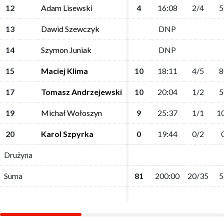
12
12
Adam Lisewski
Adam Lisewski
4
4
16:08
16:08
2/4
2/4
5
5
13
13
Dawid Szewczyk
Dawid Szewczyk
DNP
DNP
14
14
Szymon Juniak
Szymon Juniak
DNP
DNP
15
15
Maciej Klima
Maciej Klima
10
10
18:11
18:11
4/5
4/5
8
8
17
17
Tomasz Andrzejewski
Tomasz Andrzejewski
10
10
20:04
20:04
1/2
1/2
5
5
19
19
Michał Wołoszyn
Michał Wołoszyn
9
9
25:37
25:37
1/1
1/1
1
1
20
20
Karol Szpyrka
Karol Szpyrka
0
0
19:44
19:44
0/2
0/2
Drużyna
Drużyna
Suma
Suma
81
81
200:00
200:00
20/35
20/35
5
5