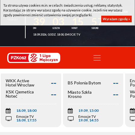
Ta strona używa cookies m.in. w celach: świadczenia usług, reklamy, statystyk.
Korzystając ze strony wyrażasz zgodę na używanie cookie. Jeżeli nie wyrażasz
WKK ACTIVE HOTEL WROCŁAW - KSK QEMETICA NOTEĆ INOWROCŁAW
zgody powinieneś zmienić ustawienia swojej przeglądarki.
39
03
15
57
Wyrażam zgodę »
18.09.2026, GODZ. 18:00, EMOCJE TV
--
--
WKK Active
En
BS Polonia Bytom
Hotel Wrocław
Po
--
--
KSK Qemetica
We
Miasto Szkła
Noteć
Po
Krosno
Inowrocław
Op
18.09, 18:00
19.09, 15:00
Emocje TV
Emocje TV
18.09, 17:55
19.09, 14:55