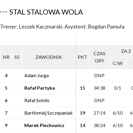
STAL STALOWA WOLA
Trener: Leszek Kaczmarski. Asystent: Bogdan Pamuła
ZA 2
ZA 2
CZAS
CZAS
NR
NR
S5
S5
ZAWODNIK
ZAWODNIK
PKT
PKT
GRY
GRY
C/W
C/W
4
4
Adam Jurga
Adam Jurga
DNP
DNP
5
5
Rafał Partyka
Rafał Partyka
15
15
34:38
34:38
0/1
0/1
6
6
Rafał Sobiło
Rafał Sobiło
DNP
DNP
7
7
Bartłomiej Szczepaniak
Bartłomiej Szczepaniak
19
19
27:14
27:14
6/10
6/10
6
6
9
9
Marek Piechowicz
Marek Piechowicz
14
14
38:24
38:24
6/10
6/10
6
6