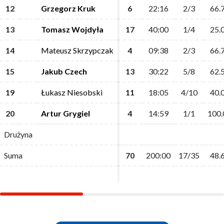
12
12
Grzegorz Kruk
Grzegorz Kruk
6
6
22:16
22:16
2/3
2/3
66.
66.
13
13
Tomasz Wojdyła
Tomasz Wojdyła
17
17
40:00
40:00
1/4
1/4
25.
25.
14
14
Mateusz Skrzypczak
Mateusz Skrzypczak
4
4
09:38
09:38
2/3
2/3
66.
66.
15
15
Jakub Czech
Jakub Czech
13
13
30:22
30:22
5/8
5/8
62.
62.
19
19
Łukasz Niesobski
Łukasz Niesobski
11
11
18:05
18:05
4/10
4/10
40.
40.
20
20
Artur Grygiel
Artur Grygiel
4
4
14:59
14:59
1/1
1/1
100.
100.
Drużyna
Drużyna
Suma
Suma
70
70
200:00
200:00
17/35
17/35
48.
48.