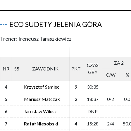
ECO SUDETY JELENIA GÓRA
Trener: Ireneusz Taraszkiewicz
ZA 2
ZA 2
CZAS
CZAS
NR
NR
S5
S5
ZAWODNIK
ZAWODNIK
PKT
PKT
GRY
GRY
C/W
C/W
%
%
4
4
Krzysztof Samiec
Krzysztof Samiec
9
9
30:35
30:35
5
5
Mariusz Matczak
Mariusz Matczak
2
2
18:37
18:37
0/2
0/2
0.0
0.0
6
6
Jarosław Wilusz
Jarosław Wilusz
DNP
DNP
7
7
Rafał Niesobski
Rafał Niesobski
4
4
15:28
15:28
2/4
2/4
50.
50.