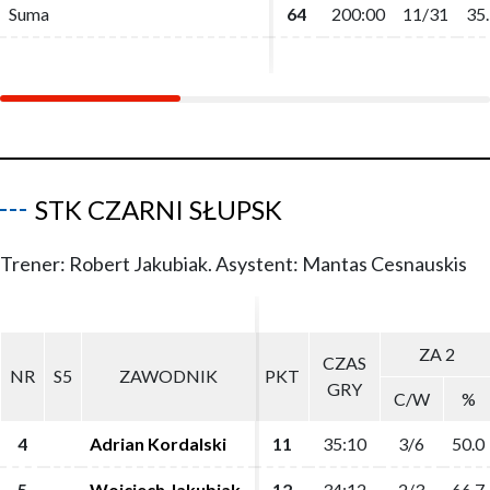
Suma
Suma
64
64
200:00
200:00
11/31
11/31
35
35
STK CZARNI SŁUPSK
Trener: Robert Jakubiak. Asystent: Mantas Cesnauskis
ZA 2
ZA 2
CZAS
CZAS
NR
NR
S5
S5
ZAWODNIK
ZAWODNIK
PKT
PKT
GRY
GRY
C/W
C/W
%
%
4
4
Adrian Kordalski
Adrian Kordalski
11
11
35:10
35:10
3/6
3/6
50.0
50.0
5
5
Wojciech Jakubiak
Wojciech Jakubiak
12
12
34:12
34:12
2/3
2/3
66.7
66.7