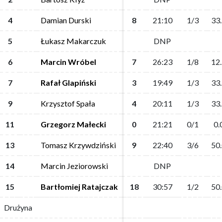
4
4
Damian Durski
Damian Durski
8
8
21:10
21:10
1/3
1/3
33
33
5
5
Łukasz Makarczuk
Łukasz Makarczuk
DNP
DNP
6
6
Marcin Wróbel
Marcin Wróbel
7
7
26:23
26:23
1/8
1/8
12
12
7
7
Rafał Glapiński
Rafał Glapiński
3
3
19:49
19:49
1/3
1/3
33
33
9
9
Krzysztof Spała
Krzysztof Spała
4
4
20:11
20:11
1/3
1/3
33
33
11
11
Grzegorz Małecki
Grzegorz Małecki
0
0
21:21
21:21
0/1
0/1
0.
0.
13
13
Tomasz Krzywdziński
Tomasz Krzywdziński
9
9
22:40
22:40
3/6
3/6
50
50
14
14
Marcin Jeziorowski
Marcin Jeziorowski
DNP
DNP
15
15
Bartłomiej Ratajczak
Bartłomiej Ratajczak
18
18
30:57
30:57
1/2
1/2
50
50
Drużyna
Drużyna