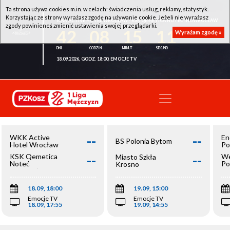
Ta strona używa cookies m.in. w celach: świadczenia usług, reklamy, statystyk.
Korzystając ze strony wyrażasz zgodę na używanie cookie. Jeżeli nie wyrażasz
WKK ACTIVE HOTEL WROCŁAW - KSK QEMETICA NOTEĆ INOWROCŁAW
zgody powinieneś zmienić ustawienia swojej przeglądarki.
42
08
15
11
Wyrażam zgodę »
18.09.2026, GODZ. 18:00, EMOCJE TV
--
--
WKK Active
En
BS Polonia Bytom
Hotel Wrocław
Po
--
--
KSK Qemetica
We
Miasto Szkła
Noteć
Po
Krosno
Inowrocław
Op
18.09, 18:00
19.09, 15:00
Emocje TV
Emocje TV
18.09, 17:55
19.09, 14:55