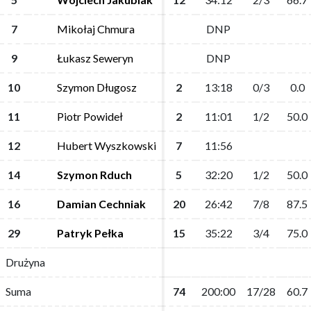
7
7
Mikołaj Chmura
Mikołaj Chmura
DNP
DNP
9
9
Łukasz Seweryn
Łukasz Seweryn
DNP
DNP
10
10
Szymon Długosz
Szymon Długosz
2
2
13:18
13:18
0/3
0/3
0.0
0.0
11
11
Piotr Powideł
Piotr Powideł
2
2
11:01
11:01
1/2
1/2
50.0
50.0
12
12
Hubert Wyszkowski
Hubert Wyszkowski
7
7
11:56
11:56
14
14
Szymon Rduch
Szymon Rduch
5
5
32:20
32:20
1/2
1/2
50.0
50.0
16
16
Damian Cechniak
Damian Cechniak
20
20
26:42
26:42
7/8
7/8
87.5
87.5
29
29
Patryk Pełka
Patryk Pełka
15
15
35:22
35:22
3/4
3/4
75.0
75.0
Drużyna
Drużyna
Suma
Suma
74
74
200:00
200:00
17/28
17/28
60.7
60.7