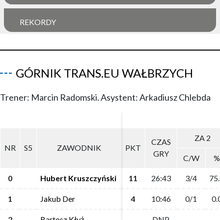
REKORDY
GÓRNIK TRANS.EU WAŁBRZYCH
Trener: Marcin Radomski. Asystent: Arkadiusz Chlebda
ZA 2
ZA 2
CZAS
CZAS
NR
NR
S5
S5
ZAWODNIK
ZAWODNIK
PKT
PKT
GRY
GRY
C/W
C/W
%
%
0
0
Hubert Kruszczyński
Hubert Kruszczyński
11
11
26:43
26:43
3/4
3/4
75
75
1
1
Jakub Der
Jakub Der
4
4
10:46
10:46
0/1
0/1
0.
0.
2
2
Bartosz Kłyż
Bartosz Kłyż
DNP
DNP