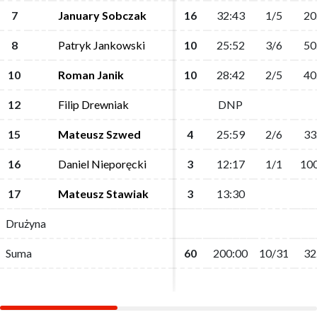
7
7
January Sobczak
January Sobczak
16
16
32:43
32:43
1/5
1/5
20
20
8
8
Patryk Jankowski
Patryk Jankowski
10
10
25:52
25:52
3/6
3/6
50
50
10
10
Roman Janik
Roman Janik
10
10
28:42
28:42
2/5
2/5
40
40
12
12
Filip Drewniak
Filip Drewniak
DNP
DNP
15
15
Mateusz Szwed
Mateusz Szwed
4
4
25:59
25:59
2/6
2/6
33
33
16
16
Daniel Nieporęcki
Daniel Nieporęcki
3
3
12:17
12:17
1/1
1/1
100
100
17
17
Mateusz Stawiak
Mateusz Stawiak
3
3
13:30
13:30
Drużyna
Drużyna
Suma
Suma
60
60
200:00
200:00
10/31
10/31
32
32