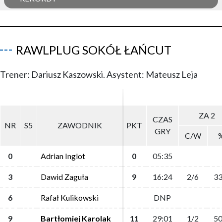
RAWLPLUG SOKÓŁ ŁAŃCUT
Trener: Dariusz Kaszowski. Asystent: Mateusz Leja
ZA 2
ZA 2
CZAS
CZAS
NR
NR
S5
S5
ZAWODNIK
ZAWODNIK
PKT
PKT
GRY
GRY
C/W
C/W
0
0
Adrian Inglot
Adrian Inglot
0
0
05:35
05:35
3
3
Dawid Zaguła
Dawid Zaguła
9
9
16:24
16:24
2/6
2/6
33
33
6
6
Rafał Kulikowski
Rafał Kulikowski
DNP
DNP
9
9
Bartłomiej Karolak
Bartłomiej Karolak
11
11
29:01
29:01
1/2
1/2
50
50