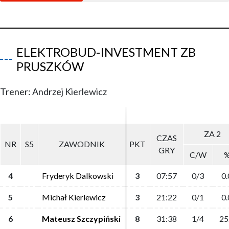
ELEKTROBUD-INVESTMENT ZB
PRUSZKÓW
Trener: Andrzej Kierlewicz
ZA 2
ZA 2
CZAS
CZAS
NR
NR
S5
S5
ZAWODNIK
ZAWODNIK
PKT
PKT
GRY
GRY
C/W
C/W
4
4
Fryderyk Dalkowski
Fryderyk Dalkowski
3
3
07:57
07:57
0/3
0/3
0.
0.
5
5
Michał Kierlewicz
Michał Kierlewicz
3
3
21:22
21:22
0/1
0/1
0.
0.
6
6
Mateusz Szczypiński
Mateusz Szczypiński
8
8
31:38
31:38
1/4
1/4
25
25