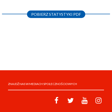
POBIERZ STATYSTYKI PDF
ZNAJDŹ NAS W MEDIACH SPOŁECZNOŚCIOWYCH