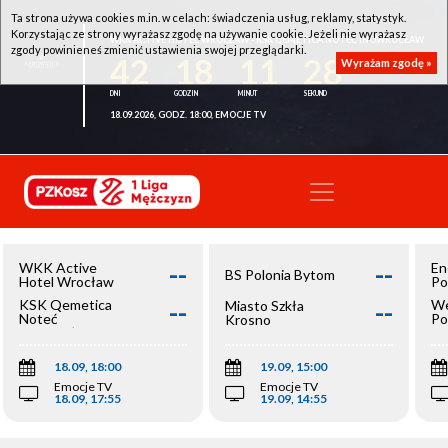
Ta strona używa cookies m.in. w celach: świadczenia usług, reklamy, statystyk.
Korzystając ze strony wyrażasz zgodę na używanie cookie. Jeżeli nie wyrażasz
WKK ACTIVE HOTEL WROCŁAW - KSK QEMETICA NOTEĆ INOWROCŁAW
zgody powinieneś zmienić ustawienia swojej przeglądarki.
42
18
11
28
Wyrażam zgodę »
18.09.2026, GODZ. 18:00, EMOCJE TV
--
--
WKK Active
En
BS Polonia Bytom
Hotel Wrocław
Po
--
--
KSK Qemetica
We
Miasto Szkła
Noteć
Po
Krosno
Inowrocław
Op
18.09, 18:00
19.09, 15:00
Emocje TV
Emocje TV
18.09, 17:55
19.09, 14:55