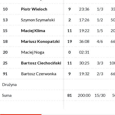
10
10
Piotr Wieloch
Piotr Wieloch
9
9
23:36
23:36
1/3
1/3
33
33
13
13
Szymon Szymański
Szymon Szymański
2
2
17:26
17:26
1/2
1/2
50
50
15
15
Maciej Klima
Maciej Klima
11
11
19:22
19:22
1/5
1/5
20
20
18
18
Mariusz Konopatzki
Mariusz Konopatzki
19
19
36:08
36:08
4/6
4/6
66
66
20
20
Maciej Noga
Maciej Noga
0
0
02:31
02:31
25
25
Bartosz Ciechociński
Bartosz Ciechociński
11
11
30:25
30:25
3/3
3/3
10
10
91
91
Bartosz Czerwonka
Bartosz Czerwonka
9
9
19:32
19:32
2/3
2/3
66
66
Drużyna
Drużyna
Suma
Suma
81
81
200:00
200:00
15/30
15/30
5
5