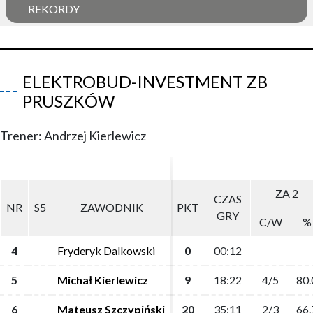
REKORDY
ELEKTROBUD-INVESTMENT ZB
PRUSZKÓW
Trener: Andrzej Kierlewicz
ZA 2
ZA 2
CZAS
CZAS
NR
NR
S5
S5
ZAWODNIK
ZAWODNIK
PKT
PKT
GRY
GRY
C/W
C/W
%
%
4
4
Fryderyk Dalkowski
Fryderyk Dalkowski
0
0
00:12
00:12
5
5
Michał Kierlewicz
Michał Kierlewicz
9
9
18:22
18:22
4/5
4/5
80.
80.
6
6
Mateusz Szczypiński
Mateusz Szczypiński
20
20
35:11
35:11
2/3
2/3
66.
66.