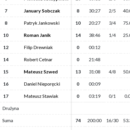
7
7
January Sobczak
January Sobczak
8
8
30:27
30:27
2/5
2/5
40.
40.
8
8
Patryk Jankowski
Patryk Jankowski
10
10
20:27
20:27
3/4
3/4
75.
75.
10
10
Roman Janik
Roman Janik
14
14
38:46
38:46
1/4
1/4
25.
25.
12
12
Filip Drewniak
Filip Drewniak
0
0
00:12
00:12
14
14
Robert Cetnar
Robert Cetnar
0
0
21:48
21:48
15
15
Mateusz Szwed
Mateusz Szwed
13
13
31:08
31:08
4/8
4/8
50.
50.
16
16
Daniel Nieporęcki
Daniel Nieporęcki
0
0
00:09
00:09
17
17
Mateusz Stawiak
Mateusz Stawiak
0
0
03:19
03:19
0/1
0/1
0.
0.
Drużyna
Drużyna
Suma
Suma
74
74
200:00
200:00
16/30
16/30
53.
53.