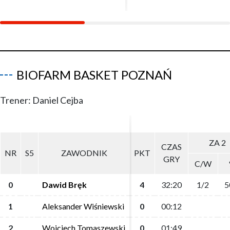
BIOFARM BASKET POZNAŃ
Trener: Daniel Cejba
ZA 2
ZA 2
CZAS
CZAS
NR
NR
S5
S5
ZAWODNIK
ZAWODNIK
PKT
PKT
GRY
GRY
C/W
C/W
0
0
Dawid Bręk
Dawid Bręk
4
4
32:20
32:20
1/2
1/2
5
5
1
1
Aleksander Wiśniewski
Aleksander Wiśniewski
0
0
00:12
00:12
2
2
Wojciech Tomaszewski
Wojciech Tomaszewski
0
0
01:49
01:49