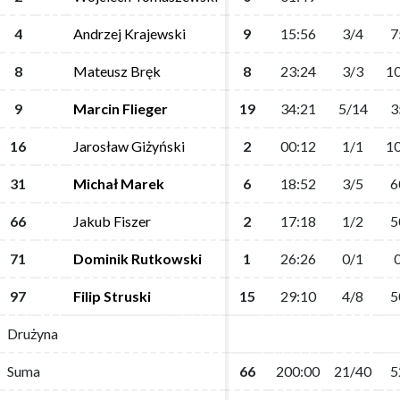
4
4
Andrzej Krajewski
Andrzej Krajewski
9
9
15:56
15:56
3/4
3/4
7
7
8
8
Mateusz Bręk
Mateusz Bręk
8
8
23:24
23:24
3/3
3/3
10
10
9
9
Marcin Flieger
Marcin Flieger
19
19
34:21
34:21
5/14
5/14
3
3
16
16
Jarosław Giżyński
Jarosław Giżyński
2
2
00:12
00:12
1/1
1/1
10
10
31
31
Michał Marek
Michał Marek
6
6
18:52
18:52
3/5
3/5
6
6
66
66
Jakub Fiszer
Jakub Fiszer
2
2
17:18
17:18
1/2
1/2
5
5
71
71
Dominik Rutkowski
Dominik Rutkowski
1
1
26:26
26:26
0/1
0/1
0
0
97
97
Filip Struski
Filip Struski
15
15
29:10
29:10
4/8
4/8
5
5
Drużyna
Drużyna
Suma
Suma
66
66
200:00
200:00
21/40
21/40
5
5