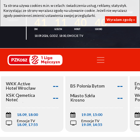
Ta strona używa cookies m.in. w celach: świadczenia usług, reklamy, statystyk.
Korzystając ze strony wyrażasz zgodę na używanie cookie. Jeżeli nie wyrażasz
WKK ACTIVE HOTEL WROCŁAW - KSK QEMETICA NOTEĆ INOWROCŁAW
zgody powinieneś zmienić ustawienia swojej przeglądarki.
41
11
40
40
Wyrażam zgodę »
18.09.2026, GODZ. 18:00, EMOCJE TV
--
--
WKK Active
En
BS Polonia Bytom
Hotel Wrocław
Po
--
--
KSK Qemetica
We
Miasto Szkła
Noteć
Po
Krosno
Inowrocław
Op
18.09, 18:00
19.09, 15:00
Emocje TV
Emocje TV
18.09, 17:55
19.09, 14:55