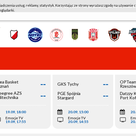
iadczenia usług, reklamy, statystyk. Korzystając ze strony wyrażasz zgodę na używanie c
WKK ACTIVE HOTEL WROCŁAW - KSK QEMETICA NOTEĆ IN
eglądarki.
--
--
ea Basket
OPTeam
GKS Tychy
znań
Rzeszó
--
--
egree AZS
PGE Spójnia
Datzzy 
litechnika
Stargard
Port Ko
olska
19.09, 18:00
20.09, 15:00
20.
Emocje TV
Emocje TV
Em
19.09, 17:55
20.09, 14:55
20.