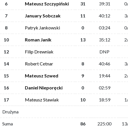
6
Mateusz Szczypiński
31
39:31
0
7
January Sobczak
11
40:12
3
8
Patryk Jankowski
0
03:24
0
10
Roman Janik
13
35:12
2
12
Filip Drewniak
DNP
14
Robert Cetnar
8
40:46
3
15
Mateusz Szwed
9
19:44
2
16
Daniel Nieporęcki
0
02:59
17
Mateusz Stawiak
10
18:59
1
Drużyna
Suma
86
225:00
13