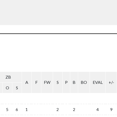
ZB
A
F
FW
S
P
B
BO
EVAL
+/-
O
S
5
6
1
2
2
4
9