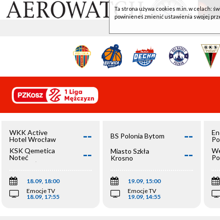
Ta strona używa cookies m.in. w celach: św
powinieneś zmienić ustawienia swojej prz
--
--
WKK Active
En
BS Polonia Bytom
Hotel Wrocław
Po
--
--
KSK Qemetica
We
Miasto Szkła
Noteć
Po
Krosno
Inowrocław
Op
18.09, 18:00
19.09, 15:00
Emocje TV
Emocje TV
18.09, 17:55
19.09, 14:55