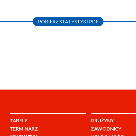
POBIERZ STATYSTYKI PDF
TABELE
DRUŻYNY
TERMINARZ
ZAWODNICY