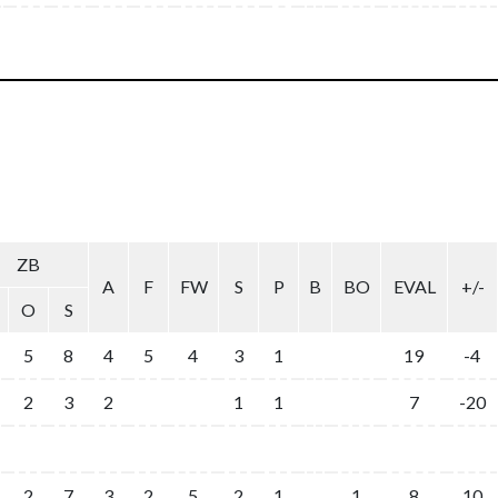
ZB
A
F
FW
S
P
B
BO
EVAL
+/-
O
S
5
8
4
5
4
3
1
19
-4
2
3
2
1
1
7
-20
2
7
3
2
5
2
1
1
8
10