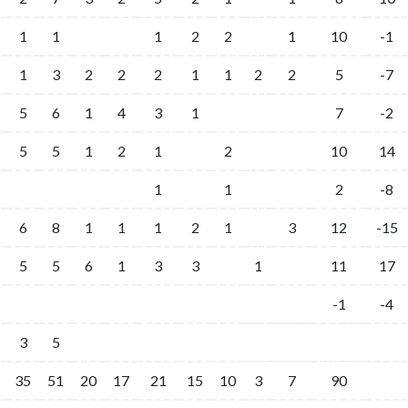
1
1
1
2
2
1
10
-1
1
3
2
2
2
1
1
2
2
5
-7
5
6
1
4
3
1
7
-2
5
5
1
2
1
2
10
14
1
1
2
-8
6
8
1
1
1
2
1
3
12
-15
5
5
6
1
3
3
1
11
17
-1
-4
3
5
35
51
20
17
21
15
10
3
7
90