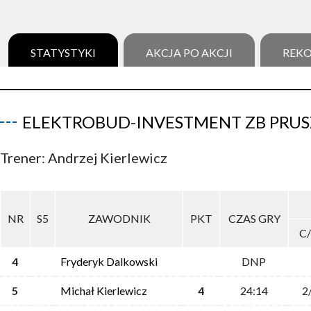
STATYSTYKI
AKCJA PO AKCJI
REK
ELEKTROBUD-INVESTMENT ZB PRU
Trener: Andrzej Kierlewicz
NR
S5
ZAWODNIK
PKT
CZAS GRY
C
4
Fryderyk Dalkowski
DNP
5
Michał Kierlewicz
4
24:14
2