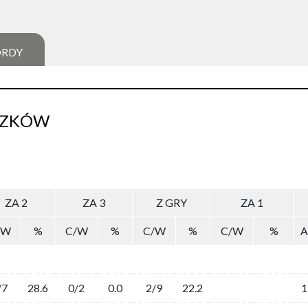
ORDY
SZKÓW
ZA 2
ZA 3
Z GRY
ZA 1
/W
%
C/W
%
C/W
%
C/W
%
A
/7
28.6
0/2
0.0
2/9
22.2
1