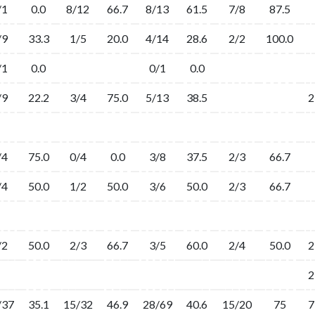
/1
0.0
8/12
66.7
8/13
61.5
7/8
87.5
/9
33.3
1/5
20.0
4/14
28.6
2/2
100.0
/1
0.0
0/1
0.0
/9
22.2
3/4
75.0
5/13
38.5
2
/4
75.0
0/4
0.0
3/8
37.5
2/3
66.7
/4
50.0
1/2
50.0
3/6
50.0
2/3
66.7
/2
50.0
2/3
66.7
3/5
60.0
2/4
50.0
2
2
/37
35.1
15/32
46.9
28/69
40.6
15/20
75
7