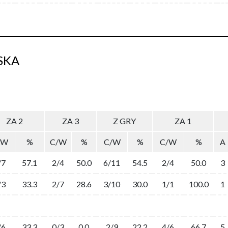
SKA
ZA 2
ZA 3
Z GRY
ZA 1
/W
%
C/W
%
C/W
%
C/W
%
A
/7
57.1
2/4
50.0
6/11
54.5
2/4
50.0
3
/3
33.3
2/7
28.6
3/10
30.0
1/1
100.0
1
/6
33.3
0/3
0.0
2/9
22.2
4/6
66.7
5