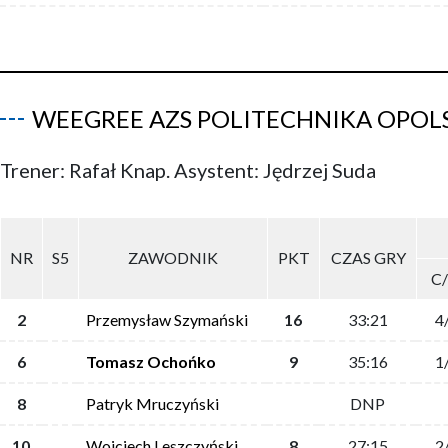
WEEGREE AZS POLITECHNIKA OPOL
Trener: Rafał Knap. Asystent: Jędrzej Suda
NR
S5
ZAWODNIK
PKT
CZAS GRY
C
2
Przemysław Szymański
16
33:21
4
6
Tomasz Ochońko
9
35:16
1
8
Patryk Mruczyński
DNP
10
Wojciech Leszczyński
8
27:15
2