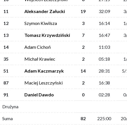
11
Aleksander Załucki
19
32:09
3
12
Szymon Kiwilsza
3
16:14
1
13
Tomasz Krzywdziński
7
16:47
3
14
Adam Cichoń
2
11:03
35
Michał Krawiec
2
05:18
1
51
Adam Kaczmarzyk
14
28:31
5/
87
Maciej Leszczyński
2
16:38
91
Daniel Dawdo
0
02:28
0
Drużyna
Suma
82
225:00
20