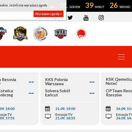
43
01
39
25
ookie. Jeżeli nie wyrażasz zgody
OWROCŁAW
Wyrażam zgodę »
--
--
KSK Qemetic
 Resovia
KKS Polonia
Noteć
w
Warszawa
Inowrocław
--
--
Kotwica
Solvera Sokół
OPTeam Reso
łobrzeg
Łańcut
Rzeszów
09, 18:00
21.09, 19:00
26.09, 15
ocje TV
Emocje TV
Emocje T
09, 17:55
21.09, 18:55
26.09, 14