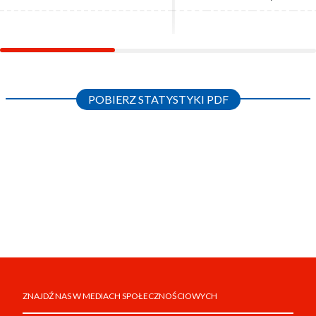
POBIERZ STATYSTYKI PDF
ZNAJDŹ NAS W MEDIACH SPOŁECZNOŚCIOWYCH