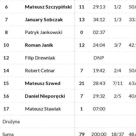
6
6
Mateusz Szczypiński
Mateusz Szczypiński
11
11
29:13
29:13
1/2
1/2
50.
50.
7
7
January Sobczak
January Sobczak
13
13
34:12
34:12
1/3
1/3
33.
33.
8
8
Patryk Jankowski
Patryk Jankowski
0
0
02:37
02:37
10
10
Roman Janik
Roman Janik
12
12
24:04
24:04
3/7
3/7
42.
42.
12
12
Filip Drewniak
Filip Drewniak
DNP
DNP
14
14
Robert Cetnar
Robert Cetnar
7
7
19:42
19:42
2/4
2/4
50.
50.
15
15
Mateusz Szwed
Mateusz Szwed
21
21
28:43
28:43
7/11
7/11
63.
63.
16
16
Daniel Nieporęcki
Daniel Nieporęcki
7
7
29:32
29:32
2/5
2/5
40.
40.
17
17
Mateusz Stawiak
Mateusz Stawiak
1
1
07:00
07:00
Drużyna
Drużyna
Suma
Suma
79
79
200:00
200:00
18/37
18/37
48.
48.