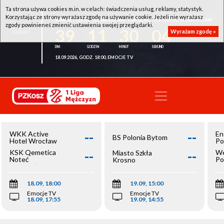
Ta strona używa cookies m.in. w celach: świadczenia usług, reklamy, statystyk.
Korzystając ze strony wyrażasz zgodę na używanie cookie. Jeżeli nie wyrażasz
WKK ACTIVE HOTEL WROCŁAW - KSK QEMETICA NOTEĆ INOWROCŁAW
zgody powinieneś zmienić ustawienia swojej przeglądarki.
39
11
30
04
Wyrażam zgodę »
18.09.2026, GODZ. 18:00, EMOCJE TV
--
--
WKK Active
En
BS Polonia Bytom
Hotel Wrocław
Po
--
--
KSK Qemetica
We
Miasto Szkła
Noteć
Po
Krosno
Inowrocław
Op
18.09, 18:00
19.09, 15:00
Emocje TV
Emocje TV
18.09, 17:55
19.09, 14:55