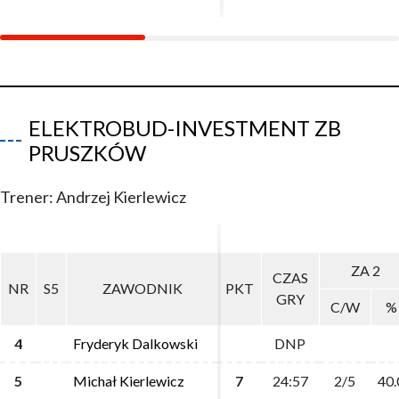
ELEKTROBUD-INVESTMENT ZB
PRUSZKÓW
Trener: Andrzej Kierlewicz
ZA 2
ZA 2
CZAS
CZAS
NR
NR
S5
S5
ZAWODNIK
ZAWODNIK
PKT
PKT
GRY
GRY
C/W
C/W
%
%
4
4
Fryderyk Dalkowski
Fryderyk Dalkowski
DNP
DNP
5
5
Michał Kierlewicz
Michał Kierlewicz
7
7
24:57
24:57
2/5
2/5
40.
40.