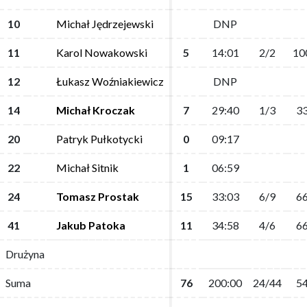
10
10
Michał Jędrzejewski
Michał Jędrzejewski
DNP
DNP
11
11
Karol Nowakowski
Karol Nowakowski
5
5
14:01
14:01
2/2
2/2
10
10
12
12
Łukasz Woźniakiewicz
Łukasz Woźniakiewicz
DNP
DNP
14
14
Michał Kroczak
Michał Kroczak
7
7
29:40
29:40
1/3
1/3
33
33
20
20
Patryk Pułkotycki
Patryk Pułkotycki
0
0
09:17
09:17
22
22
Michał Sitnik
Michał Sitnik
1
1
06:59
06:59
24
24
Tomasz Prostak
Tomasz Prostak
15
15
33:03
33:03
6/9
6/9
66
66
41
41
Jakub Patoka
Jakub Patoka
11
11
34:58
34:58
4/6
4/6
66
66
Drużyna
Drużyna
Suma
Suma
76
76
200:00
200:00
24/44
24/44
54
54