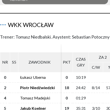
WKK WROCŁAW
Trener: Tomasz Niedbalski. Asystent: Sebastian Potoczny
ZA 2
ZA 2
CZAS
CZAS
NR
NR
S5
S5
ZAWODNIK
ZAWODNIK
PKT
PKT
GRY
GRY
C/W
C/W
0
0
Łukasz Uberna
Łukasz Uberna
0
0
10:19
10:19
2
2
Piotr Niedźwiedzki
Piotr Niedźwiedzki
18
18
24:42
24:42
8/14
8/14
57
57
4
4
Tomasz Madejski
Tomasz Madejski
0
0
01:29
01:29
5
5
Jakub Koelner
Jakub Koelner
19
19
35:31
35:31
3/10
3/10
30
30