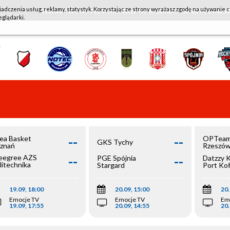
iadczenia usług, reklamy, statystyk. Korzystając ze strony wyrażasz zgodę na używanie c
WKK ACTIVE HOTEL WROCŁAW - KSK QEMETICA NOTEĆ IN
eglądarki.
--
--
ea Basket
OPTeam
GKS Tychy
znań
Rzeszó
--
--
egree AZS
PGE Spójnia
Datzzy 
litechnika
Stargard
Port Ko
olska
19.09, 18:00
20.09, 15:00
20.
Emocje TV
Emocje TV
Em
19.09, 17:55
20.09, 14:55
20.