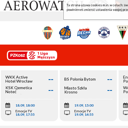
Ta strona używa cookies m.in. w celach: św
powinieneś zmienić ustawienia swojej prz
--
--
WKK Active
En
BS Polonia Bytom
Hotel Wrocław
Po
--
--
KSK Qemetica
We
Miasto Szkła
Noteć
Po
Krosno
Inowrocław
Op
18.09, 18:00
19.09, 15:00
Emocje TV
Emocje TV
18.09, 17:55
19.09, 14:55