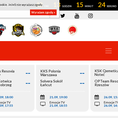
42
13
15
24
ookie. Jeżeli nie wyrażasz zgody
OWROCŁAW
Wyrażam zgodę »
--
--
KSK Qemetic
 Resovia
KKS Polonia
Noteć
w
Warszawa
Inowrocław
--
--
Kotwica
Solvera Sokół
OPTeam Reso
łobrzeg
Łańcut
Rzeszów
09, 18:00
21.09, 19:00
26.09, 15
ocje TV
Emocje TV
Emocje T
09, 17:55
21.09, 18:55
26.09, 14